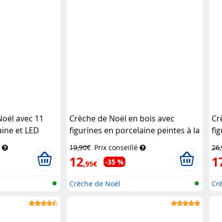
oël avec 11
Crèche de Noël en bois avec
Cr
aine et LED
figurines en porcelaine peintes à la
fi
main
Britesta
ma
19,90€
Prix conseillé
26
12
1
-35 %
,95€
Crèche de Noël
Cr