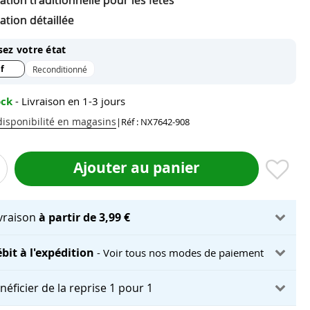
tion traditionnelle pour les fêtes
ation détaillée
sez votre état
f
Reconditionné
ock
- Livraison en 1-3 jours
 disponibilité en magasins
|
Réf : NX7642-908
Ajouter au panier
ivraison
à partir de 3,99 €
bit à l'expédition
- Voir tous nos modes de paiement
néficier de la reprise 1 pour 1