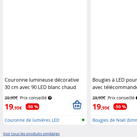
Couronne lumineuse décorative
Bougies à LED pour
30 cm avec 90 LED blanc chaud
avec télécommande
Lunartec
x10 - blanc
Lunarte
39,90€
Prix conseillé
39,90€
Prix conseillé
19
19
-50 %
-50 %
,95€
,95€
Couronne de lumières LED
Bougies de Noël dim
avec...
Voir tous les produits similaires