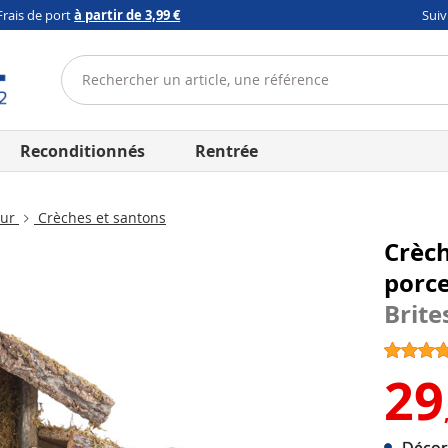
Frais de port
à partir de 3,99 €
Sui
Reconditionnés
Rentrée
eur
Crèches et santons
Crèch
porce
Brite
29