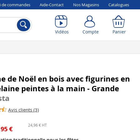
vi de commandes
Aide-Contact
Nos Magasins
Catalogues
Compte
Panier
Vidéos
Compte
Panier
e de Noël en bois avec figurines en
laine peintes à la main - Grande
sta
Avis clients (3)
24,96 € HT
,95 €