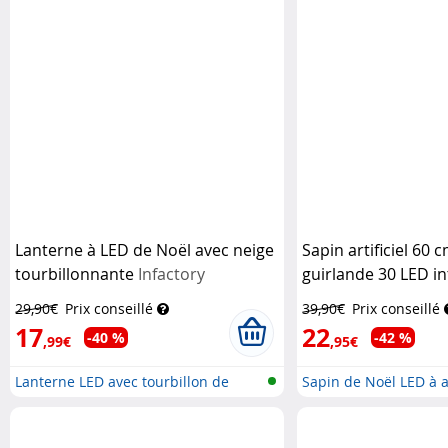
Lanterne à LED de Noël avec neige
Sapin artificiel 60 
tourbillonnante
Infactory
guirlande 30 LED i
29,90€
Prix conseillé
39,90€
Prix conseillé
17
22
-40 %
-42 %
,99€
,95€
Lanterne LED avec tourbillon de
Sapin de Noël LED à a
nei...