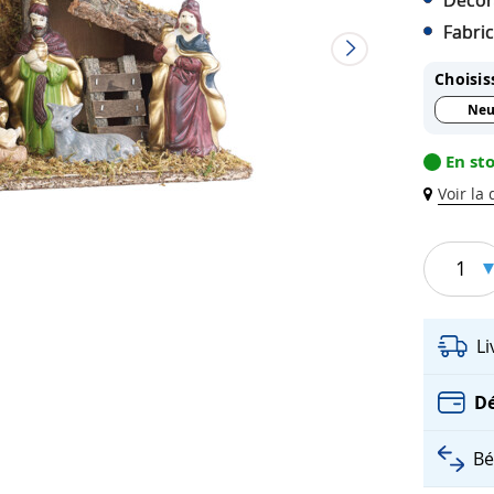
Décora
Fabric
Choisis
Neu
En st
Voir la
1
L
Dé
Bé