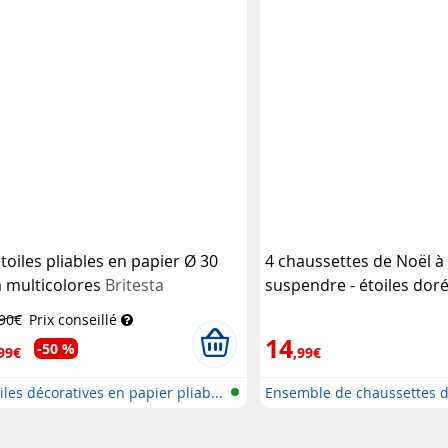
étoiles pliables en papier Ø 30
4 chaussettes de Noël à
 multicolores
Britesta
suspendre - étoiles dor
Infactory
,90€
Prix conseillé
14
-50 %
99€
,99€
iles décoratives en papier pliab...
Ensemble de chaussettes d
s...