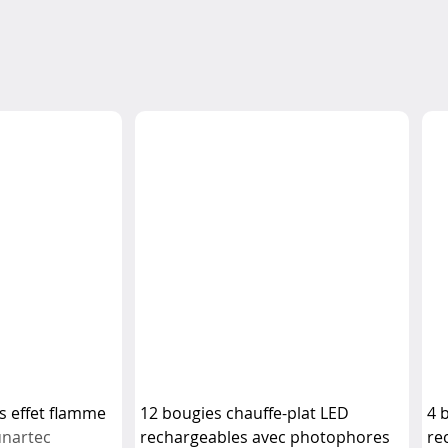
s effet flamme
12 bougies chauffe-plat LED
4 
unartec
rechargeables avec photophores
re