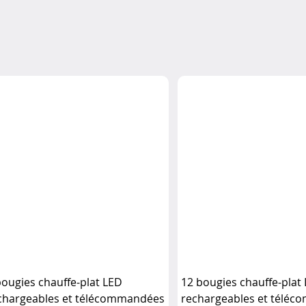
bougies chauffe-plat LED
12 bougies chauffe-plat
chargeables et télécommandées
rechargeables et télé