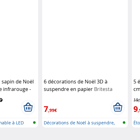
 sapin de Noël
6 décorations de Noël 3D à
5 
 infrarouge -
suspendre en papier
Britesta
cm
c
19
7
9
,99€
,
mable à LED
Décorations de Noël à suspendre,
Éto
or...