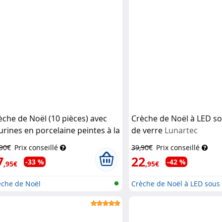
èche de Noël (10 pièces) avec
Crèche de Noël à LED so
gurines en porcelaine peintes à la
de verre
Lunartec
in
Pearl
,90€
Prix conseillé
39,90€
Prix conseillé
7
22
-33 %
-42 %
,95€
,95€
èche de Noël
Crèche de Noël à LED sous
en...