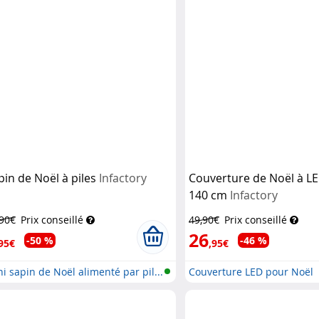
pin de Noël à piles
Infactory
Couverture de Noël à LE
140 cm
Infactory
,90€
Prix conseillé
49,90€
Prix conseillé
26
-50 %
-46 %
95€
,95€
i sapin de Noël alimenté par pil...
Couverture LED pour Noël