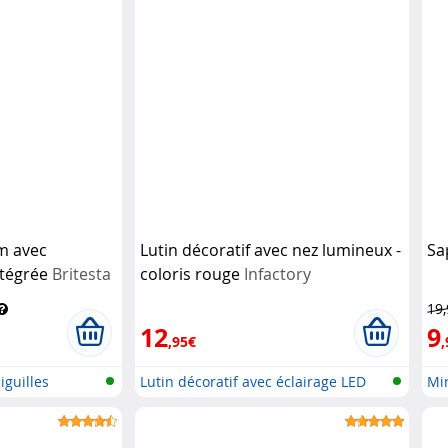
cm avec
Lutin décoratif avec nez lumineux -
Sa
ntégrée
Britesta
coloris rouge
Infactory
19
12
9
,95€
,
iguilles
Lutin décoratif avec éclairage LED
Min