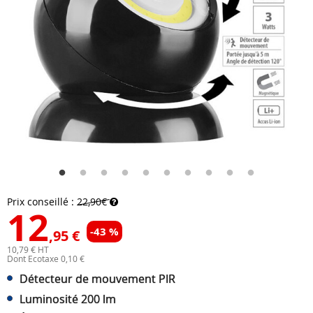
Prix conseillé :
22,90€
12
-43 %
,95 €
10,79 € HT
Dont Ecotaxe 0,10 €
Détecteur de mouvement PIR
Luminosité 200 lm