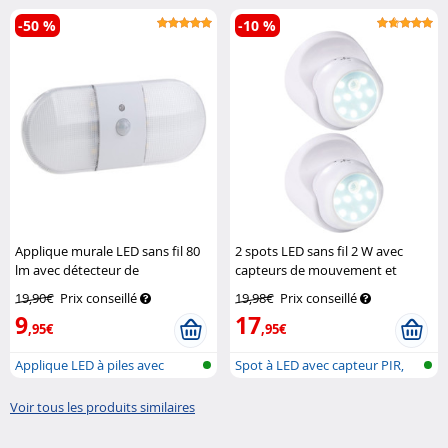
rechargeable,...
-50 %
-10 %
Applique murale LED sans fil 80
2 spots LED sans fil 2 W avec
lm avec détecteur de
capteurs de mouvement et
mouvement et d'obscurité
Pearl
d'obscurité
Luminea
19,90€
Prix conseillé
19,98€
Prix conseillé
9
17
,95€
,95€
Applique LED à piles avec
Spot à LED avec capteur PIR,
capteurs...
foncti...
Voir tous les produits similaires