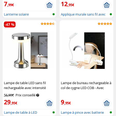
7
12
,99€
,95€
Lanterne solaire
Applique murale sans fil avec
détec...
-47 %
Lampe de table LED sans fil
Lampe de bureau rechargeable à
rechargeable avec intensité
col de cygne LED COB - Avec
réglable
Lunartec
pince
Lunartec
56,90€
Prix conseillé
29
9
,95€
,95€
Lampe de table à LED
Lampe à pince avec batterie