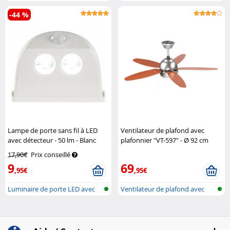
ave...
-44 %
Lampe de porte sans fil à LED
Ventilateur de plafond avec
avec détecteur - 50 lm - Blanc
plafonnier "VT-597" - Ø 92 cm
Luminea
Sichler Haushaltsgeräte
17,90€
Prix conseillé
9
69
,95€
,95€
Luminaire de porte LED avec
Ventilateur de plafond avec
détecte...
luminai...