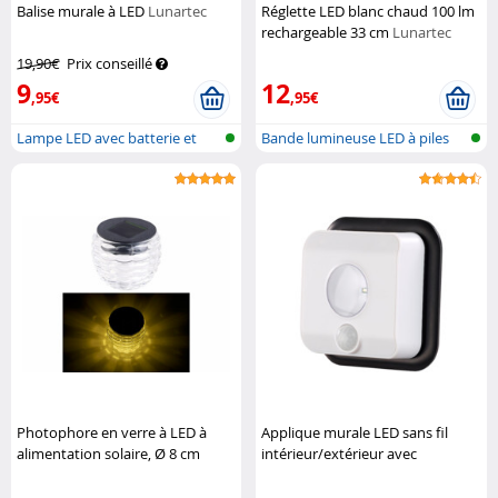
Balise murale à LED
Lunartec
Réglette LED blanc chaud 100 lm
rechargeable 33 cm
Lunartec
19,90€
Prix conseillé
9
12
,95€
,95€
Lampe LED avec batterie et
Bande lumineuse LED à piles
détecteu...
avec dé...
Photophore en verre à LED à
Applique murale LED sans fil
alimentation solaire, Ø 8 cm
intérieur/extérieur avec
"Liora"
Lunartec
détecteur de mouvement
Pearl