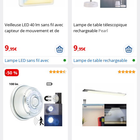
Veilleuse LED 40 lm sans fil avec
Lampe de table télescopique
capteur de mouvement et de
rechargeable
Pearl
lumière
Lunartec
9
9
,95€
,95€
Lampe LED sans fil avec
Lampe de table rechargeable
détecteur d...
télesco...
-50 %