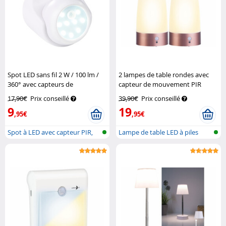
Spot LED sans fil 2 W / 100 lm /
2 lampes de table rondes avec
360° avec capteurs de
capteur de mouvement PIR
mouvement et d'obscurité
rechargeables
Lunartec
17,90€
Prix conseillé
39,90€
Prix conseillé
Luminea
9
19
,95€
,95€
Spot à LED avec capteur PIR,
Lampe de table LED à piles
foncti...
avec cap...