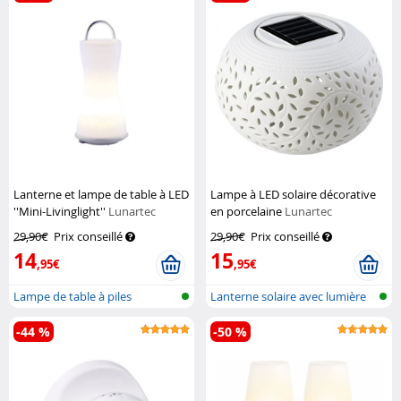
Lanterne et lampe de table à LED
Lampe à LED solaire décorative
''Mini-Livinglight''
Lunartec
en porcelaine
Lunartec
29,90€
Prix conseillé
29,90€
Prix conseillé
14
15
,95€
,95€
Lampe de table à piles
Lanterne solaire avec lumière
en RJ...
-44 %
-50 %