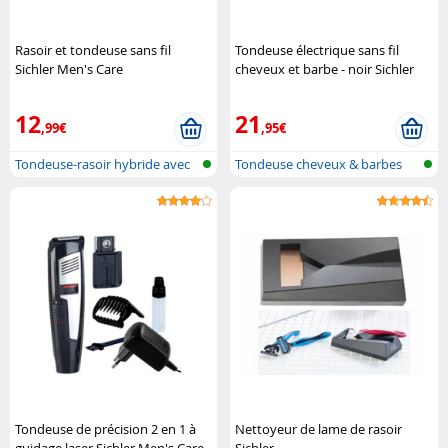
Rasoir et tondeuse sans fil
Tondeuse électrique sans fil
Sichler Men's Care
cheveux et barbe - noir Sichler
Men's Care
12
21
,99€
,95€
Tondeuse-rasoir hybride avec
Tondeuse cheveux & barbes
lame i..
rechargea..
Tondeuse de précision 2 en 1 à
Nettoyeur de lame de rasoir
guidage laser Sichler Men's Care
Sichler