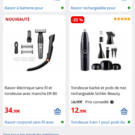
Rasoir à batterie pour
Rasoir rechargeable pour
hommes
crâne et t..
NOUVEAUTÉ
-35 %
Rasoir électrique sans fil et
Tondeuse barbe et poils de nez
tondeuse avec manche ER-80
rechargeable Sichler Beauty
Sichler Men's Care
19,90€
Prix conseillé
34
12
,99€
,99€
Rasoir corporel sans fil avec
Tondeuse 3-en-1 pour poils du
tonde..
nez, ..
Voir tous les produits similaires