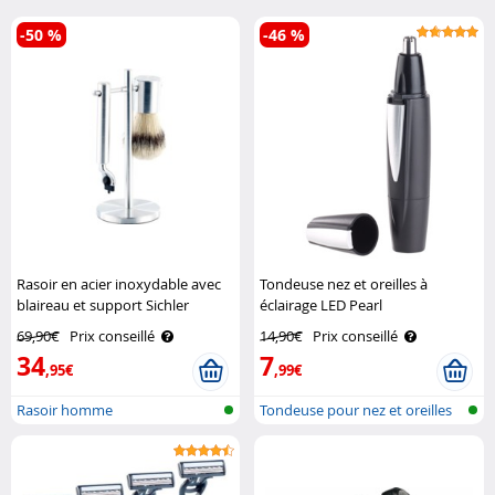
-50 %
-46 %
Rasoir en acier inoxydable avec
Tondeuse nez et oreilles à
blaireau et support Sichler
éclairage LED Pearl
69,90€
Prix conseillé
14,90€
Prix conseillé
34
7
,95€
,99€
Rasoir homme
Tondeuse pour nez et oreilles
avec ..