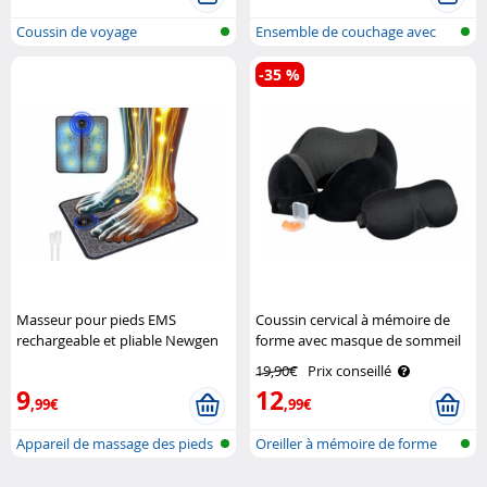
Coussin de voyage
Ensemble de couchage avec
masque, b..
-35 %
Masseur pour pieds EMS
Coussin cervical à mémoire de
rechargeable et pliable Newgen
forme avec masque de sommeil
Medicals
et bouchons d’oreille Newgen
19,90€
Prix conseillé
Medicals
9
12
,99€
,99€
Appareil de massage des pieds
Oreiller à mémoire de forme
EMS à..