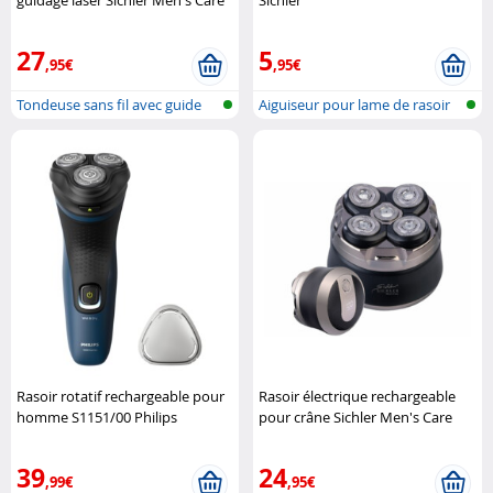
27
5
,95€
,95€
Tondeuse sans fil avec guide
Aiguiseur pour lame de rasoir
laser
Rasoir rotatif rechargeable pour
Rasoir électrique rechargeable
homme S1151/00 Philips
pour crâne Sichler Men's Care
39
24
,99€
,95€