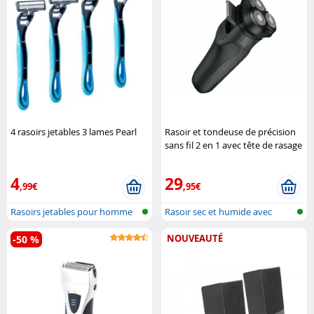
4 rasoirs jetables 3 lames Pearl
Rasoir et tondeuse de précision
sans fil 2 en 1 avec tête de rasage
3D et écran LED Sichler Men's
Care
4
29
,99€
,95€
Rasoirs jetables pour homme
Rasoir sec et humide avec
batterie ..
NOUVEAUTÉ
-50 %