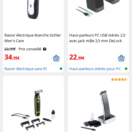
Rasoir électrique étanche Sichler
Haut-parleurs PC USB stéréo 2.0
Men's Care
avec jack mâle 3,5 mm DeLock
69,90€
Prix conseillé
34
22
,95€
,99€
Rasoir électrique sans fil
Haut-parleurs stéréo pour PC
humide &..
avec a..