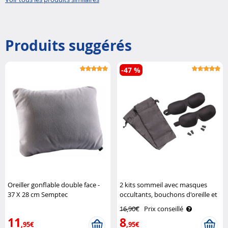
Produits suggérés
-47 %
Oreiller gonflable double face -
2 kits sommeil avec masques
37 X 28 cm Semptec
occultants, bouchons d'oreille et
sacs de rangement Pearl
16,90€
Prix conseillé
11
8
,95€
,95€