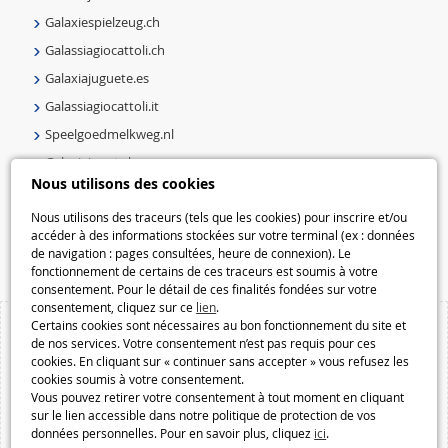
Galaxiespielzeug.ch
Galassiagiocattoli.ch
Galaxiajuguete.es
Galassiagiocattoli.it
Speelgoedmelkweg.nl
Galaxiejouets.be
Nous utilisons des cookies
Galaxiespielzeug.be
Nous utilisons des traceurs (tels que les cookies) pour inscrire et/ou
Speelgoedmelkweg.be
accéder à des informations stockées sur votre terminal (ex : données
Macway.com
de navigation : pages consultées, heure de connexion). Le
fonctionnement de certains de ces traceurs est soumis à votre
consentement. Pour le détail de ces finalités fondées sur votre
consentement, cliquez sur ce
lien
.
Certains cookies sont nécessaires au bon fonctionnement du site et
de nos services. Votre consentement n’est pas requis pour ces
cookies. En cliquant sur « continuer sans accepter » vous refusez les
cookies soumis à votre consentement.
Vous pouvez retirer votre consentement à tout moment en cliquant
sur le lien accessible dans notre politique de protection de vos
données personnelles. Pour en savoir plus, cliquez
ici
.