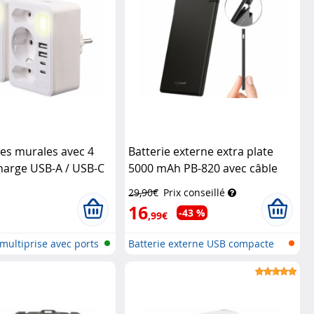
ses murales avec 4
Batterie externe extra plate
harge USB-A / USB-C
5000 mAh PB-820 avec câble
e
Revolt
USB-C intégré
Revolt
29,90€
Prix conseillé
16
-43 %
,99€
multiprise avec ports
Batterie externe USB compacte
avec...