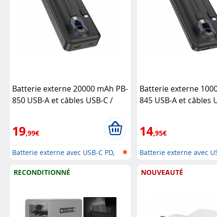
Batterie externe 20000 mAh PB-
Batterie externe 100
850 USB-A et câbles USB-C /
845 USB-A et câbles 
Lightning
Revolt
Lightning
Revolt
19
14
,99€
,95€
Batterie externe avec USB-C PD,
Batterie externe avec U
USB...
USB...
RECONDITIONNÉ
NOUVEAUTÉ