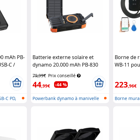
00 mAh PB-
Batterie externe solaire et
Borne de 
USB-C /
dynamo 20.000 mAh PB-830
WB-11 pour
avec câbles USB-C / USB-A /
type 2/11 
79,99€
Prix conseillé
Lightning
Revolt
(Recondit
44
223
-44 %
,99€
,96€
SB-C PD,
Powerbank dynamo à manivelle
Borne mural
et sol...
p...