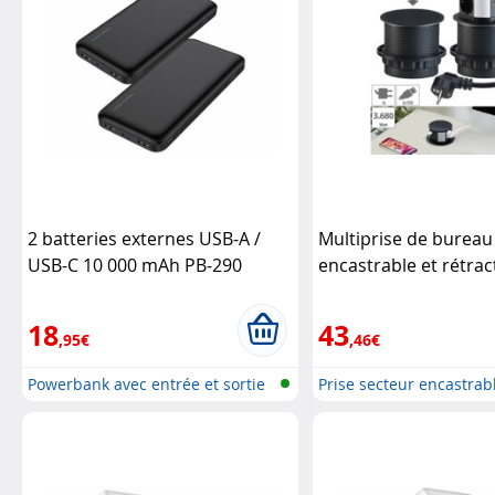
2 batteries externes USB-A /
Multiprise de bureau
USB-C 10 000 mAh PB-290
encastrable et rétrac
Revolt
3 prises 230V et 2 x 
(Reconditionné)
Revo
18
43
,95€
,46€
Powerbank avec entrée et sortie
Prise secteur encastrab
USB...
pris...