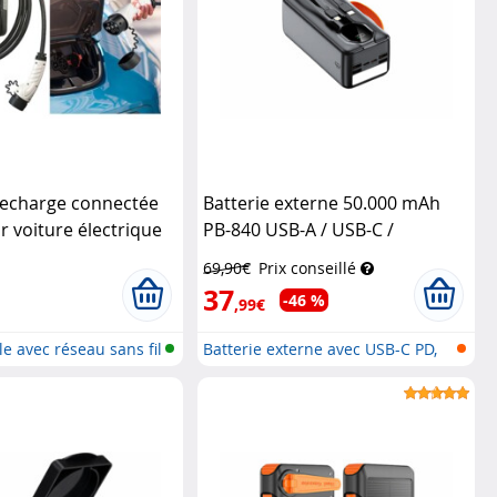
recharge connectée
Batterie externe 50.000 mAh
 voiture électrique
PB-840 USB-A / USB-C /
kW/triphasé
Lightning
Revolt
69,90€
Prix conseillé
ionné)
Revolt
37
-46 %
,99€
e avec réseau sans fil
Batterie externe avec USB-C PD,
USB...