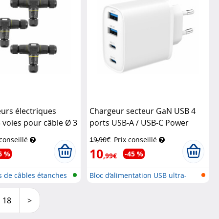
urs électriques
Chargeur secteur GaN USB 4
 voies pour câble Ø 3
ports USB-A / USB-C Power
evolt
Delivery 40 W
Revolt
 conseillé
19,90€
Prix conseillé
10
6 %
-45 %
,99€
 de câbles étanches
Bloc d’alimentation USB ultra-
compa...
18
>