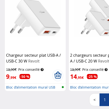
Chargeur secteur plat USB-A /
2 chargeurs secteur 
USB-C 30 W
Revolt
A / USB-C 20 W
Revol
19,90€
Prix conseillé
19,90€
Prix conseillé
9
14
-50 %
-25 %
,99€
,95€
Bloc d’alimentation mural USB
Bloc d’alimentation mu
plat...
plat...
<
1