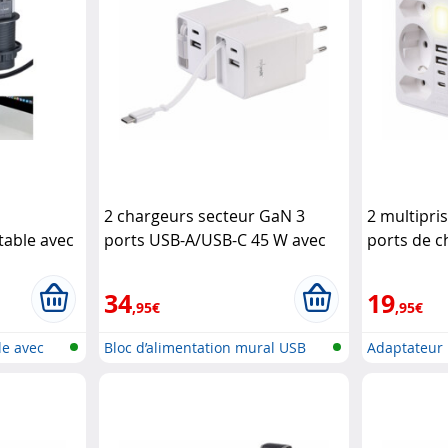
2 chargeurs secteur GaN 3
2 multipri
table avec
ports USB-A/USB-C 45 W avec
ports de c
USB
câble USB-C rétractable
Revolt
et veilleus
lt
34
19
,95€
,95€
le avec
Bloc d’alimentation mural USB
Adaptateur 
GaN a...
US...