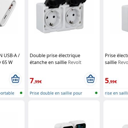
N USB-A /
Double prise électrique
Prise élec
y 65 W
étanche en saillie
Revolt
saillie
Revo
7
5
,99€
,99€
portable
Prise double en saillie pour
rise en sail
locaux...
humides...