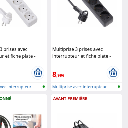
 3 prises avec
Multiprise 3 prises avec
r et fiche plate -
interrupteur et fiche plate -
anc
Revolt
coloris noir
Revolt
8
,99€
avec interrupteur
Multiprise avec interrupteur
IONNÉ
AVANT PREMIÈRE