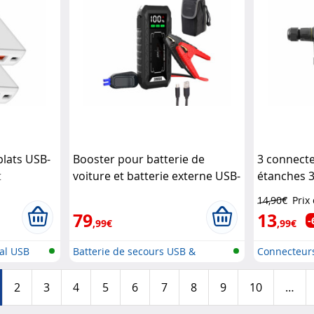
plats USB-
Booster pour batterie de
3 connecte
t
voiture et batterie externe USB-
étanches 3
C/A 20 Ah PB-815.kfz
Revolt
à 12 mm
R
14,90€
Prix
79
13
-
,99€
,99€
ral USB
Batterie de secours USB &
Connecteurs
démarreur...
à 3...
2
3
4
5
6
7
8
9
10
…