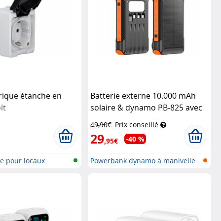
trique étanche en
Batterie externe 10.000 mAh
lt
solaire & dynamo PB-825 avec
câbles de charge intégrés
49,90€
Prix conseillé
Revolt
29
-40 %
,95€
lie pour locaux
Powerbank dynamo à manivelle
et sol...