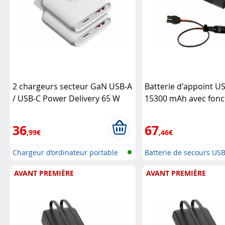
2 chargeurs secteur GaN USB-A
Batterie d'appoint U
/ USB-C Power Delivery 65 W
15300 mAh avec fonc
Revolt
au démarrage et lum
(Reconditionné)
Revo
36
67
,99€
,46€
Chargeur d’ordinateur portable
Batterie de secours US
de v...
aide a...
AVANT PREMIÈRE
AVANT PREMIÈRE