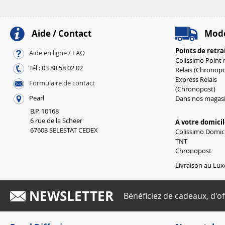
Aide / Contact
Mode
Points de retra
Aide en ligne / FAQ
Colissimo Point r
Tél : 03 88 58 02 02
Relais (Chronopo
Express Relais
Formulaire de contact
(Chronopost)
Pearl
Dans nos magas
B.P. 10168
6 rue de la Scheer
A votre domici
67603 SELESTAT CEDEX
Colissimo Domici
TNT
Chronopost
Livraison au Lux
NEWSLETTER
Bénéficiez de cadeaux, d'of