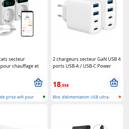
ats secteur
2 chargeurs secteur GaN USB 4
pour chauffage et
ports USB-A / USB-C Power
r
Revolt
Delivery 40 W
Revolt
18
,95€
de prise wifi pour
Bloc d’alimentation USB ultra-
compa...