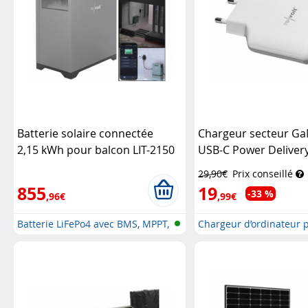
Batterie solaire connectée
Chargeur secteur Ga
2,15 kWh pour balcon LIT-2150
USB-C Power Deliver
(Reconditionné)
Revolt
Revolt
29,90€
Prix conseillé
855
19
-33 %
,96€
,99€
Batterie LiFePo4 avec BMS, MPPT,
Chargeur d’ordinateur 
wi...
de v...