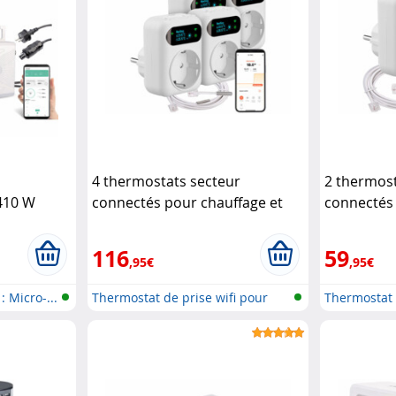
4 thermostats secteur
2 thermost
410 W
connectés pour chauffage et
connectés 
climatiseur
Revolt
climatiseu
116
59
,95€
,95€
 : Micro-...
Thermostat de prise wifi pour
Thermostat 
appar...
appar...