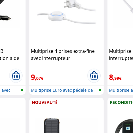
SB
Multiprise 4 prises extra-fine
Multiprise
tion aide
avec interrupteur
interrupteu
ière LED
(Reconditionné)
Revolt
coloris bl
lt
9
8
,07€
,99€
B avec
Multiprise Euro avec pédale de
Multiprise 
comm...
NOUVEAUTÉ
RECONDIT