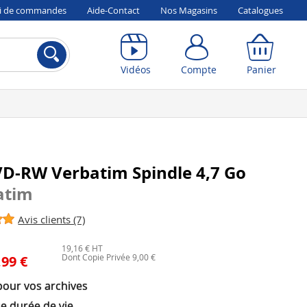
vi de commandes
Aide-Contact
Nos Magasins
Catalogues
Compte
Panier
Vidéos
Compte
Panier
VD-RW Verbatim Spindle 4,7 Go
atim
Avis clients (7)
19,16 € HT
Dont Copie Privée 9,00 €
,99 €
pour vos archives
e durée de vie