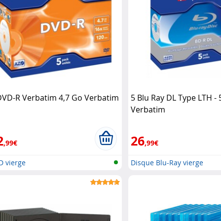
DVD-R Verbatim 4,7 Go Verbatim
5 Blu Ray DL Type LTH -
Verbatim
2
26
,99€
,99€
D vierge
Disque Blu-Ray vierge