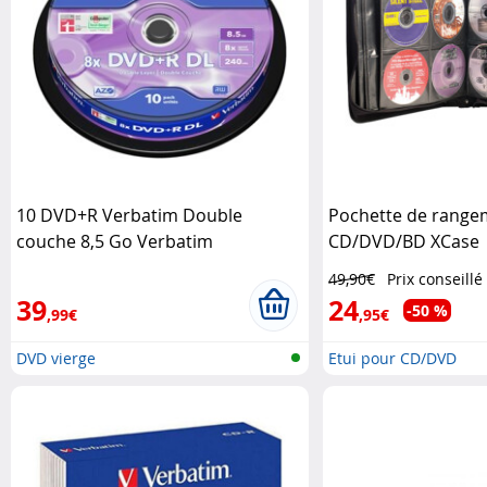
10 DVD+R Verbatim Double
Pochette de range
couche 8,5 Go Verbatim
CD/DVD/BD XCase
49,90€
Prix conseillé
39
24
-50 %
,99€
,95€
DVD vierge
Etui pour CD/DVD