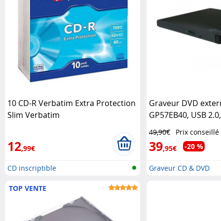
10 CD-R Verbatim Extra Protection
Graveur DVD exte
Slim Verbatim
GP57EB40, USB 2.0,
CD, noir LG
49,90€
Prix conseillé
12
39
-20 %
,99€
,95€
CD inscriptible
Graveur CD & DVD
TOP VENTE