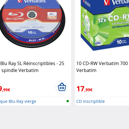
 Blu Ray SL Réinscriptibles - 25
10 CD-RW Verbatim 700
 spindle Verbatim
Verbatim
9
17
,99€
,99€
que Blu-Ray vierge
CD inscriptible