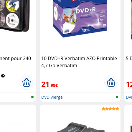
ment pour 240
10 DVD+R Verbatim AZO Printable
5 
4,7 Go Verbatim
21
1
,99€
DVD vierge
DV