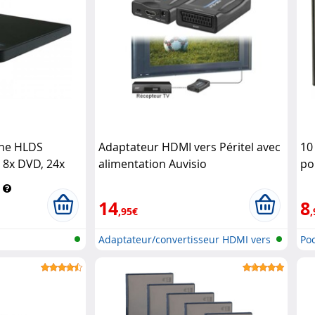
rne HLDS
Adaptateur HDMI vers Péritel avec
10
 8x DVD, 24x
alimentation Auvisio
po
14
8
,95€
,
Adaptateur/convertisseur HDMI vers
Po
..