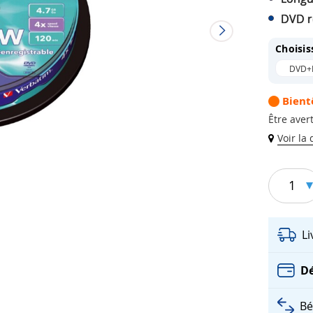
DVD ré
Choisis
DVD+
Bient
Être avert
Voir la
1
L
Dé
Bé