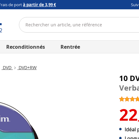
Frais de port
à partir de 3,99 €
Sui
Reconditionnés
Rentrée
DVD
DVD+RW
10 D
Verb
22
Idéal 
Longu