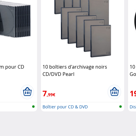
lim pour CD
10 boîtiers d'archivage noirs
10
CD/DVD Pearl
Go
7
1
,99€
Boîtier pour CD & DVD
Dis