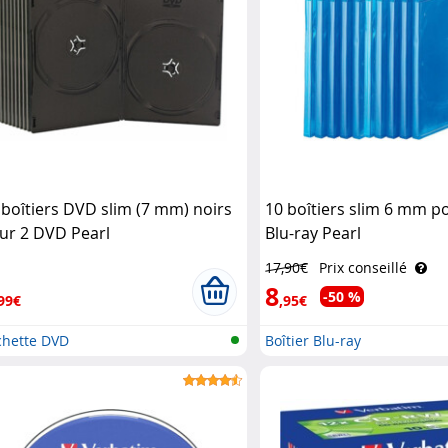
 boîtiers DVD slim (7 mm) noirs
10 boîtiers slim 6 mm p
ur 2 DVD Pearl
Blu-ray Pearl
17,90€
Prix conseillé
8
-50 %
99€
,95€
chette DVD
Boîtier Blu-ray