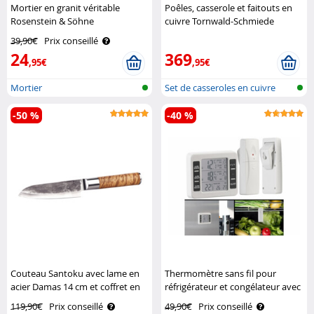
Mortier en granit véritable
Poêles, casserole et faitouts en
Rosenstein & Söhne
cuivre Tornwald-Schmiede
39,90€
Prix conseillé
24
369
,95€
,95€
Mortier
Set de casseroles en cuivre
-50 %
-40 %
Couteau Santoku avec lame en
Thermomètre sans fil pour
acier Damas 14 cm et coffret en
réfrigérateur et congélateur avec
bois Tokio Kitchenware
2 capteurs Rosenstein & Söhne
119,90€
Prix conseillé
49,90€
Prix conseillé