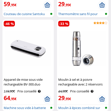
59
29
,95€
,95€
Couteau de cuisine Santoku
Thermomètre sans fil pour
réfrigéra..
-46 %
-33 %
Appareil de mise sous vide
Moulin à sel et à poivre
rechargeable BV-300.duo
rechargeable avec 2 réservoirs
Rosenstein & Söhne
Rosenstein & Söhne
119,90€
Prix conseillé
44,90€
Prix conseillé
64
29
,95€
,95€
Machine sous vide à batterie
Moulin à épices combiné sur