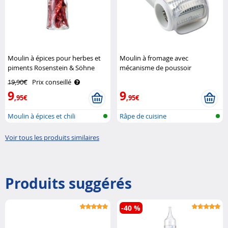
Moulin à épices pour herbes et
Moulin à fromage avec
piments Rosenstein & Söhne
mécanisme de poussoir
automatique Leifheit
19,90€
Prix conseillé
9
9
,95€
,95€
Moulin à épices et chili
Râpe de cuisine
Voir tous les produits similaires
Produits suggérés
-40 %