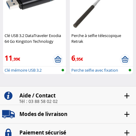
Clé USB 3.2 DataTraveler Exodia
Perche à selfie télescopique
64 Go Kingston Technology
Retrak
11
6
,99€
,95€
Clé mémoire USB 3.2
Perche selfie avec fixation
pour ca..
Aide / Contact
Tél : 03 88 58 02 02
Modes de livraison
Paiement sécurisé