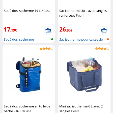
Sac à dos isotherme 19 L
XCase
Sac isotherme 30 L avec sangles
renforcées
Pearl
17
26
,99€
,95€
Sac à dos isotherme
Sac isotherme pour caisse de
bière
Sac à dos isotherme en toile de
Mini sac isotherme 6 L avec 2
bâche - 16 L
XCase
sangles
Pearl