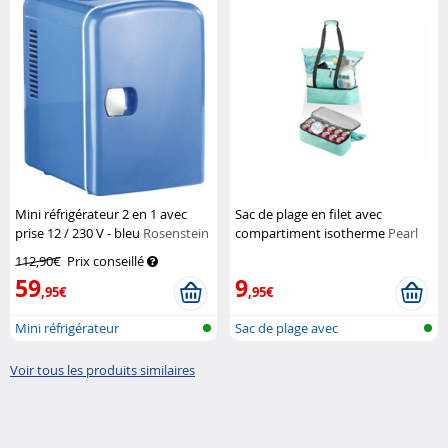
Mini réfrigérateur 2 en 1 avec
Sac de plage en filet avec
prise 12 / 230 V - bleu
Rosenstein
compartiment isotherme
Pearl
& Söhne
112,90€
Prix conseillé
59
9
,95€
,95€
Mini réfrigérateur
Sac de plage avec
compartiment fraî...
Voir tous les produits similaires