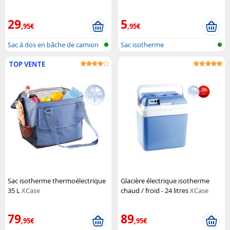
29
5
,95€
,95€
Sac à dos en bâche de camion
Sac isotherme
avec d...
TOP VENTE
Sac isotherme thermoélectrique
Glacière électrique isotherme
35 L
XCase
chaud / froid - 24 litres
XCase
79
89
,95€
,95€