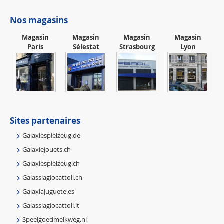
Nos magasins
Magasin
Magasin
Magasin
Magasin
Paris
Sélestat
Strasbourg
Lyon
Sites partenaires
Galaxiespielzeug.de
Galaxiejouets.ch
Galaxiespielzeug.ch
Galassiagiocattoli.ch
Galaxiajuguete.es
Galassiagiocattoli.it
Speelgoedmelkweg.nl