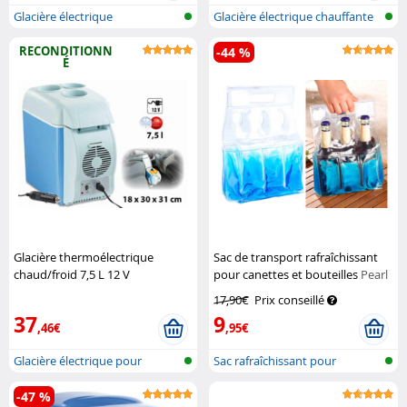
Glacière électrique
Glacière électrique chauffante
& re...
RECONDITIONN
-44 %
É
Glacière thermoélectrique
Sac de transport rafraîchissant
chaud/froid 7,5 L 12 V
pour canettes et bouteilles
Pearl
(reconditionnée)
Lescars
17,90€
Prix conseillé
37
9
,46€
,95€
Glacière électrique pour
Sac rafraîchissant pour
voiture
bouteilles
-47 %