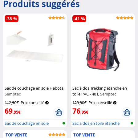
Produits suggérés
-38 %
-41 %
Sac de couchage en soie Habotai
Sac à dos Trekking étanche en
Semptec
toile PVC - 40 L
Semptec
112,90€
Prix conseillé
129,90€
Prix conseillé
69
76
,95€
,95€
Sac de couchage en soie
Sac à dos en toile étanche
(tarp)
TOP VENTE
TOP VENTE