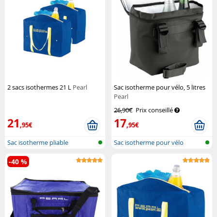
2 sacs isothermes 21 L
Pearl
Sac isotherme pour vélo, 5 litres
Pearl
26,90€
Prix conseillé
21
17
,95€
,95€
Sac isotherme pliable
Sac isotherme pour vélo
-40 %