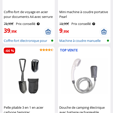
Coffre-fort de voyage en acier
Mini machine à coudre portative
pour documents A4 avec serrure
Pearl
électronique XCase
79,90€
Prix conseillé
19,90€
Prix conseillé
39
9
,95€
,95€
Coffre-fort électronique pour
Machine à coudre manuelle
docum..
TOP VENTE
-44 %
Pelle pliable 3 en 1 en acier
Douche de camping électrique
carbone Semptec
avec batterie rechargeable