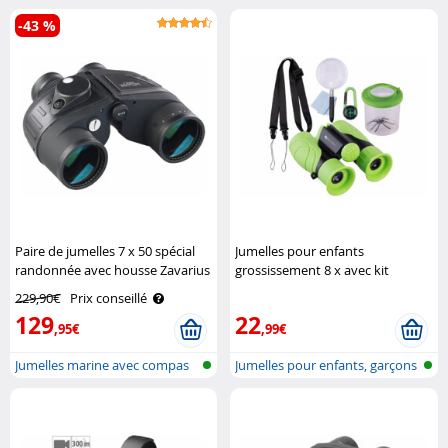
housse d..
-43 %
Paire de jumelles 7 x 50 spécial
Jumelles pour enfants
randonnée avec housse Zavarius
grossissement 8 x avec kit
d'observation Playtastic
229,90€
Prix conseillé
129
22
,95€
,99€
Jumelles marine avec compas
Jumelles pour enfants, garçons
et télé..
et f..