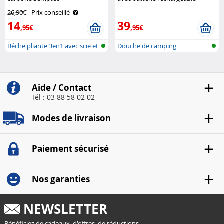
Semptec
26,90€
Prix conseillé
14
39
,95€
,95€
Bêche pliante 3en1 avec scie et
Douche de camping
pio..
rechargeable
Aide / Contact
Tél : 03 88 58 02 02
Modes de livraison
Paiement sécurisé
Nos garanties
NEWSLETTER
Bénéficiez de cadeaux, d'offres, de réductions...