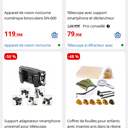
Appareil de vision nocturne
Télescope avec support
numérique binoculaire DN-600
smartphone et déclencheur
Zavarius
Zavarius
129,90€
Prix conseillé
119
79
,95€
,95€
Appareil de vision nocturne
Télescope à réfracteur avec
numériq..
support..
-50 %
-48 %
Support adaptateur smartphone
Coffret de fouilles pour enfants
universel pour télescope,
avec insectes pris dans la résine