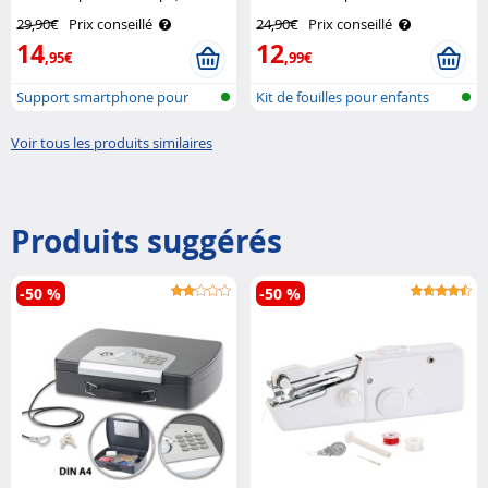
jumelles et microscope Callstel
Playtastic
29,90€
Prix conseillé
24,90€
Prix conseillé
14
12
,95€
,99€
Support smartphone pour
Kit de fouilles pour enfants
oculaires
avec d..
Voir tous les produits similaires
Produits suggérés
-50 %
-50 %