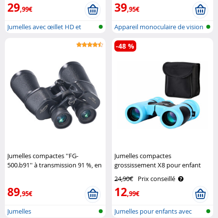
29
39
,99€
,95€
Jumelles avec œillet HD et
Appareil monoculaire de vision
support ..
noct..
-48 %
Jumelles compactes ''FG-
Jumelles compactes
500.b91'' à transmission 91 %, en
grossissement X8 pour enfant
métal - 10 x 50 Zavarius
Playtastic
24,90€
Prix conseillé
89
12
,95€
,99€
Jumelles
Jumelles pour enfants avec