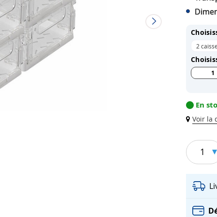
Dimen
Choisis
2 caiss
Choisis
1
En st
Voir la
1
L
Dé