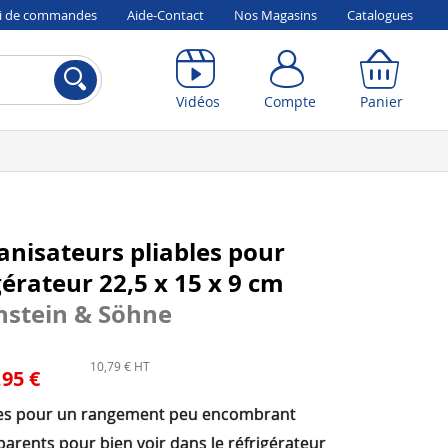
vi de commandes
Aide-Contact
Nos Magasins
Catalogues
Compte
Panier
Vidéos
Compte
Panier
anisateurs pliables pour
gérateur 22,5 x 15 x 9 cm
nstein & Söhne
10,79 € HT
,95 €
les pour un rangement peu encombrant
arents pour bien voir dans le réfrigérateur