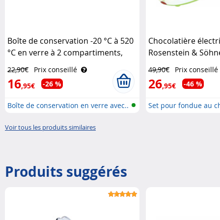
Boîte de conservation -20 °C à 520
Chocolatière électr
°C en verre à 2 compartiments,
Rosenstein & Söhn
avec couverts Rosenstein & Söhne
22,90€
Prix conseillé
49,90€
Prix conseillé
16
26
-26 %
-46 %
,95€
,95€
Boîte de conservation en verre avec..
Set pour fondue au c
Voir tous les produits similaires
Produits suggérés