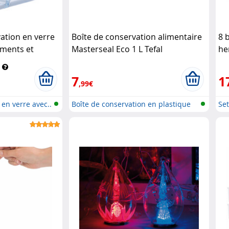
ation en verre
Boîte de conservation alimentaire
8 
iments et
Masterseal Eco 1 L Tefal
he
tein & Söhne
Ro
7
1
,99€
 en verre avec..
Boîte de conservation en plastique
Set