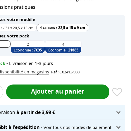
sions pratiques
sez votre modèle
4 caisses / 22,5 x 15 x 9 cm
es / 31 x 20,5 x 13 cm
sez votre pack
2
4
Économie :
7
€95
Économie :
21
€85
ock
- Livraison en 1-3 jours
 disponibilité en magasins
|
Réf : CX2413-908
Ajouter au panier
ivraison
à partir de 3,99 €
bit à l'expédition
- Voir tous nos modes de paiement