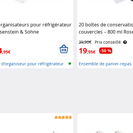
organisateurs pour réfrigérateur
20 boîtes de conservati
senstein & Söhne
couvercles – 800 ml Ros
Söhne
39,90€
Prix conseillé
4
19
-50 %
,95€
,95€
 d'organiseur pour réfrigérateur
Ensemble de panier-repas