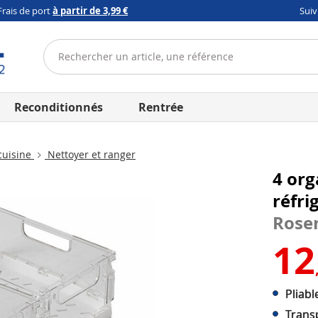
Frais de port
à partir de 3,99 €
Sui
Reconditionnés
Rentrée
cuisine
Nettoyer et ranger
4 org
réfri
Rose
12
Pliab
Transp