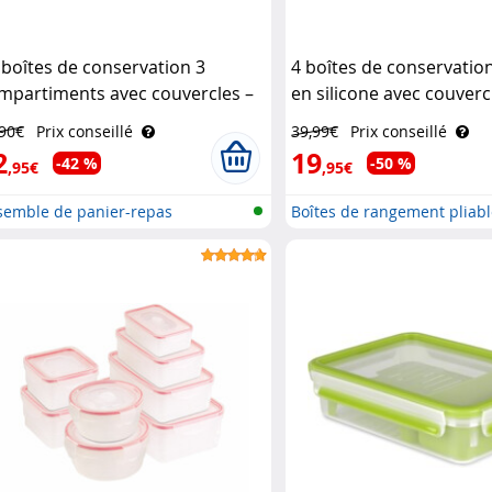
 boîtes de conservation 3
4 boîtes de conservation
mpartiments avec couvercles –
en silicone avec couverc
0 ml Rosenstein & Söhne
Rosenstein & Söhne
,90€
Prix conseillé
39,99€
Prix conseillé
2
19
-42 %
-50 %
,95€
,95€
semble de panier-repas
Boîtes de rangement pliable