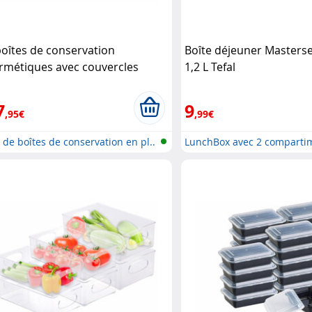
boîtes de conservation
Boîte déjeuner Masterse
rmétiques avec couvercles
1,2 L Tefal
senstein & Söhne
7
9
,95€
,99€
 de boîtes de conservation en pl..
LunchBox avec 2 comparti