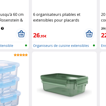
jusqu'à 60 cm
6 organisateurs pliables et
20
 Rosenstein &
extensibles pour placards
co
Rosenstein & Söhne
90
39
26
2
,95€
xtensible
Organiseurs de cuisine extensibles
En