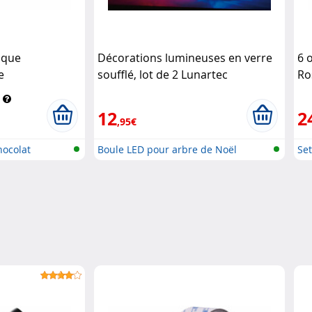
ique
Décorations lumineuses en verre
6 
e
soufflé, lot de 2 Lunartec
Ro
12
2
,95€
hocolat
Boule LED pour arbre de Noël
Set