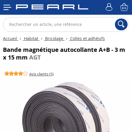
Accueil
Habitat
Bricolage
Colles et adhésifs
Bande magnétique autocollante A+B - 3 m
x 15 mm
AGT
Avis clients (5)