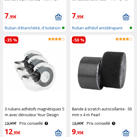
mm - Noir AGT
7
7
,95€
,95€
Ruban d'étanchéité, d'isolation
Ruban adhésif antidérapant
et ..
-35 %
-50 %
3 rubans adhésifs magnétiques 5
Bande à scratch autocollante - 50
m avec dérouleur Your Design
mm x 4 m Pearl
19,99€
Prix conseillé
19,90€
Prix conseillé
12
9
,95€
,95€