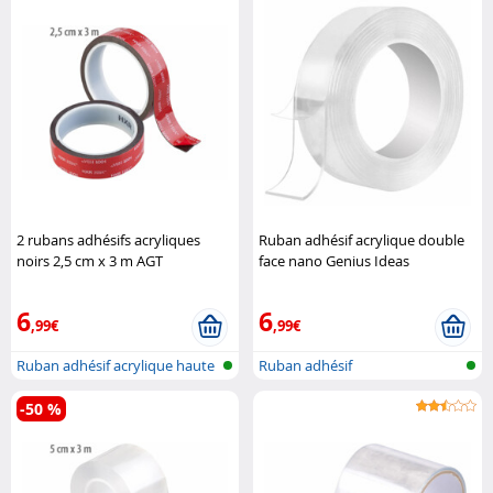
2 rubans adhésifs acryliques
Ruban adhésif acrylique double
noirs 2,5 cm x 3 m AGT
face nano Genius Ideas
6
6
,99€
,99€
Ruban adhésif acrylique haute
Ruban adhésif
perfo..
-50 %