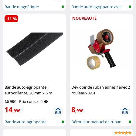
Bande magnétique
Bande auto-agrippante avec
autocollante
boucles/..
NOUVEAUTÉ
-11 %
Bande auto-agrippante
Dévidoir de ruban adhésif avec 2
autocollante, 20 mm x 5 m
rouleaux AGT
16,90€
Prix conseillé
14
8
,99€
,99€
Bande auto-agrippante
Dérouleur manuel de ruban
adhésif