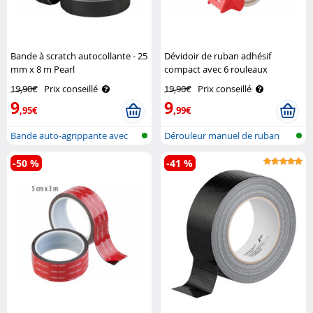
Bande à scratch autocollante - 25
Dévidoir de ruban adhésif
mm x 8 m Pearl
compact avec 6 rouleaux
transparents AGT
19,90€
Prix conseillé
19,90€
Prix conseillé
9
9
,95€
,99€
Bande auto-agrippante avec
Dérouleur manuel de ruban
boucles/..
adhésif
-50 %
-41 %