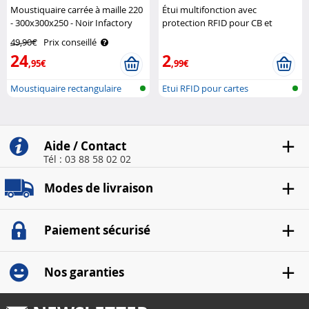
Moustiquaire carrée à maille 220
Étui multifonction avec
- 300x300x250 - Noir Infactory
protection RFID pour CB et
cartes de visite
49,90€
Prix conseillé
24
2
,95€
,99€
Moustiquaire rectangulaire
Etui RFID pour cartes
pour int..
Aide / Contact
Tél : 03 88 58 02 02
Modes de livraison
Paiement sécurisé
Nos garanties