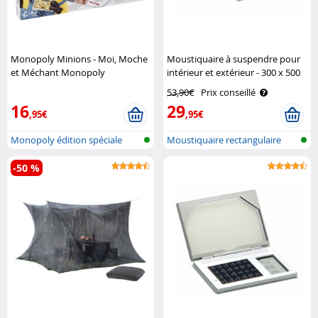
Monopoly Minions - Moi, Moche
Moustiquaire à suspendre pour
et Méchant Monopoly
intérieur et extérieur - 300 x 500
x 250 cm Infactory
53,90€
Prix conseillé
16
29
,95€
,95€
Monopoly édition spéciale
Moustiquaire rectangulaire
pour int..
-50 %