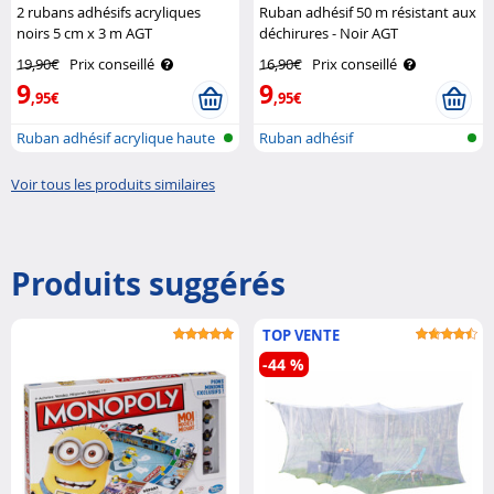
2 rubans adhésifs acryliques
Ruban adhésif 50 m résistant aux
noirs 5 cm x 3 m AGT
déchirures - Noir AGT
19,90€
Prix conseillé
16,90€
Prix conseillé
9
9
,95€
,95€
Ruban adhésif acrylique haute
Ruban adhésif
perfo..
Voir tous les produits similaires
Produits suggérés
TOP VENTE
-44 %