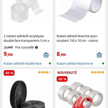
2 rubans adhésifs acryliques
Ruban adhésif étanche auto-
double face transparents 5 cm x
soudant 150 x 10 cm - coloris
3 m AGT
transparent AGT
19,90€
Prix conseillé
9
8
,95€
,99€
Ruban adhésif double face
Ruban adhésif étanche et
nano, réu..
auto-souda..
NOUVEAUTÉ
-50 %
-50 %