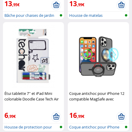
13
13
,95€
,99€
Bâche pour chaises de jardin
Housse de matelas
Étui tablette 7'' et iPad Mini
Coque antichoc pour iPhone 12
coloriable Doodle Case Tech Air
compatible MagSafe avec
support 360° XCase
6
16
,99€
,99€
Housse de protection pour
Coque antichoc pour iPhone