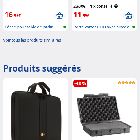
Gardineer
22,90€
Prix conseillé
16
11
,95€
,95€
Bâche pour table de jardin
Porte-cartes RFID avec pince à
bill..
Voir tous les produits similaires
Produits suggérés
-48 %