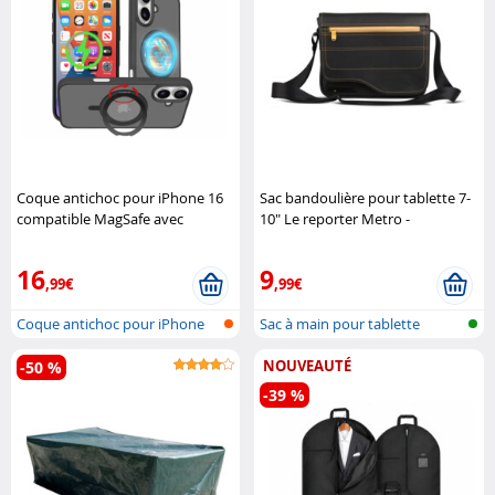
Coque antichoc pour iPhone 16
Sac bandoulière pour tablette 7-
compatible MagSafe avec
10" Le reporter Metro -
support 360° XCase
Noir/Safran Be.ez
16
9
,99€
,99€
Coque antichoc pour iPhone
Sac à main pour tablette
16, comp..
NOUVEAUTÉ
-50 %
-39 %