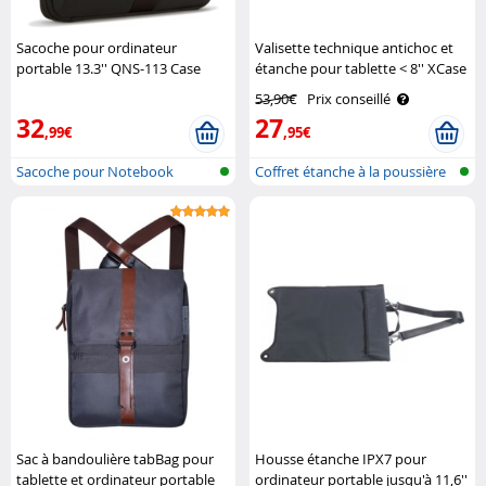
Sacoche pour ordinateur
Valisette technique antichoc et
portable 13.3'' QNS-113 Case
étanche pour tablette < 8'' XCase
Logic
53,90€
Prix conseillé
32
27
,99€
,95€
Sacoche pour Notebook
Coffret étanche à la poussière
et à..
Sac à bandoulière tabBag pour
Housse étanche IPX7 pour
tablette et ordinateur portable
ordinateur portable jusqu'à 11,6''