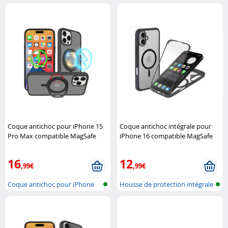
tablette
12, comp..
Coque antichoc pour iPhone 15
Coque antichoc intégrale pour
Pro Max compatible MagSafe
iPhone 16 compatible MagSafe
avec support 360° XCase
XCase
16
12
,99€
,99€
Coque antichoc pour iPhone
Housse de protection intégrale
15 Pro M..
360°..