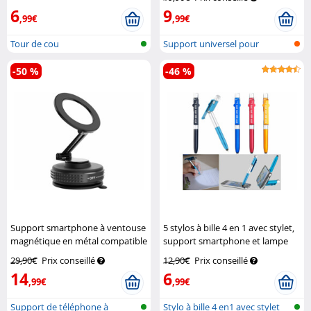
6
9
,99€
,99€
Tour de cou
Support universel pour
téléphone po...
-50 %
-46 %
Support smartphone à ventouse
5 stylos à bille 4 en 1 avec stylet,
magnétique en métal compatible
support smartphone et lampe
MagSafe
Callstel
led
Pearl
29,90€
Prix conseillé
12,90€
Prix conseillé
14
6
,99€
,99€
Support de téléphone à
Stylo à bille 4 en1 avec stylet