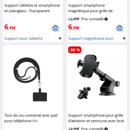
Support tablette et smartphone
Support smartphone
en plexiglass - Transparent
magnétique pour grille de
Targus
ventilation
Callstel
12,90€
Prix conseillé
6
6
,95€
,99€
Support pour tablette
Support magnétique pour
grille d’aé...
-50 %
Tour de cou universel avec pad
Support smartphone pour grille
pour téléphone
We
d'aération et ventouse avec bras
extensible
Callstel
19,90€
Prix conseillé