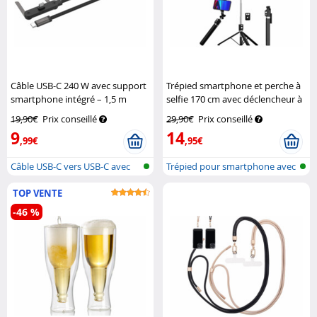
Câble USB-C 240 W avec support
Trépied smartphone et perche à
smartphone intégré – 1,5 m
selfie 170 cm avec déclencheur à
Callstel
distance et éclairage LED
19,90€
Prix conseillé
29,90€
Prix conseillé
Somikon
9
14
,99€
,95€
Câble USB-C vers USB-C avec
Trépied pour smartphone avec
charge...
2 lumi...
TOP VENTE
-46 %