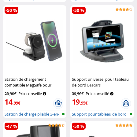
ventouse sou...
-50 %
-50 %
Station de chargement
Support universel pour tableau
compatible MagSafe pour
de bord
Lescars
iPhone, Apple Watch et AirPods
29,90€
Prix conseillé
39,90€
Prix conseillé
Callstel
14
19
,99€
,95€
Station de charge pliable 3-en-
Support pour tableau de bord
1 po...
de voi...
-47 %
-50 %