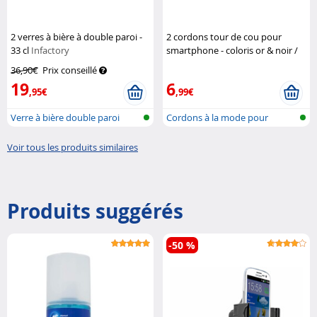
2 verres à bière à double paroi -
2 cordons tour de cou pour
33 cl
Infactory
smartphone - coloris or & noir /
métal doré
St. Leonhard
36,90€
Prix conseillé
19
6
,95€
,99€
Verre à bière double paroi
Cordons à la mode pour
accrocher un...
Voir tous les produits similaires
Produits suggérés
-50 %