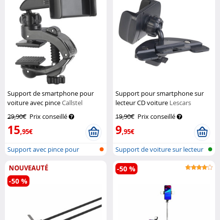
Support de smartphone pour
Support pour smartphone sur
voiture avec pince
Callstel
lecteur CD voiture
Lescars
29,90€
Prix conseillé
19,90€
Prix conseillé
15
9
,95€
,95€
Support avec pince pour
Support de voiture sur lecteur
smartphone
CD p...
NOUVEAUTÉ
-50 %
-50 %