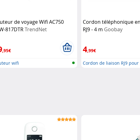
uteur de voyage Wifi AC750
Cordon téléphonique en
W-817DTR
TrendNet
RJ9 - 4 m
Goobay
9
4
,95€
,99€
teur wifi
Cordon de liaison RJ9 pour
combiné...