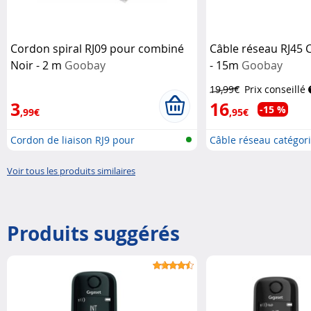
Cordon spiral RJ09 pour combiné
Câble réseau RJ45 C
Noir - 2 m
Goobay
- 15m
Goobay
19,99€
Prix conseillé
3
16
-15 %
,99€
,95€
Cordon de liaison RJ9 pour
Câble réseau catégori
combiné...
Voir tous les produits similaires
Produits suggérés