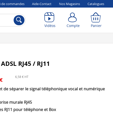
vi de commandes
Aide-Contact
Nos Magasins
Catalogues
Compte
Panier
Vidéos
Compte
Panier
e ADSL RJ45 / RJ11
6,58 € HT
 €
t de séparer le signal téléphonique vocal et numérique
prise murale RJ45
es RJ11 pour téléphone et Box