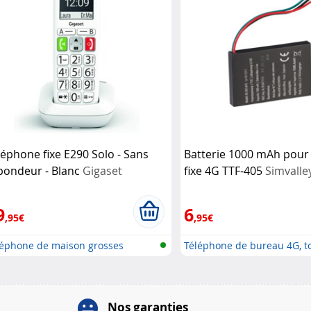
léphone fixe E290 Solo - Sans
Batterie 1000 mAh pour
pondeur - Blanc
Gigaset
fixe 4G TTF-405
Simvalle
Communications
9
6
,95€
,95€
léphone de maison grosses
Téléphone de bureau 4G, t
uches
SOS...
Nos garanties