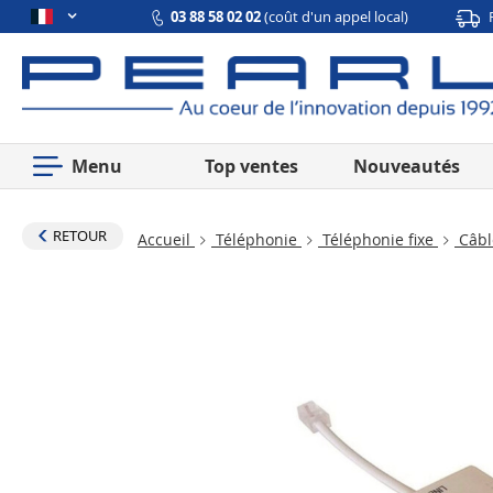
03 88 58 02 02
(coût d'un appel local)
Menu
Top ventes
Nouveautés
RETOUR
Accueil
Téléphonie
Téléphonie fixe
Câbl