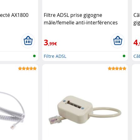
necté AX1800
Filtre ADSL prise gigogne
Câ
mâle/femelle anti-interférences
gi
Dexlan
3
4
,99€
,
Filtre ADSL
Câb
Gig