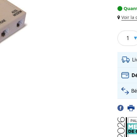
Quant
Voir la
1
L
Dé
Bé