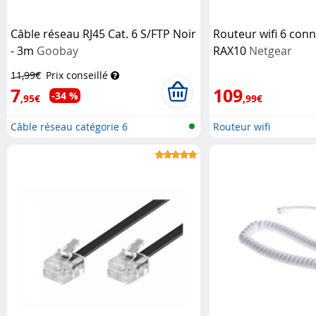
Câble réseau RJ45 Cat. 6 S/FTP Noir
Routeur wifi 6 con
- 3m
Goobay
RAX10
Netgear
11,99€
Prix conseillé
7
109
-34 %
,95€
,99€
Câble réseau catégorie 6
Routeur wifi