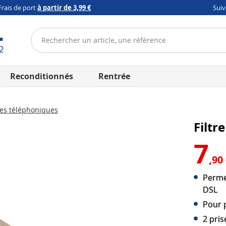
Frais de port
à partir de 3,99 €
Sui
Reconditionnés
Rentrée
es téléphoniques
Filtr
7
,90
Perme
DSL
Pour 
2 pris