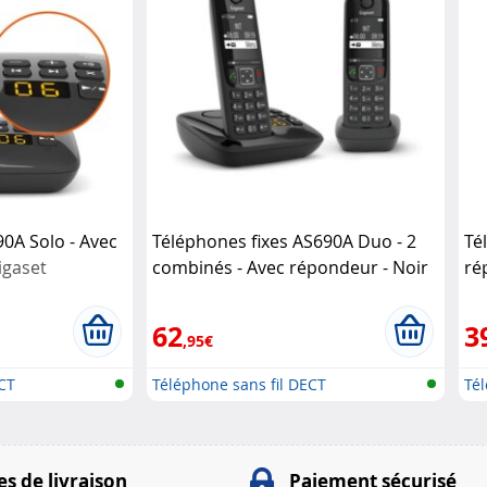
0A Solo - Avec
Téléphones fixes AS690A Duo - 2
Té
igaset
combinés - Avec répondeur - Noir
ré
Gigaset
62
3
,95€
CT
Téléphone sans fil DECT
Té
to
s de livraison
Paiement sécurisé