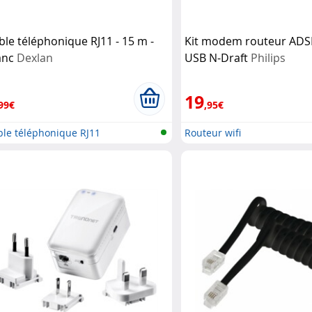
ble téléphonique RJ11 - 15 m -
Kit modem routeur ADSL 
anc
Dexlan
USB N-Draft
Philips
19
99€
,95€
ble téléphonique RJ11
Routeur wifi