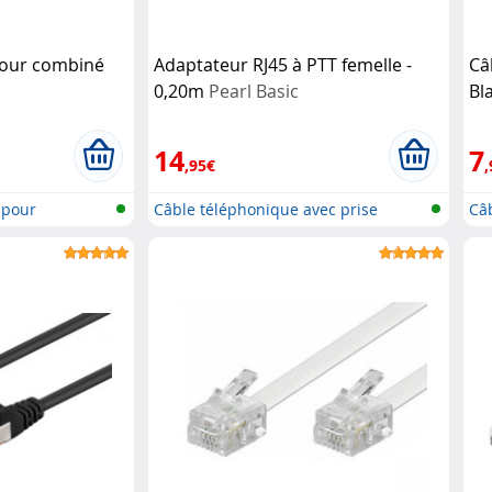
pour combiné
Adaptateur RJ45 à PTT femelle -
Câ
0,20m
Pearl Basic
Bl
14
7
,95€
,
 pour
Câble téléphonique avec prise
Câ
Gigog...