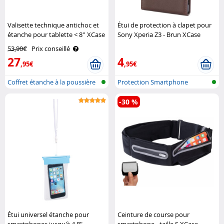
Valisette technique antichoc et
Étui de protection à clapet pour
étanche pour tablette < 8'' XCase
Sony Xperia Z3 - Brun XCase
53,90€
Prix conseillé
27
4
,95€
,95€
Coffret étanche à la poussière
Protection Smartphone
et à..
-30 %
Étui universel étanche pour
Ceinture de course pour