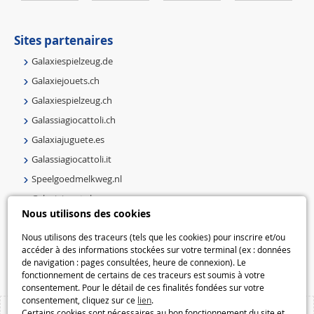
Sites partenaires
Galaxiespielzeug.de
Galaxiejouets.ch
Galaxiespielzeug.ch
Galassiagiocattoli.ch
Galaxiajuguete.es
Galassiagiocattoli.it
Speelgoedmelkweg.nl
Galaxiejouets.be
Nous utilisons des cookies
Galaxiespielzeug.be
Nous utilisons des traceurs (tels que les cookies) pour inscrire et/ou
Speelgoedmelkweg.be
accéder à des informations stockées sur votre terminal (ex : données
Macway.com
de navigation : pages consultées, heure de connexion). Le
fonctionnement de certains de ces traceurs est soumis à votre
consentement. Pour le détail de ces finalités fondées sur votre
consentement, cliquez sur ce
lien
.
Certains cookies sont nécessaires au bon fonctionnement du site et