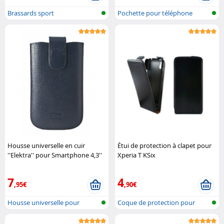
Brassards sport
Pochette pour téléphone
Housse universelle en cuir
Étui de protection à clapet pour
''Elektra'' pour Smartphone 4,3''
Xperia T KSix
KSix
7
4
,95€
,90€
Housse universelle pour
Coque de protection pour
smartphone
Sony Xperi..