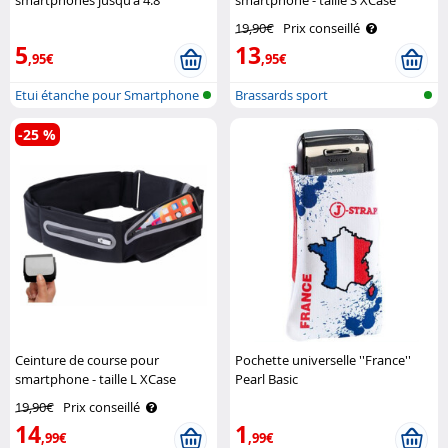
smartphones jusqu'à 4.8"
smartphone - taille S XCase
Somikon
19,90€
Prix conseillé
5
13
,95€
,95€
Etui étanche pour Smartphone
Brassards sport
& iPho..
-25 %
Ceinture de course pour
Pochette universelle ''France''
smartphone - taille L XCase
Pearl Basic
19,90€
Prix conseillé
14
1
,99€
,99€