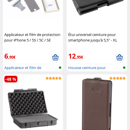
Applicateur et film de protection
Étui universel ceinture pour
pour iPhone 5 / 5S / 5C / SE
smartphone jusqu'à 5,5" - XL
Somikon
Akashi
6
12
,90€
,95€
Applicateur et film de
Housse ceinture pour
protection p..
téléphone & Sm..
-48 %