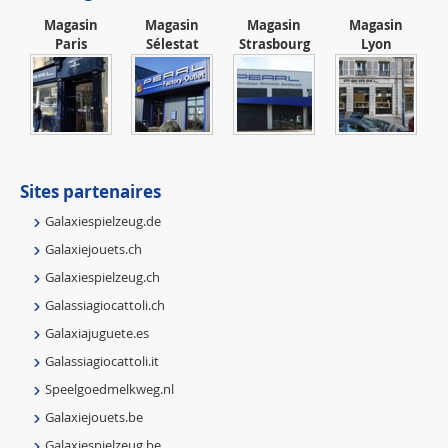
Magasin
Magasin
Magasin
Magasin
Paris
Sélestat
Strasbourg
Lyon
Sites partenaires
Galaxiespielzeug.de
Galaxiejouets.ch
Galaxiespielzeug.ch
Galassiagiocattoli.ch
Galaxiajuguete.es
Galassiagiocattoli.it
Speelgoedmelkweg.nl
Galaxiejouets.be
Galaxiespielzeug.be