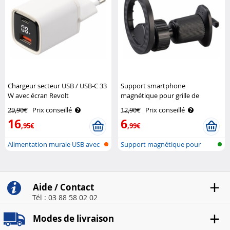
Chargeur secteur USB / USB-C 33
Support smartphone
W avec écran Revolt
magnétique pour grille de
ventilation Callstel
29,90€
Prix conseillé
12,90€
Prix conseillé
16
6
,95€
,99€
Alimentation murale USB avec
Support magnétique pour
USB-A ..
grille d’aé..
Aide / Contact
Tél : 03 88 58 02 02
Modes de livraison