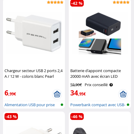
-42 %
Chargeur secteur USB 2 ports 2,4
Batterie d'appoint compacte
A / 12 W - coloris blanc Pearl
20000 mAh avec écran LED
Revolt
59,90€
Prix conseillé
6
34
,99€
,95€
Alimentation USB pour prise
Powerbank compact avec USB-
secteur
C Power ..
-43 %
-46 %