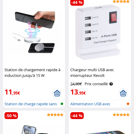
-44 %
Station de chargement rapide à
Chargeur multi USB avec
induction jusqu'à 15 W
interrupteur Revolt
compatible Qi et MagSafe Callstel
24,90€
Prix conseillé
11
13
,95€
,95€
Station de charge rapide sans
Alimentation USB avec
fil, ..
support pour ..
-50 %
-44 %