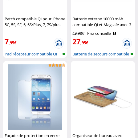
Patch compatible Qi pour iPhone
Batterie externe 10000 mAh
5C, 5S, SE, 6, 6S/Plus, 7, 7S/plus
compatible Qi et Magsafe avec 3
Callstel
câbles intégrés Revolt
49,90€
Prix conseillé
7
27
,95€
,95€
Pad récepteur compatible Qi
Batterie de secours compatible
Qi e..
Façade de protection en verre
Organiseur de bureau avec