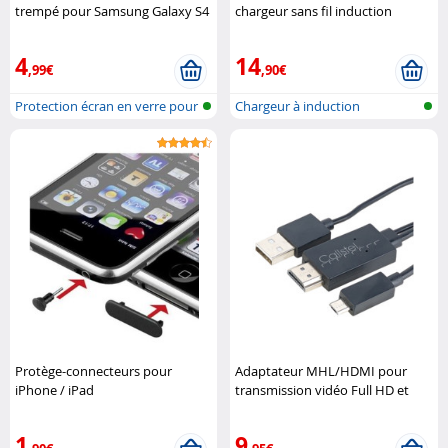
trempé pour Samsung Galaxy S4
chargeur sans fil induction
Somikon
compatible Qi 10 W Macway
4
14
,99€
,90€
Protection écran en verre pour
Chargeur à induction
Smar..
compatible Qi
Protège-connecteurs pour
Adaptateur MHL/HDMI pour
iPhone / iPad
transmission vidéo Full HD et
audio 7.1 Callstel
1
9