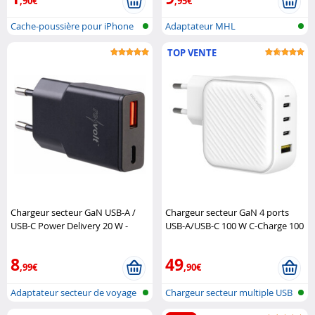
,90€
,95€
Cache-poussière pour iPhone
Adaptateur MHL
4/4s
TOP VENTE
Chargeur secteur GaN USB-A /
Chargeur secteur GaN 4 ports
USB-C Power Delivery 20 W -
USB-A/USB-C 100 W C-Charge 100
coloris noir Revolt
GaN Novodio
8
49
,99€
,90€
Adaptateur secteur de voyage
Chargeur secteur multiple USB
ultra-..
A & C