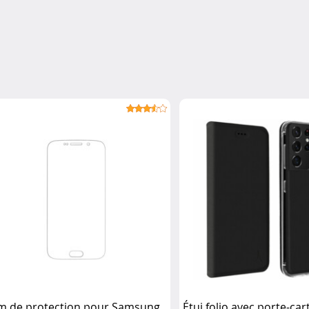
lm de protection pour Samsung
Étui folio avec porte-ca