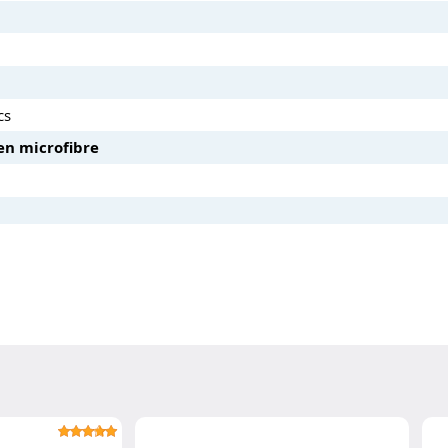
cs
 en microfibre