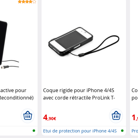
active pour
Coque rigide pour iPhone 4/4S
Co
(Reconditionné)
avec corde rétractile ProLink T-
po
Reign
XC
4
1
,90€
,
Etui de protection pour iPhone 4/4S
Pr