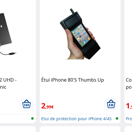
2 UHD -
Étui iPhone 80'S Thumbs Up
Co
nic
po
2
1
,99€
,
Etui de protection pour iPhone 4/4S
Pr