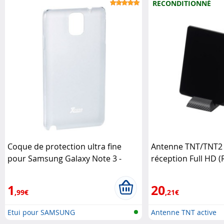
RECONDITIONNÉ
Coque de protection ultra fine
Antenne TNT/TNT2 
pour Samsung Galaxy Note 3 -
réception Full HD 
Transparent XCase
Auvisio
1
20
,99€
,21€
Etui pour SAMSUNG
Antenne TNT active