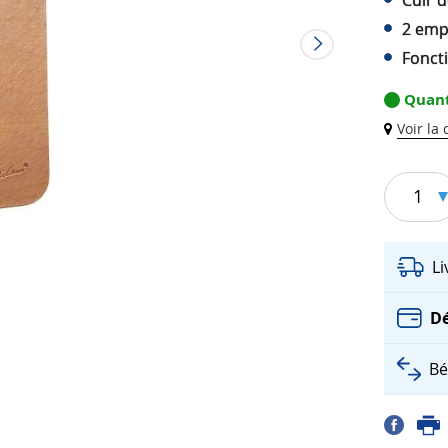
Cuir d
2 emp
Fonct
Quant
Voir la
1
L
Dé
Bé