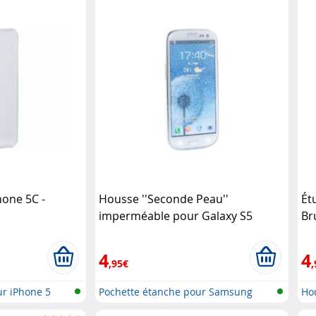
hone 5C -
Housse ''Seconde Peau''
Ét
imperméable pour Galaxy S5
Br
XCase
4
4
,95€
,
ur iPhone 5
Pochette étanche pour Samsung
Hou
..