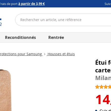
Frais de port
à partir de 3,99 €
Sui
Reconditionnés
Rentrée
rotections pour Samsung
Housses et étuis
Étui 
carte
Mila
14