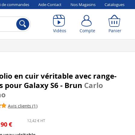
vi de commandes
Aide-Contact
Nos Magasins
Catalogues
Compte
Panier
Vidéos
Compte
Panier
folio en cuir véritable avec range-
s pour Galaxy S6 - Brun
Carlo
no
Avis clients (1)
12,42 € HT
,90 €