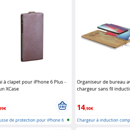
ui à clapet pour iPhone 6 Plus -
Organiseur de bureau a
un XCase
chargeur sans fil induct
compatible Qi 10 W Ma
14
99€
,90€
sse de protection pour iPhone 6
Chargeur à induction comp