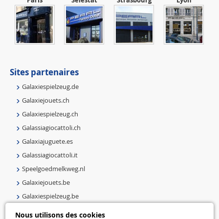
Paris
Sélestat
Strasbourg
Lyon
Sites partenaires
Galaxiespielzeug.de
Galaxiejouets.ch
Galaxiespielzeug.ch
Galassiagiocattoli.ch
Galaxiajuguete.es
Galassiagiocattoli.it
Speelgoedmelkweg.nl
Galaxiejouets.be
Galaxiespielzeug.be
Speelgoedmelkweg.be
Nous utilisons des cookies