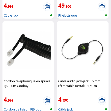
4
49
,99€
,90€
Câble jack
Fil électrique
Cordon téléphonique en spirale
Câble audio jack-jack 3.5 mm
RJ9 - 4 m Goobay
rétractable Retrak - 1,50 m
Retrak
4
4
,99€
,99€
Cordon de liaison RJ9 pour
Câble jack