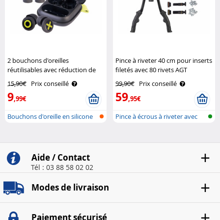
2 bouchons d'oreilles
Pince à riveter 40 cm pour inserts
réutilisables avec réduction de
filetés avec 80 rivets AGT
bruit 35 dB Auvisio
15,90€
Prix conseillé
99,90€
Prix conseillé
9
59
,99€
,95€
Bouchons d'oreille en silicone
Pince à écrous à riveter avec
pour..
écrou..
Aide / Contact
Tél : 03 88 58 02 02
Modes de livraison
Paiement sécurisé