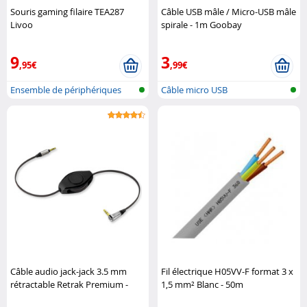
Souris gaming filaire TEA287
Câble USB mâle / Micro-USB mâle
Livoo
spirale - 1m Goobay
9
3
,95€
,99€
Ensemble de périphériques
Câble micro USB
Gaming
Câble audio jack-jack 3.5 mm
Fil électrique H05VV-F format 3 x
rétractable Retrak Premium -
1,5 mm² Blanc - 50m
1,50 m Retrak