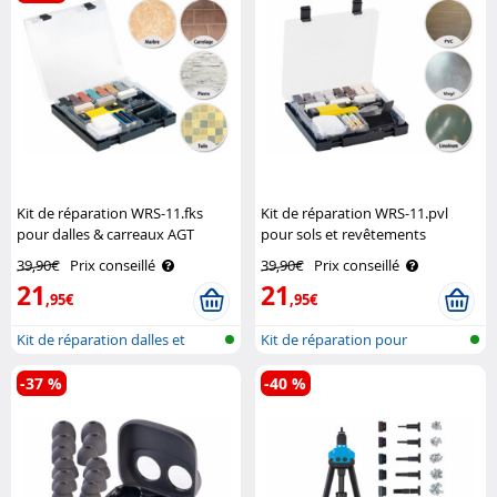
Kit de réparation WRS-11.fks
Kit de réparation WRS-11.pvl
pour dalles & carreaux AGT
pour sols et revêtements
plastiques AGT
39,90€
Prix conseillé
39,90€
Prix conseillé
21
21
,95€
,95€
Kit de réparation dalles et
Kit de réparation pour
carreau..
revêtement p..
-37 %
-40 %