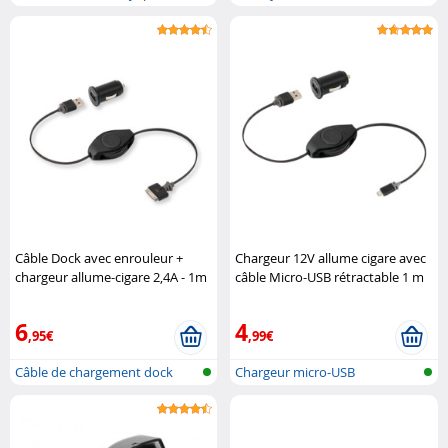
combiné ..
Câble Dock avec enrouleur +
Chargeur 12V allume cigare avec
chargeur allume-cigare 2,4A - 1m
câble Micro-USB rétractable 1 m
Retrak
Retrak
6
4
,95€
,99€
Câble de chargement dock
Chargeur micro-USB