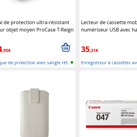
ui de protection ultra-résistant
Lecteur de cassette mob
ur objet moyen ProCase T-Reign
numériseur USB avec ha
parleur, prise casque et
microphone (Reconditi 
4
35
,95€
,21€
ue de protection avec sangle rét..
Enregistreur à cassettes av
numér..