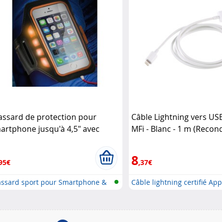
assard de protection pour
Câble Lightning vers USB 
artphone jusqu'à 4,5" avec
MFi - Blanc - 1 m (Recon
moins LED KSix
Callstel
8
95€
,37€
assard sport pour Smartphone &
Câble lightning certifié App