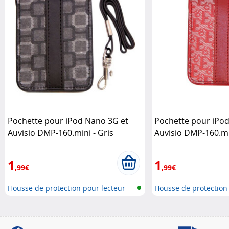
Pochette pour iPod Nano 3G et
Pochette pour iPo
Auvisio DMP-160.mini - Gris
Auvisio DMP-160.mi
Hipstreet
Hipstreet
1
1
,99€
,99€
Housse de protection pour lecteur
Housse de protection 
M..
M..