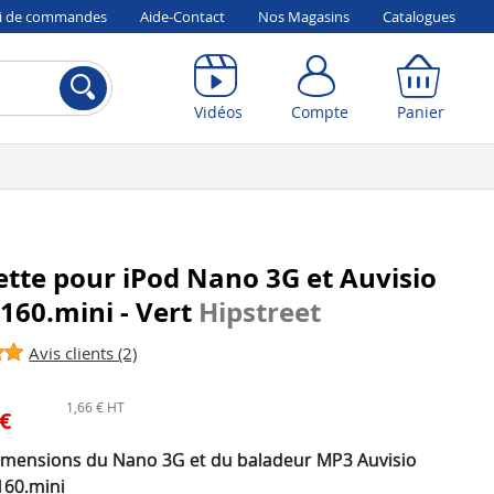
vi de commandes
Aide-Contact
Nos Magasins
Catalogues
Compte
Panier
Vidéos
Compte
Panier
tte pour iPod Nano 3G et Auvisio
160.mini - Vert
Hipstreet
Avis clients (2)
1,66 € HT
 €
imensions du Nano 3G et du baladeur MP3 Auvisio
60.mini