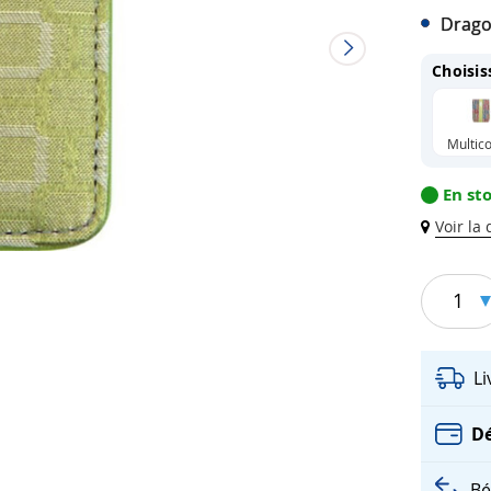
Drago
Choisis
Multico
En st
Voir la
1
L
Dé
Bé