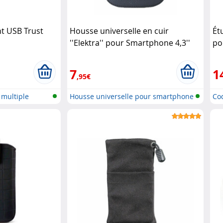
t USB Trust
Housse universelle en cuir
Ét
''Elektra'' pour Smartphone 4,3''
po
KSix
7
1
,95€
multiple
Housse universelle pour smartphone
Coq