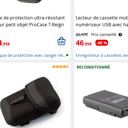
ui de protection ultra-résistant
Lecteur de cassette mob
ur petit objet ProCase T-Reign
numériseur USB avec ha
parleur, prise casque et
89,90€
Prix conseillé
microphone Auvisio
4
46
-48 %
,95€
,95€
ue de protection avec sangle rét..
Enregistreur à cassettes av
numér..
RECONDITIONNÉ