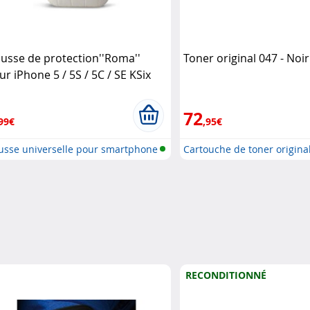
usse de protection''Roma''
Toner original 047 - Noi
ur iPhone 5 / 5S / 5C / SE KSix
72
99€
,95€
usse universelle pour smartphone
Cartouche de toner original
RECONDITIONNÉ