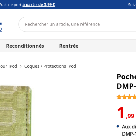
Frais de port
à partir de 3,99 €
Sui
Reconditionnés
Rentrée
pour iPod
Coques / Protections iPod
Poche
DMP-
1
,99
Aux d
DMP-1