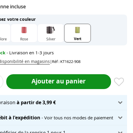
nne incluse
sez votre couleur
Vert
lore
Rose
Silver
ock
- Livraison en 1-3 jours
 disponibilité en magasins
|
Réf : KT1622-908
Ajouter au panier
ivraison
à partir de 3,99 €
bit à l'expédition
- Voir tous nos modes de paiement
néficier de la reprise 1 pour 1