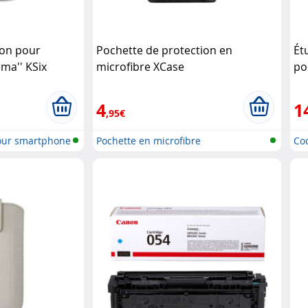
ion pour
Pochette de protection en
Ét
ma'' KSix
microfibre XCase
po
4
1
,95€
pour smartphone
Pochette en microfibre
Coq