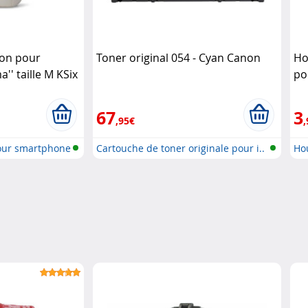
ion pour
Toner original 054 - Cyan Canon
Ho
' taille M KSix
po
67
3
,95€
,
pour smartphone
Cartouche de toner originale pour i..
Ho