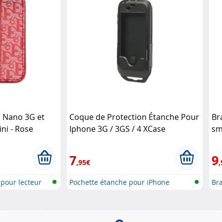
d Nano 3G et
Coque de Protection Étanche Pour
Br
ni - Rose
Iphone 3G / 3GS / 4 XCase
sm
té
7
9
,95€
,
pour lecteur
Pochette étanche pour iPhone
Br
iP..