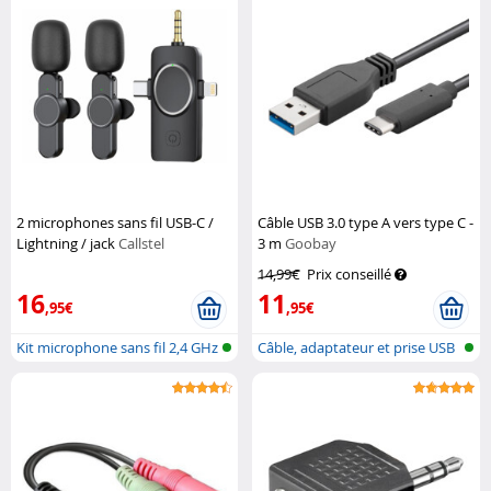
2 microphones sans fil USB-C /
Câble USB 3.0 type A vers type C -
Lightning / jack
Callstel
3 m
Goobay
14,99€
Prix conseillé
16
11
,95€
,95€
Kit microphone sans fil 2,4 GHz
Câble, adaptateur et prise USB
ave...
type...