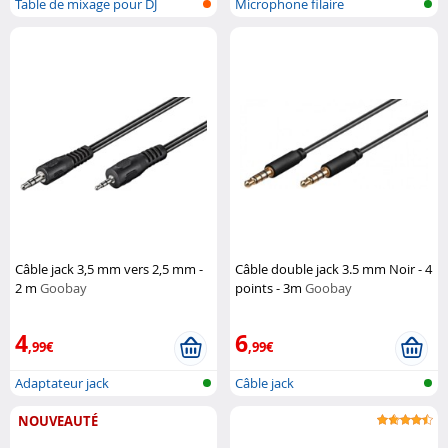
Table de mixage pour DJ
Microphone filaire
Câble jack 3,5 mm vers 2,5 mm -
Câble double jack 3.5 mm Noir - 4
2 m
Goobay
points - 3m
Goobay
4
6
,99€
,99€
Adaptateur jack
Câble jack
NOUVEAUTÉ