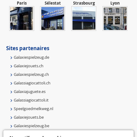
Paris
Sélestat
Strasbourg
Lyon
Sites partenaires
Galaxiespielzeug.de
Galaxiejouets.ch
Galaxiespielzeug.ch
Galassiagiocattoli.ch
Galaxiajuguete.es
Galassiagiocattoli.it
Speelgoedmelkweg.nl
Galaxiejouets.be
Galaxiespielzeug.be
Speelgoedmelkweg.be