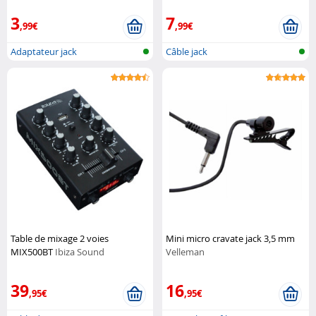
3
7
,99€
,99€
Adaptateur jack
Câble jack
Table de mixage 2 voies
Mini micro cravate jack 3,5 mm
MIX500BT
Ibiza Sound
Velleman
39
16
,95€
,95€