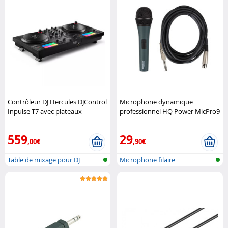
Contrôleur DJ Hercules DJControl
Microphone dynamique
Inpulse T7 avec plateaux
professionnel HQ Power MicPro9
motorisés
Hercules
HQ Power
559
29
,00€
,90€
Table de mixage pour DJ
Microphone filaire