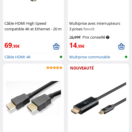
Câble HDMI High Speed
Multiprise avec interrupteurs
compatible 4K et Ethernet - 20 m
3 prises
Revolt
DeLock
26,99€
Prix conseillé
69
14
,95€
,95€
Câble HDMI 4K
Multiprise commutable
individuellem...
NOUVEAUTÉ