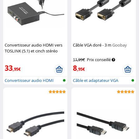
Convertisseur audio HDMI vers
Câble VGA doré - 3 m
Goobay
TOSLINK (5.1) et cinch stéréo
(2.0)
Auvisio
11,99€
Prix conseillé
33
8
,95€
,95€
Convertisseur audio HDMI
Câble et adaptateur VGA
vers optiq...