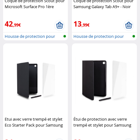
Coque de protection Scout pour
Coque de protection Scout pour
Microsoft Surface Pro 1ère
Samsung Galaxy Tab A9+ - Noir
Génération - Noir
Urban Armor
Urban Armor Gear
Gear
42
13
,99€
,99€
Housse de protection pour
Housse de protection pour
tablette
tablette
Etui avec verre trempé et stylet
Étui de protection avec verre
Eco Starter Pack pour Samsung
trempé et stylet pour Samsung
Galaxy Tab A11+
URBAN Factory
Galaxy Tab A9+
URBAN Factory