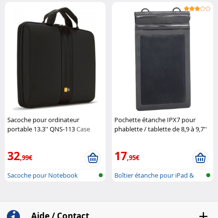
tablette
Sacoche pour ordinateur
Pochette étanche IPX7 pour
portable 13.3'' QNS-113
Case
phablette / tablette de 8,9 à 9,7''
Logic
XCase
32
17
,99€
,95€
Sacoche pour Notebook
Boîtier étanche pour iPad &
tablett...
Aide / Contact