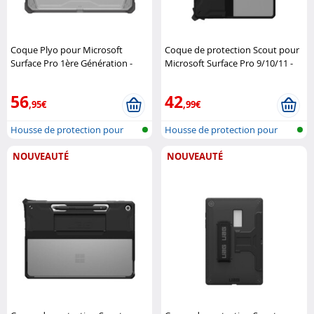
Coque Plyo pour Microsoft
Coque de protection Scout pour
Surface Pro 1ère Génération -
Microsoft Surface Pro 9/10/11 -
Gris transparent
Urban Armor
Noir
Urban Armor Gear
Gear
56
42
,95€
,99€
Housse de protection pour
Housse de protection pour
tablette
tablette
NOUVEAUTÉ
NOUVEAUTÉ