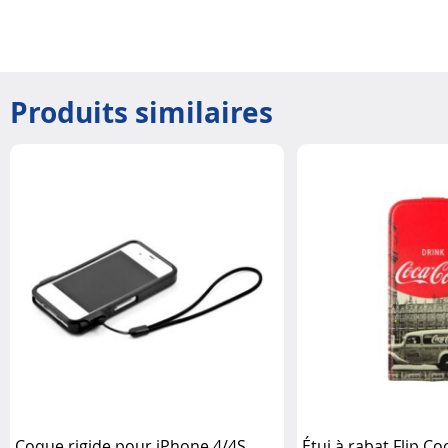
Produits similaires
Coque rigide pour iPhone 4/4S
Étui à rabat Flip C