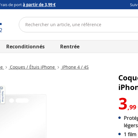
Frais de port
à partir de 3,99 €
Sui
Reconditionnés
Rentrée
ne
Coques / Étuis iPhone
iPhone 4 / 4S
Coque
iPho
3
,99
Proté
légers
1 film