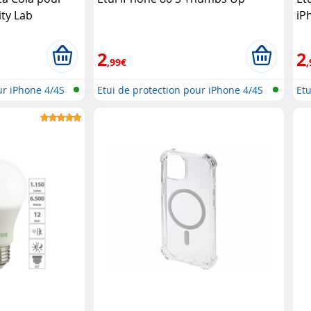
ity Lab
iP
2
2
,99€
,
ur iPhone 4/4S
Etui de protection pour iPhone 4/4S
Etu