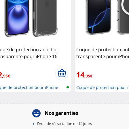
que de protection antichoc
Coque de protection an
ansparente pour iPhone 16
transparente pour iPho
ashi
compatible MagSafe Aka
2
14
,95€
,95€
que de protection pour iPhone
Coque de protection pour 
..
16,..
Nos garanties
Droit de rétractation de 14 jours