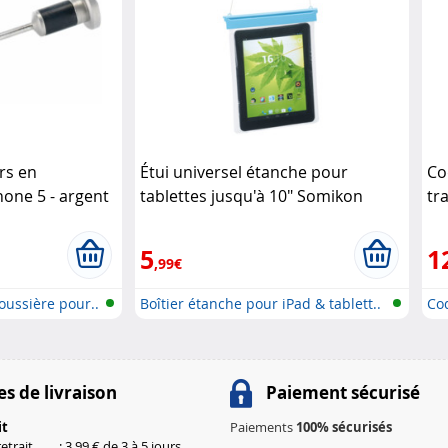
rs en
Étui universel étanche pour
Co
one 5 - argent
tablettes jusqu'à 10" Somikon
tr
Ak
5
1
,99€
oussière pour..
Boîtier étanche pour iPad & tablett..
Co
16,
s de livraison
Paiement sécurisé
it
Paiements
100% sécurisés
etrait
: 3,99 € de 3 à 5 jours