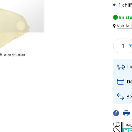
1 chif
En st
Voir la
1
L
Dé
Bé