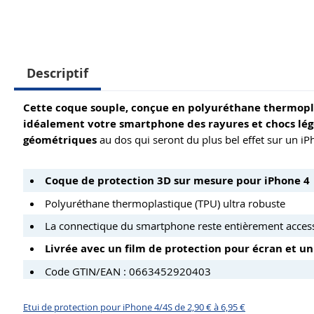
Descriptif
Cette coque souple, conçue en polyuréthane thermopla
idéalement votre smartphone des rayures et chocs lég
géométriques
au dos qui seront du plus bel effet sur un iP
Coque de protection 3D sur mesure pour iPhone 4
Polyuréthane thermoplastique (TPU) ultra robuste
La connectique du smartphone reste entièrement acces
Livrée avec un film de protection pour écran et un
Code GTIN/EAN : 0663452920403
Etui de protection pour iPhone 4/4S de 2,90 € à 6,95 €