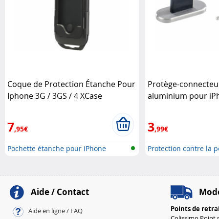
Coque de Protection Étanche Pour
Protège-connecteu
Iphone 3G / 3GS / 4 XCase
aluminium pour iPh
Pearl
7
3
,95€
,99€
Pochette étanche pour iPhone
Protection contre la p
Aide / Contact
Mode
Points de retra
Aide en ligne / FAQ
Colissimo Point r