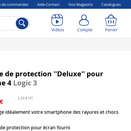
vi de commandes
Aide-Contact
Nos Magasins
Catalogues
Compte
Panier
Vidéos
Compte
Panier
 de protection ''Deluxe'' pour
ne 4
Logic 3
3,33 € HT
 €
ge idéalement votre smartphone des rayures et chocs
 de protection pour écran fourni