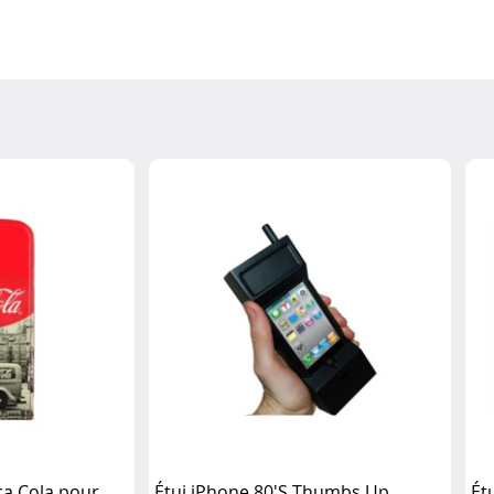
oca Cola pour
Étui iPhone 80'S Thumbs Up
Ét