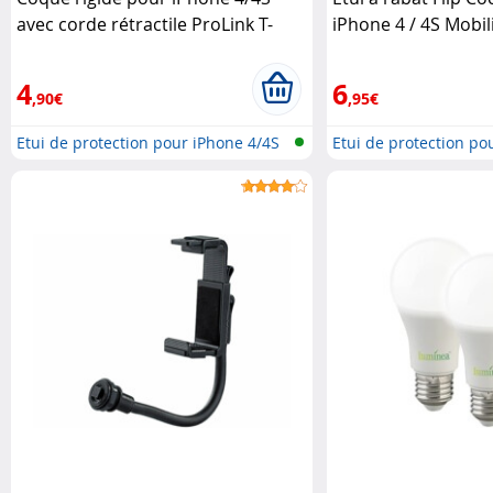
avec corde rétractile ProLink T-
iPhone 4 / 4S Mobil
Reign
4
6
,90€
,95€
Etui de protection pour iPhone 4/4S
Etui de protection po