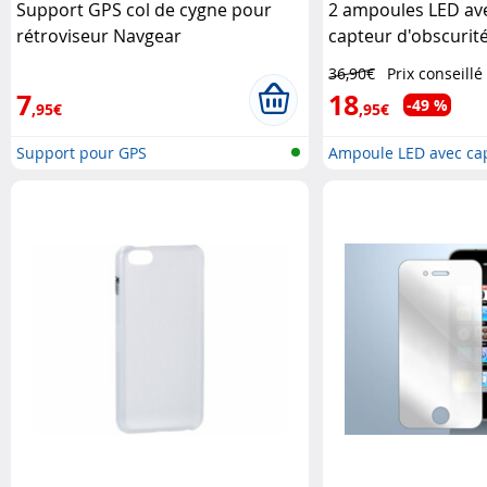
Support GPS col de cygne pour
2 ampoules LED ave
rétroviseur Navgear
capteur d'obscurité
- blanc du jour Lu
36,90€
Prix conseillé
7
18
-49 %
,95€
,95€
Support pour GPS
Ampoule LED avec ca
crépuscula..