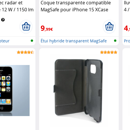
c radar et
Coque transparente compatible
Il
 12 W / 1150 lm
MagSafe pour iPhone 15 XCase
4 
minea
9
4
,99€
,
pteur
Étui hybride transparent MagSafe
Pro
po..