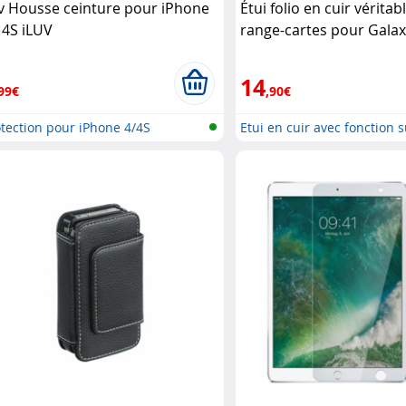
uv Housse ceinture pour iPhone
Étui folio en cuir véritab
/ 4S iLUV
range-cartes pour Galax
Carlo Milano
14
99€
,90€
tection pour iPhone 4/4S
Etui en cuir avec fonction s