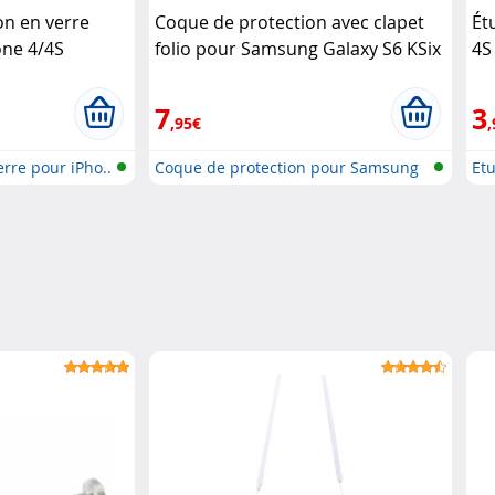
on en verre
Coque de protection avec clapet
Ét
one 4/4S
folio pour Samsung Galaxy S6 KSix
4S
7
3
,95€
,
erre pour iPho..
Coque de protection pour Samsung
Etu
Ga..