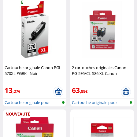
É
Cartouche originale Canon PGI-
2 cartouches originales Canon
570XL PGBK - Noir
PG-595/CL-586 XL Canon
(Reconditionné) Canon
13
63
,27€
,99€
Cartouche originale pour
Cartouche originale pour
imprimante..
imprimante..
NOUVEAUTÉ