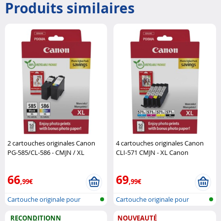
Produits similaires
2 cartouches originales Canon
4 cartouches originales Canon
PG-585/CL-586 - CMJN / XL
CLI-571 CMJN - XL Canon
Canon
66
69
,99€
,99€
Cartouche originale pour
Cartouche originale pour
imprimante..
imprimante..
RECONDITIONN
NOUVEAUTÉ