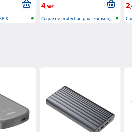
4
2
,90€
,
USB &
Coque de protection pour Samsung
Co
Ga..
Ga.