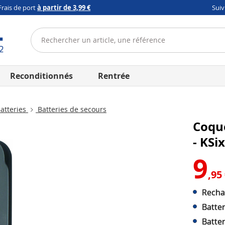
Frais de port
à partir de 3,99 €
Sui
Reconditionnés
Rentrée
atteries
Batteries de secours
Coqu
- KSi
9
,95
Recha
Batte
Batter