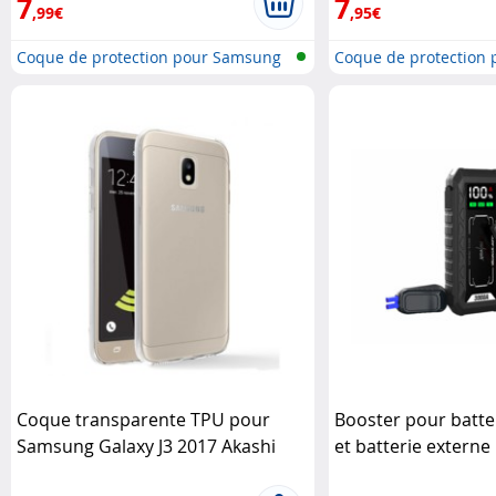
7
7
,99€
,95€
Coque de protection pour Samsung
Coque de protection
Ga..
Ga..
Coque transparente TPU pour
Booster pour batter
Samsung Galaxy J3 2017 Akashi
et batterie externe
PB-815.kfz Revolt