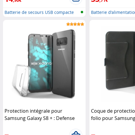
,90€
,71€
Batterie de secours USB compacte
Batterie d'alimentati
Protection intégrale pour
Coque de protectio
Samsung Galaxy S8 + : Defense
folio pour Samsung
360° X-Doria