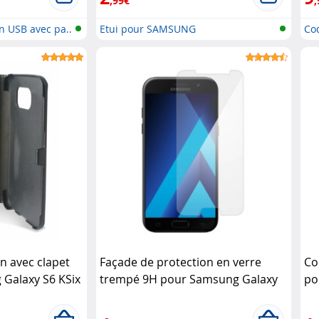
,99€
,
on USB avec pa..
Etui pour SAMSUNG
Co
Ga.
n avec clapet
Façade de protection en verre
Co
 Galaxy S6 KSix
trempé 9H pour Samsung Galaxy
po
A5 (2017) (x2) Akashi
Tr