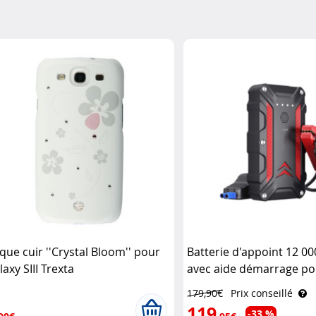
que cuir ''Crystal Bloom'' pour
Batterie d'appoint 12 0
axy SIII Trexta
avec aide démarrage po
PB-130.kfz Revolt
179,90€
Prix conseillé
119
-33 %