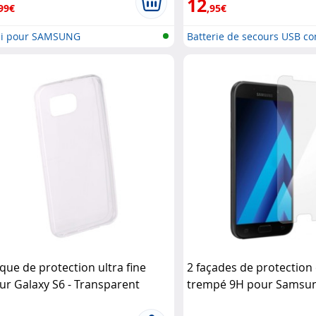
12
99€
,95€
ui pour SAMSUNG
Batterie de secours USB c
que de protection ultra fine
2 façades de protection
ur Galaxy S6 - Transparent
trempé 9H pour Samsun
ase
A3 (2017) Akashi