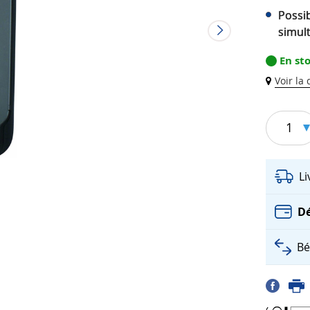
Possib
simul
En st
Voir la
1
L
Dé
Bé