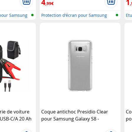
4
1
,99€
,
 pour Samsung
Protection d'écran pour Samsung
Et
Gal..
ie de voiture
Coque antichoc Presidio Clear
Co
 USB-C/A 20 Ah
pour Samsung Galaxy S8 -
po
Transparent Speck Product Design
XC