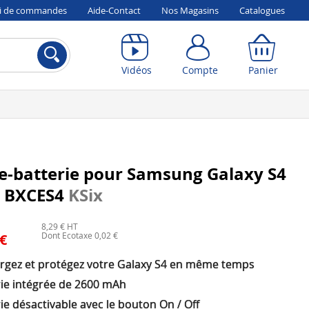
vi de commandes
Aide-Contact
Nos Magasins
Catalogues
Compte
Panier
Vidéos
Compte
Panier
e-batterie pour Samsung Galaxy S4
x BXCES4
KSix
8,29 € HT
Dont Ecotaxe 0,02 €
 €
rgez et protégez votre Galaxy S4 en même temps
rie intégrée de 2600 mAh
ie désactivable avec le bouton On / Off