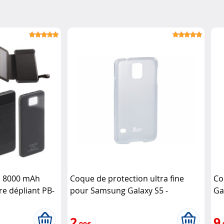
s 8000 mAh
Coque de protection ultra fine
Co
re dépliant PB-
pour Samsung Galaxy S5 -
Gal
Transparent XCase
2
9