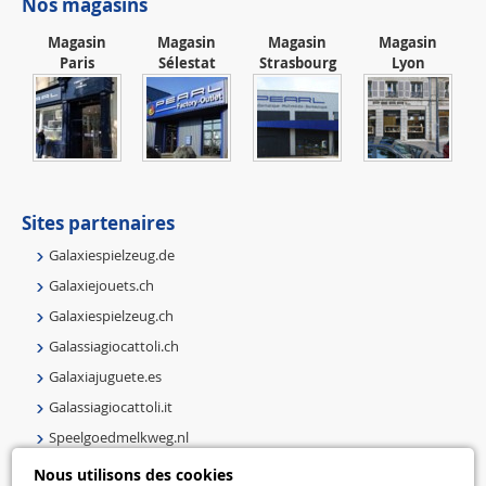
Nos magasins
Magasin
Magasin
Magasin
Magasin
Paris
Sélestat
Strasbourg
Lyon
Sites partenaires
Galaxiespielzeug.de
Galaxiejouets.ch
Galaxiespielzeug.ch
Galassiagiocattoli.ch
Galaxiajuguete.es
Galassiagiocattoli.it
Speelgoedmelkweg.nl
Galaxiejouets.be
Nous utilisons des cookies