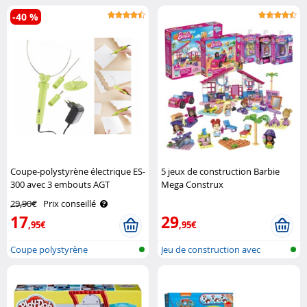
-40 %
Coupe-polystyrène électrique ES-
5 jeux de construction Barbie
300 avec 3 embouts AGT
Mega Construx
29,90€
Prix conseillé
17
29
,95€
,95€
Coupe polystyrène
Jeu de construction avec
briques Ba..