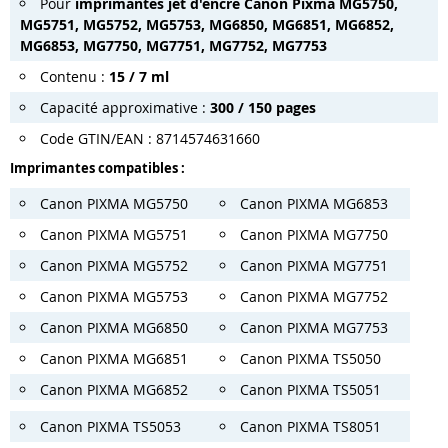
Pour
imprimantes jet d'encre Canon Pixma MG5750,
MG5751, MG5752, MG5753, MG6850, MG6851, MG6852,
MG6853, MG7750, MG7751, MG7752, MG7753
Contenu :
15 / 7 ml
Capacité approximative :
300 / 150 pages
Code GTIN/EAN : 8714574631660
Imprimantes compatibles :
Canon PIXMA MG5750
Canon PIXMA MG6853
Canon PIXMA MG5751
Canon PIXMA MG7750
Canon PIXMA MG5752
Canon PIXMA MG7751
Canon PIXMA MG5753
Canon PIXMA MG7752
Canon PIXMA MG6850
Canon PIXMA MG7753
Canon PIXMA MG6851
Canon PIXMA TS5050
Canon PIXMA MG6852
Canon PIXMA TS5051
Canon PIXMA TS5053
Canon PIXMA TS8051