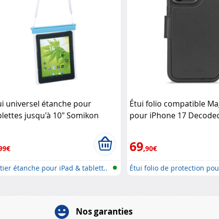
ui universel étanche pour
Étui folio compatible M
blettes jusqu'à 10" Somikon
pour iPhone 17 Decode
69
99€
,90€
tier étanche pour iPad & tablett..
Étui folio de protection pou
Nos garanties