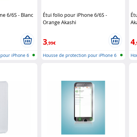
ne 6/6S - Blanc
Étui folio pour iPhone 6/6S -
Ét
Orange Akashi
Ak
3
4
,99€
,
 pour iPhone 6
Housse de protection pour iPhone 6
Hou
..
..