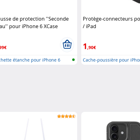
usse de protection ''Seconde
Protège-connecteurs p
au'' pour iPhone 6 XCase
/ iPad
1
99€
,90€
chette étanche pour iPhone 6
Cache-poussière pour iPho