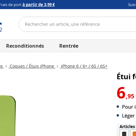
Frais de port
à partir de 3,99 €
Sui
Reconditionnés
Rentrée
ne
Coques / Étuis iPhone
iPhone 6 / 6+ / 6S / 6S+
Étui 
6
,95
Pour 
Léger 
Articles