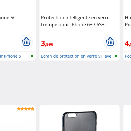
hone 5C -
Protection intelligente en verre
Ho
trempé pour iPhone 6+ / 6S+ -
Pe
transparent Somikon
3
4
,99€
,
ur iPhone 5
Ecran de protection en verre 9H ave..
Po