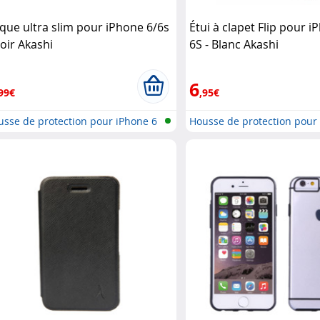
que ultra slim pour iPhone 6/6s
Étui à clapet Flip pour i
Noir Akashi
6S - Blanc Akashi
6
99€
,95€
sse de protection pour iPhone 6
Housse de protection pour
..