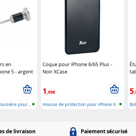
rs en
Coque pour iPhone 6/6S Plus -
Ét
one 5 - argent
Noir XCase
ta
1
5
,99€
,
oussière pour..
Housse de protection pour iPhone 6
Boî
..
s de livraison
Paiement sécurisé