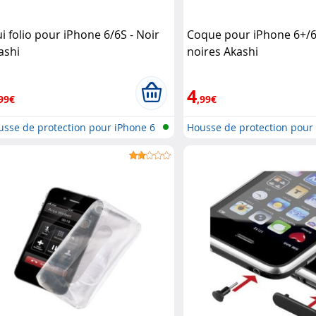
ui folio pour iPhone 6/6S - Noir
Coque pour iPhone 6+/
ashi
noires Akashi
4
99€
,99€
sse de protection pour iPhone 6
Housse de protection pour
..