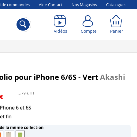
vi de commandes
Aide-Contact
Nos Magasins
Catalogues
Compte
Panier
Vidéos
Compte
Panier
folio pour iPhone 6/6S - Vert
Akashi
5,79 € HT
 €
iPhone 6 et 6S
et fin
 de la même collection