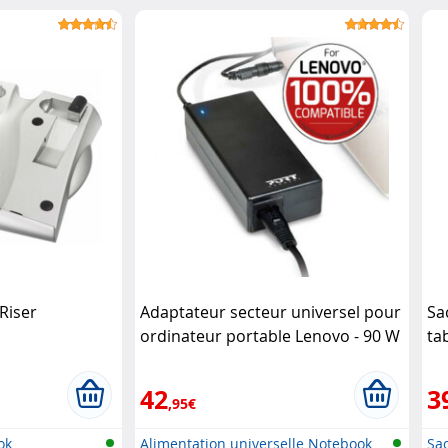
Riser
Adaptateur secteur universel pour
Sa
ordinateur portable Lenovo - 90 W
ta
PORT Connect
- 
42
3
,95€
ok
Alimentation universelle Notebook
Sa