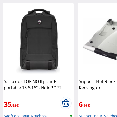
Sac à dos TORINO II pour PC
Support Notebook 
portable 15,6-16" - Noir PORT
Kensington
Designs
35
6
,95€
,95€
Sac à dos pour Notebook
Support pour Notebo