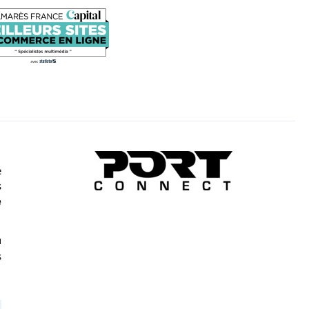
e
s
e
u
s