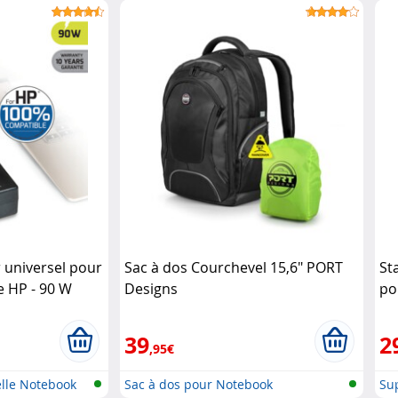
 universel pour
Sac à dos Courchevel 15,6" PORT
St
e HP - 90 W
Designs
po
Ke
39
2
,95€
elle Notebook
Sac à dos pour Notebook
Su