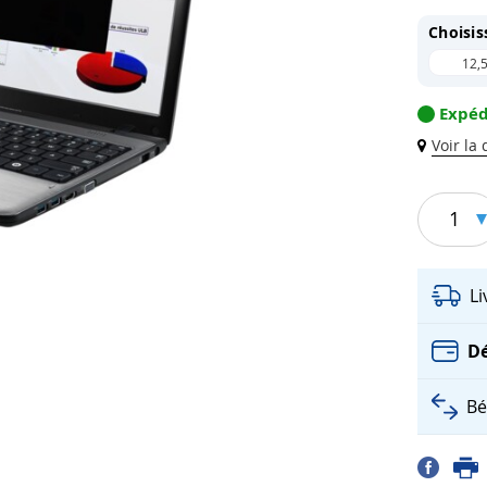
Choisis
12,5
Expéd
Voir la
1
L
Dé
Bé