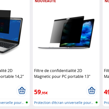
NOUVEAUTÉ
N
alité 2D
Filtre de confidentialité 2D
Fil
ortable 14,2"
Magnetic pour PC portable 13"
Ma
PORT Designs
PO
59
4
,95€
verselle pour..
Protection d'écran universelle pour..
Pro