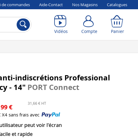
vi de commandes
Aide-Contact
Nos Magasins
Catalogues
Compte
Panier
Vidéos
Compte
Panier
anti-indiscrétions Professional
cy - 14"
PORT Connect
31,66 € HT
,99 €
€
X4 sans frais avec
'utilisateur peut voir l'écran
acile et rapide