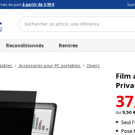
Frais de port
à partir de 3,99 €
Sui
Reconditionnés
Rentrée
rtables
Accessoires pour PC portables
Divers
Film 
Priva
37
ou
9,50 
Seul l
Pose f