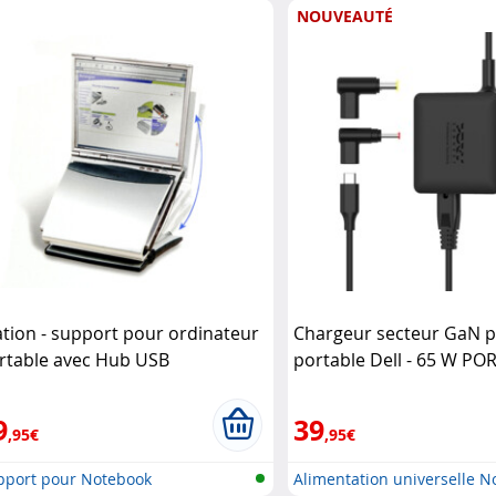
NOUVEAUTÉ
ation - support pour ordinateur
Chargeur secteur GaN 
rtable avec Hub USB
portable Dell - 65 W PO
nsington
9
39
,95€
,95€
pport pour Notebook
Alimentation universelle 