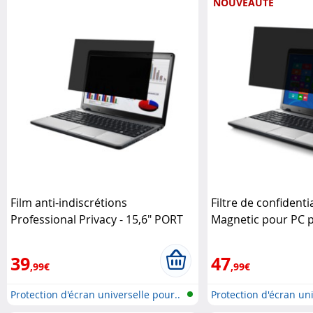
NOUVEAUTÉ
Film anti-indiscrétions
Filtre de confidenti
Professional Privacy - 15,6" PORT
Magnetic pour PC p
Connect
PORT Designs
39
47
,99€
,99€
Protection d'écran universelle pour..
Protection d'écran uni