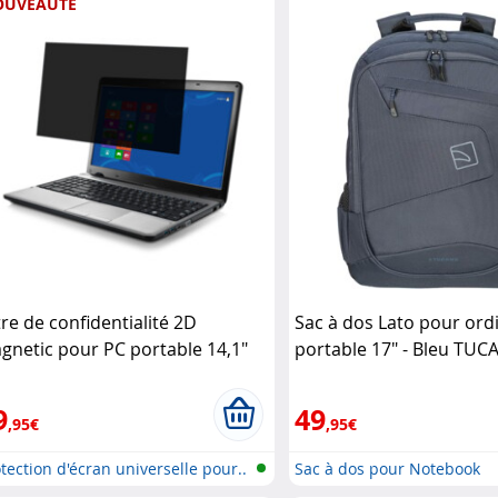
OUVEAUTÉ
tre de confidentialité 2D
Sac à dos Lato pour ord
gnetic pour PC portable 14,1"
portable 17" - Bleu TU
RT Designs
9
49
,95€
,95€
tection d'écran universelle pour..
Sac à dos pour Notebook