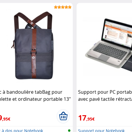
c à bandoulière tabBag pour
Support pour PC portab
blette et ordinateur portable 13"
avec pavé tactile rétrac
Héritage Urban Tool
Logitech
9
17
,95€
,95€
c à dos pour Notebook
Support pour Notebook