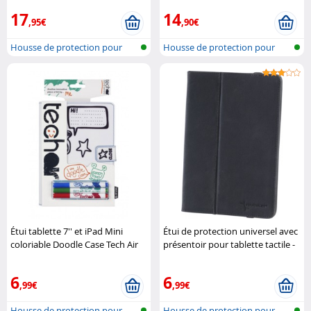
17
14
,95€
,90€
Housse de protection pour
Housse de protection pour
tablette
tablette
Étui tablette 7'' et iPad Mini
Étui de protection universel avec
coloriable Doodle Case Tech Air
présentoir pour tablette tactile -
7'' Touchlet
6
6
,99€
,99€
Housse de protection pour
Housse de protection pour