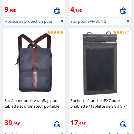
9
4
,95€
,95€
Housse de protection pour
Etui pour SAMSUNG
tablette
Sac à bandoulière tabBag pour
Pochette étanche IPX7 pour
tablette et ordinateur portable
phablette / tablette de 8,9 à 9,7''
13" - Héritage Urban Tool
XCase
39
17
,95€
,95€