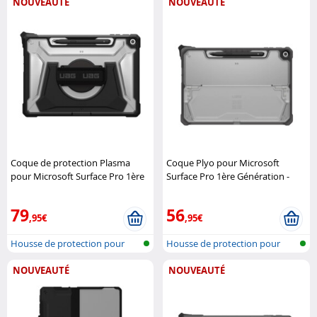
NOUVEAUTÉ
NOUVEAUTÉ
Coque de protection Plasma
Coque Plyo pour Microsoft
pour Microsoft Surface Pro 1ère
Surface Pro 1ère Génération -
Génération - Noir Urban Armor
Gris transparent Urban Armor
Gear
Gear
79
56
,95€
,95€
Housse de protection pour
Housse de protection pour
tablette
tablette
NOUVEAUTÉ
NOUVEAUTÉ