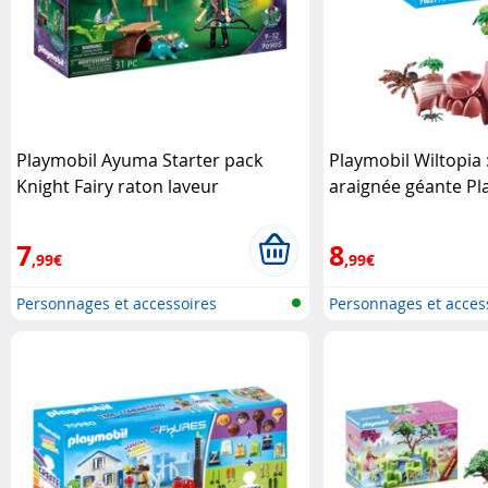
Playmobil Ayuma Starter pack
Playmobil Wiltopia 
Knight Fairy raton laveur
araignée géante Pl
Playmobil
7
8
,99€
,99€
Personnages et accessoires
Personnages et acces
Playmobi..
Playmobi..