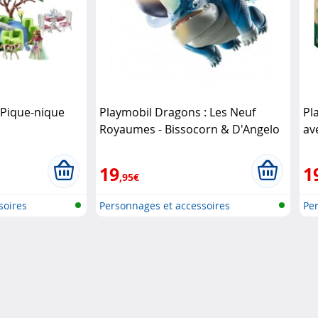
 Pique-nique
Playmobil Dragons : Les Neuf
Pl
Royaumes - Bissocorn & D'Angelo
av
Playmobil
19
1
,95€
soires
Personnages et accessoires
Per
Playmobi..
Pla