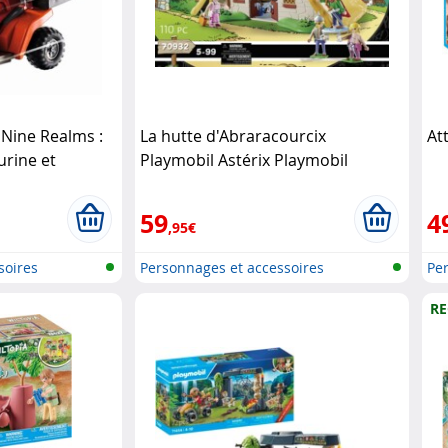
Nine Realms :
La hutte d'Abraracourcix
At
urine et
Playmobil Astérix Playmobil
bil
59
4
,95€
soires
Personnages et accessoires
Per
Playmobi..
Pla
RE