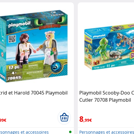
trid et Harold 70045 Playmobil
Playmobil Scooby-Doo C
Cutler 70708 Playmobil
8
99€
,99€
sonnages et accessoires
Personnages et accessoire