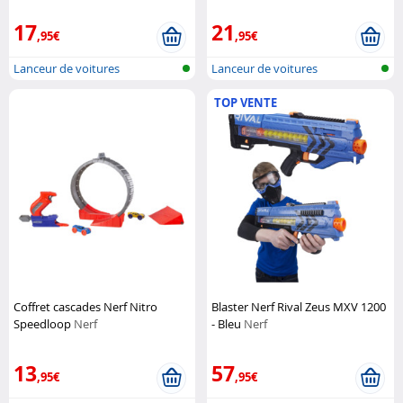
17
21
,95€
,95€
Lanceur de voitures
Lanceur de voitures
TOP VENTE
Coffret cascades Nerf Nitro
Blaster Nerf Rival Zeus MXV 1200
Speedloop
Nerf
- Bleu
Nerf
13
57
,95€
,95€