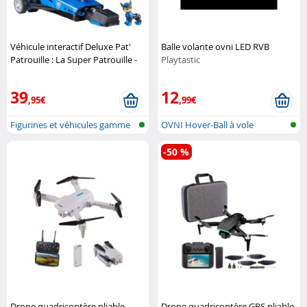
Véhicule interactif Deluxe Pat'
Balle volante ovni LED RVB
Patrouille : La Super Patrouille -
Playtastic
Chase
Spin Master
39
12
,95€
,99€
Figurines et véhicules gamme
OVNI Hover-Ball à vole
Paw Pa...
autonome
-50 %
Drone quadricoptère pliable
Drone quadricoptère GPS pliable