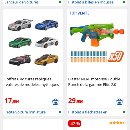
Lanceur de voitures
Pistolet à billes en mousse
TOP VENTE
Coffret 6 voitures répliques
Blaster NERF motorisé Double
réalistes de modèles mythiques
Punch de la gamme Elite 2.0
Hot Wheels
Hasbro
17
29
,95€
,95€
Petite voiture miniature
Pistolet à fléchettes en
mousse
-47 %