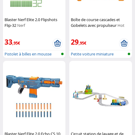
Blaster Nerf Elite 2.0 Flipshots
Boîte de course cascades et
Flip-32
Nerf
Gobelets avec propulseur
Hot
Wheels
33
29
,95€
,95€
Pistolet à billes en mousse
Petite voiture miniature
Blaster Nerf Elite 2.0 Echo CS 10
Circuit station de lavage et de