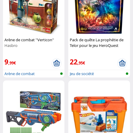
Arène de combat ''Verticon''
Pack de quête La prophétie de
Hasbro
Telor pour le jeu HeroQuest
Hasbro
9
22
,99€
,95€
Arène de combat
Jeu de société