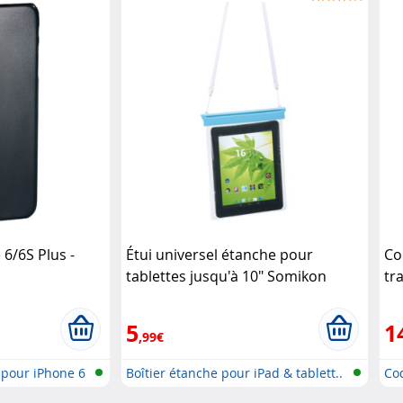
6/6S Plus -
Étui universel étanche pour
Co
tablettes jusqu'à 10" Somikon
tr
co
5
1
,99€
 pour iPhone 6
Boîtier étanche pour iPad & tablett..
Co
16,