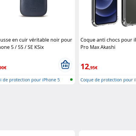
usse en cuir véritable noir pour
Coque anti chocs pour 
hone 5 / 5S / SE KSix
Pro Max Akashi
12
90€
,95€
i de protection pour iPhone 5
Coque de protection pour 
12,..