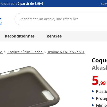
Frais de port
à partir de 3,99 €
Sui
Reconditionnés
Rentrée
ne
Coques / Étuis iPhone
iPhone 6 / 6+ / 6S / 6S+
Coque
Akas
5
,99
Plasti
Protèg
Film p