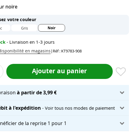
ur noire
sez votre couleur
Noir
nc
Gris
ock
- Livraison en 1-3 jours
 disponibilité en magasins
|
Réf : KT9783-908
Ajouter au panier
ivraison
à partir de 3,99 €
bit à l'expédition
- Voir tous nos modes de paiement
néficier de la reprise 1 pour 1