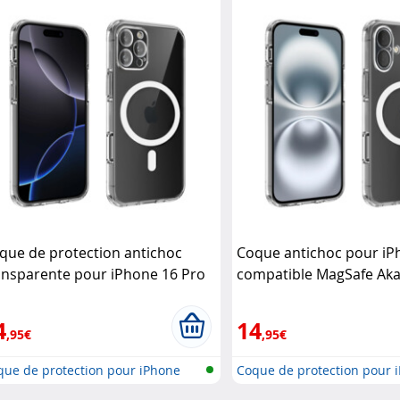
que de protection antichoc
Coque antichoc pour iP
ansparente pour iPhone 16 Pro
compatible MagSafe Aka
mpatible MagSafe Akashi
4
14
,95€
,95€
que de protection pour iPhone
Coque de protection pour 
..
17,..