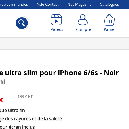
vi de commandes
Aide-Contact
Nos Magasins
Catalogues
Compte
Panier
Vidéos
Compte
Panier
 ultra slim pour iPhone 6/6s - Noir
hi
4,99 € HT
 €
que ultra fin
e des rayures et de la saleté
our écran inclus