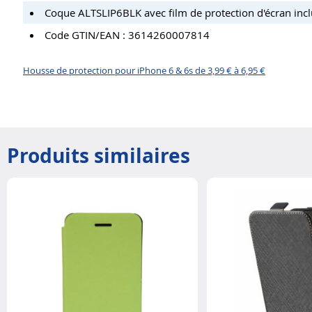
Coque ALTSLIP6BLK avec film de protection d'écran incl
Code GTIN/EAN : 3614260007814
Housse de protection pour iPhone 6 & 6s de 3,99 € à 6,95 €
Produits similaires