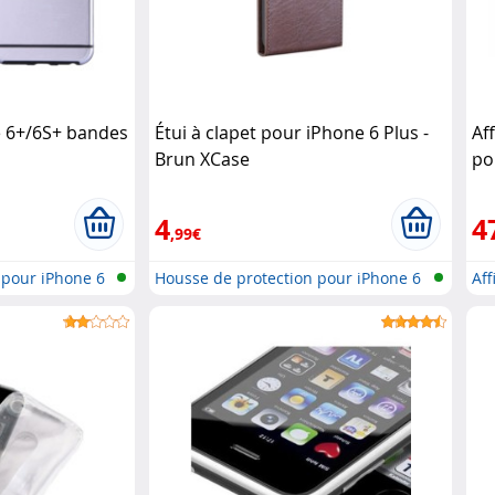
 6+/6S+ bandes
Étui à clapet pour iPhone 6 Plus -
Af
Brun XCase
po
4
4
,99€
 pour iPhone 6
Housse de protection pour iPhone 6
Aff
..