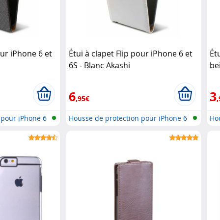
our iPhone 6 et
Étui à clapet Flip pour iPhone 6 et
Ét
6S - Blanc Akashi
be
6
3
,95€
,
 pour iPhone 6
Housse de protection pour iPhone 6
Hou
..
..