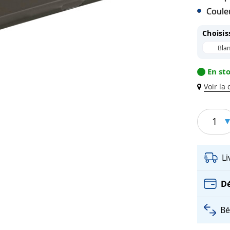
Coule
Choisis
Bla
En st
Voir la
1
L
Dé
Bé