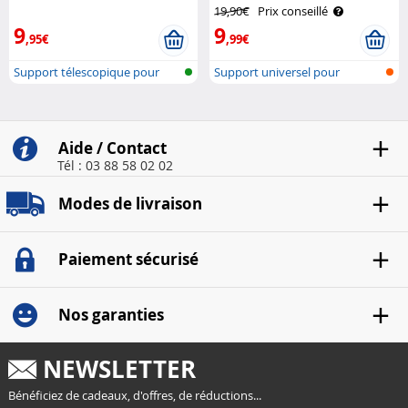
fixation One Touch Callstel
extensible Callstel
19,90€
Prix conseillé
9
9
,95€
,99€
Support télescopique pour
Support universel pour
Smartphon..
téléphone po..
Aide / Contact
Tél : 03 88 58 02 02
Modes de livraison
Paiement sécurisé
Nos garanties
NEWSLETTER
Bénéficiez de cadeaux, d'offres, de réductions...