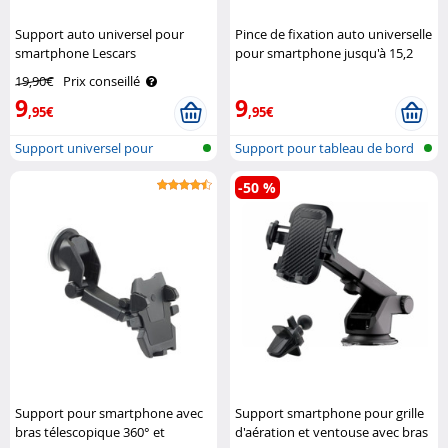
Support auto universel pour
Pince de fixation auto universelle
smartphone Lescars
pour smartphone jusqu'à 15,2
cm (6") Pearl
19,90€
Prix conseillé
9
9
,95€
,95€
Support universel pour
Support pour tableau de bord
véhicule
de voi..
-50 %
Support pour smartphone avec
Support smartphone pour grille
bras télescopique 360° et
d'aération et ventouse avec bras