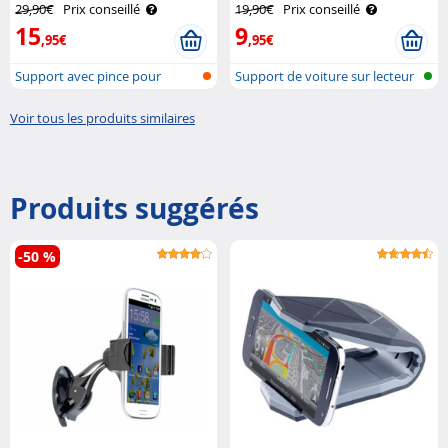
29,90€
Prix conseillé
19,90€
Prix conseillé
15
9
,95€
,95€
Support avec pince pour
Support de voiture sur lecteur
smartphone
CD p..
Voir tous les produits similaires
Produits suggérés
-50 %