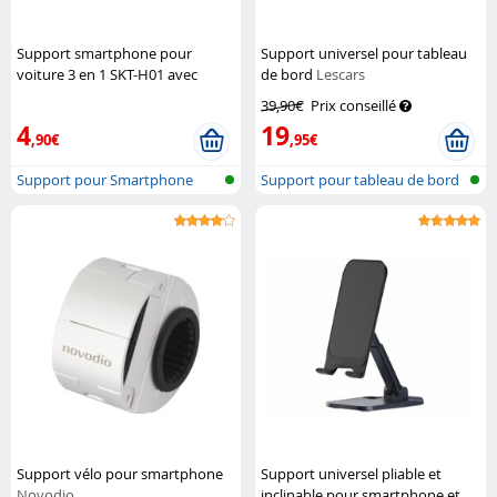
Support smartphone pour
Support universel pour tableau
voiture 3 en 1 SKT-H01 avec
de bord
Lescars
anneau et pince - Rouge
Macway
39,90€
Prix conseillé
4
19
,90€
,95€
Support pour Smartphone
Support pour tableau de bord
de voi...
Support vélo pour smartphone
Support universel pliable et
Novodio
inclinable pour smartphone et