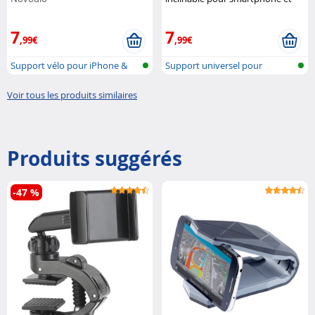
tablette
Pearl
7
7
,99€
,99€
Support vélo pour iPhone &
Support universel pour
Smartpho...
Smartphone e...
Voir tous les produits similaires
Produits suggérés
-47 %