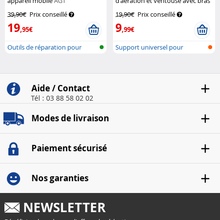
appareil mobile
AGT
d'aération et ventouse avec bras
extensible
Callstel
39,90€
Prix conseillé
19,90€
Prix conseillé
19
9
,95€
,99€
Outils de réparation pour
Support universel pour
Smartphon...
téléphone po...
Aide / Contact
Tél : 03 88 58 02 02
Modes de livraison
Paiement sécurisé
Nos garanties
NEWSLETTER