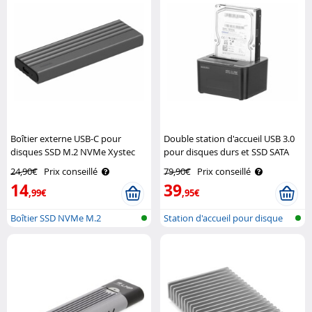
Boîtier externe USB-C pour
Double station d'accueil USB 3.0
disques SSD M.2 NVMe Xystec
pour disques durs et SSD SATA
Xystec
24,90€
Prix conseillé
79,90€
Prix conseillé
14
39
,99€
,95€
Boîtier SSD NVMe M.2
Station d'accueil pour disque
dur a..