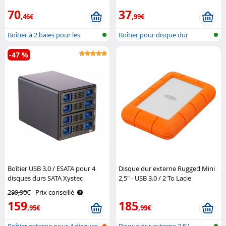
70
37
,46€
,99€
Boîtier à 2 baies pour les
Boîtier pour disque dur
disques ..
-47 %
Boîtier USB 3.0 / ESATA pour 4
Disque dur externe Rugged Mini
disques durs SATA Xystec
2,5" - USB 3.0 / 2 To Lacie
299,90€
Prix conseillé
159
185
,95€
,99€
Boîtier externe pour 4 disques
Disque dur externe 2,5''