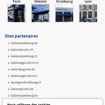
Paris
Sélestat
Strasbourg
Lyon
Sites partenaires
Galaxiespielzeug.de
Galaxiejouets.ch
Galaxiespielzeug.ch
Galassiagiocattoli.ch
Galaxiajuguete.es
Galassiagiocattoli.it
Speelgoedmelkweg.nl
Galaxiejouets.be
Galaxiespielzeug.be
Speelgoedmelkweg.be
Nous utilisons des cookies