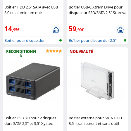
Boîtier HDD 2.5" SATA avec USB
Boîtier USB-C Xtrem Drive pour
3.0 en aluminium noir
disque dur SSD/SATA 2,5" Storeva
"BEHED25USB3" Heden
14
59
,95€
,90€
Boîtier pour disque dur
Boîtier pour disque dur 2,5''
sans ..
RECONDITIONN
NOUVEAUTÉ
É
Boîtier USB 3.0 pour 2 disques
Boitier externe pour SATA HDD
durs SATA 2,5" et 3,5" Xystec
3.5'' transparent et sans outil
DeLock