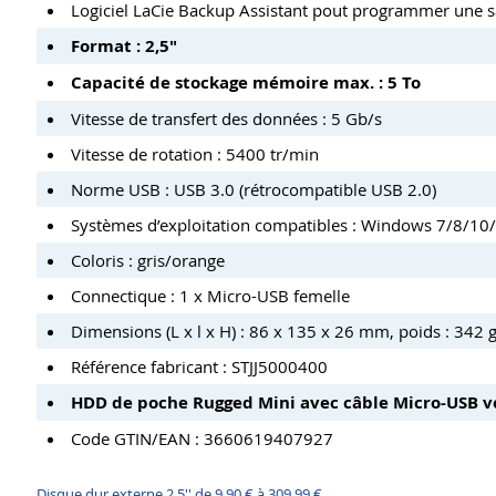
Logiciel LaCie Backup Assistant pout programmer une
Format : 2,5
"
Capacité de stockage mémoire max. : 5 To
Vitesse de transfert des données : 5 Gb/s
Vitesse de rotation : 5400 tr/min
Norme USB : USB 3.0 (rétrocompatible USB 2.0)
Systèmes d’exploitation compatibles : Windows 7/8/1
Coloris : gris/orange
Connectique : 1 x Micro-USB femelle
Dimensions (L x l x H) : 86 x 135 x 26 mm, poids : 342 
Référence fabricant :
STJJ5000400
HDD de poche Rugged Mini avec câble Micro-USB ve
Code GTIN/EAN : 3660619407927
Disque dur externe 2,5'' de 9,90 € à 309,99 €