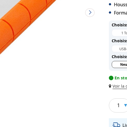
Houss
Format
Choisis
1 T
Choisis
USB
Choisis
Neu
En st
Voir la
1
L