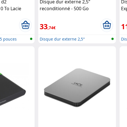
 d2
Disque dur externe 2,5"
Di
10 To Lacie
reconditionné - 500 Go
Ex
(Reconditionné) Verbatim
33
1
,74€
,5 pouces
Disque dur externe 2,5''
Dis