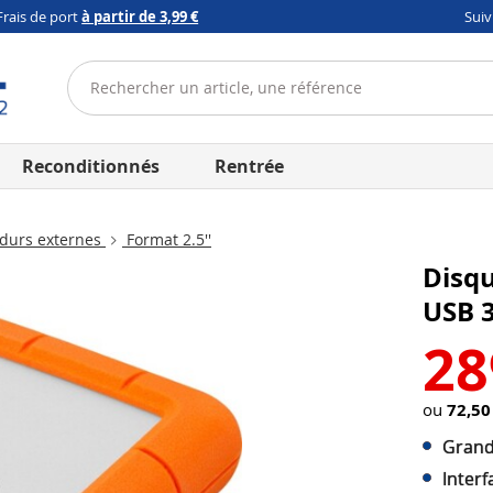
Frais de port
à partir de 3,99 €
Sui
Reconditionnés
Rentrée
durs externes
Format 2.5''
Disqu
USB 3
28
ou
72,50
Grande
Inter