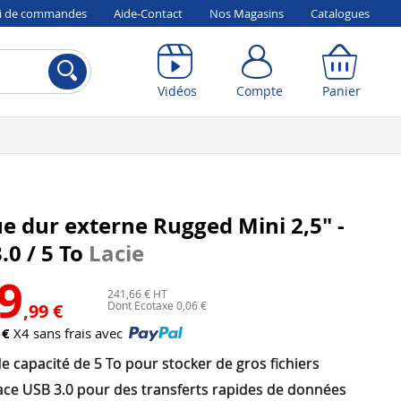
vi de commandes
Aide-Contact
Nos Magasins
Catalogues
Compte
Panier
Vidéos
Compte
Panier
e dur externe Rugged Mini 2,5" -
.0 / 5 To
Lacie
9
241,66 € HT
Dont Ecotaxe 0,06 €
,99 €
 €
X4 sans frais avec
 capacité de 5 To pour stocker de gros fichiers
face USB 3.0 pour des transferts rapides de données