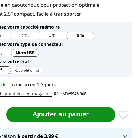
e en caoutchouc pour protection optimale
 2,5" compact, facile à transporter
sez votre capacité mémoire
5 To
o
2 To
4 To
sez votre type de connecteur
Micro-USB
-C
sez votre état
f
Reconditionné
ock
- Livraison en 1-3 jours
 disponibilité en magasins
|
Réf : MW5946-908
Ajouter au panier
ivraison
à partir de 3,99 €