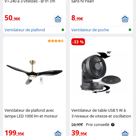
VT-240 à 3 vitesses - Ø 91 cm
sans fil Pearl
(Reconditionné) Sichler
Haushaltsgeräte
50
8
,96€
,99€
Ventilateur de plafond
Ventilateur de poche
-33 %
Ventilateur de plafond avec
Ventilateur de table USB 5 W à
lampe LED 1000 lm et moteur
3 niveaux de vitesse et oscillation
silencieux Sichler
VT-120.T Sichler Haushaltsgeräte
59,90€
Prix conseillé
Haushaltsgeräte
199
39
,95€
,95€