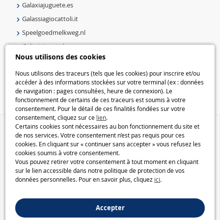
Galaxiajuguete.es
Galassiagiocattoli.it
Speelgoedmelkweg.nl
Galaxiejouets.be
Nous utilisons des cookies
Galaxiespielzeug.be
Nous utilisons des traceurs (tels que les cookies) pour inscrire et/ou
Speelgoedmelkweg.be
accéder à des informations stockées sur votre terminal (ex : données
Macway.com
de navigation : pages consultées, heure de connexion). Le
fonctionnement de certains de ces traceurs est soumis à votre
consentement. Pour le détail de ces finalités fondées sur votre
consentement, cliquez sur ce
lien
.
Certains cookies sont nécessaires au bon fonctionnement du site et
de nos services. Votre consentement n’est pas requis pour ces
cookies. En cliquant sur « continuer sans accepter » vous refusez les
cookies soumis à votre consentement.
Vous pouvez retirer votre consentement à tout moment en cliquant
sur le lien accessible dans notre politique de protection de vos
données personnelles. Pour en savoir plus, cliquez
ici
.
Accepter