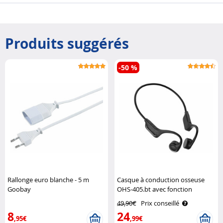
Produits suggérés
-50 %
Rallonge euro blanche - 5 m
Casque à conduction osseuse
Goobay
OHS-405.bt avec fonction
bluetooth 5.4 Auvisio
49,90€
Prix conseillé
8
24
,95€
,99€