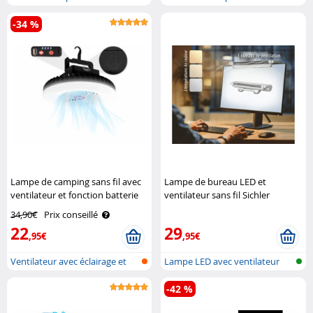
avec ..
-34 %
Lampe de camping sans fil avec
Lampe de bureau LED et
ventilateur et fonction batterie
ventilateur sans fil Sichler
d'appoint Semptec
Haushaltsgeräte
34,90€
Prix conseillé
22
29
,95€
,95€
Ventilateur avec éclairage et
Lampe LED avec ventilateur
fonct..
pour ord..
-42 %