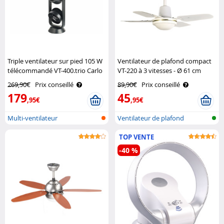
Triple ventilateur sur pied 105 W
Ventilateur de plafond compact
télécommandé VT-400.trio Carlo
VT-220 à 3 vitesses - Ø 61 cm
Milano
Sichler Haushaltsgeräte
269,90€
Prix conseillé
89,90€
Prix conseillé
179
45
,95€
,95€
Multi-ventilateur
Ventilateur de plafond
TOP VENTE
-40 %