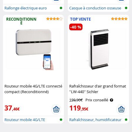
Rallonge électrique euro
Casque à conduction osseuse
étanche..
RECONDITIONN
TOP VENTE
É
-40 %
Routeur mobile 4G/LTE connecté
Rafraîchisseur d'air grand format
compact (Reconditionné)
''LW-440'' Sichler
Simvalley Mobile
199,90€
Prix conseillé
37
119
,46€
,95€
Routeur mobile 4G/LTE
Rafraîchisseur, humidificateur
et p..