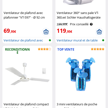
Ventilateur de plafond avec
Ventilateur 360° sans pale VT-
plafonnier "VT-597" - Ø 92 cm
360.wt Sichler Haushaltsgeräte
Sichler Haushaltsgeräte
199,90€
Prix conseillé
69
119
,95€
,95€
Ventilateur de plafond avec
Ventilateur mural et de table
luminai..
sans ..
RECONDITIONN
TOP VENTE
É
Ventilateur de plafond compact
3 mini ventilateurs de poche