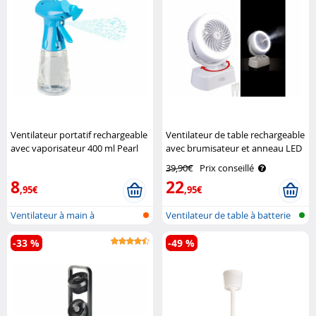
Ventilateur portatif rechargeable
Ventilateur de table rechargeable
avec vaporisateur 400 ml Pearl
avec brumisateur et anneau LED
VT-26.T Sichler Haushaltsgeräte
39,90€
Prix conseillé
8
22
,95€
,95€
Ventilateur à main à
Ventilateur de table à batterie
vaporisation, ..
ave..
-33 %
-49 %