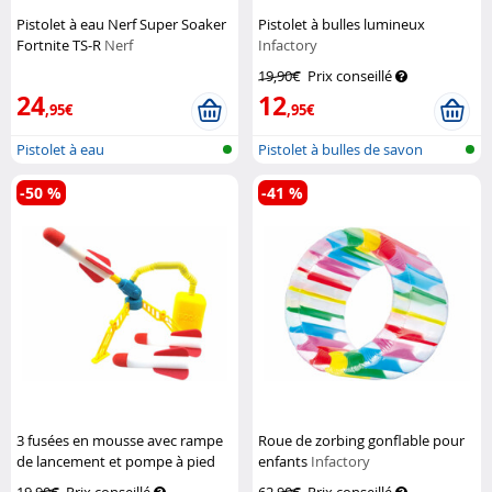
Pistolet à eau Nerf Super Soaker
Pistolet à bulles lumineux
Fortnite TS-R
Nerf
Infactory
19,90€
Prix conseillé
24
12
,95€
,95€
Pistolet à eau
Pistolet à bulles de savon
-50 %
-41 %
3 fusées en mousse avec rampe
Roue de zorbing gonflable pour
de lancement et pompe à pied
enfants
Infactory
Playtastic
19,90€
Prix conseillé
62,90€
Prix conseillé