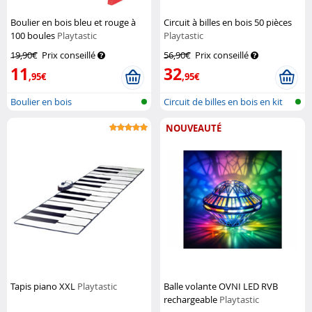
Boulier en bois bleu et rouge à
Circuit à billes en bois 50 pièces
100 boules
Playtastic
Playtastic
19,90€
Prix conseillé
56,90€
Prix conseillé
11
32
,95€
,95€
Boulier en bois
Circuit de billes en bois en kit
NOUVEAUTÉ
Tapis piano XXL
Playtastic
Balle volante OVNI LED RVB
rechargeable
Playtastic