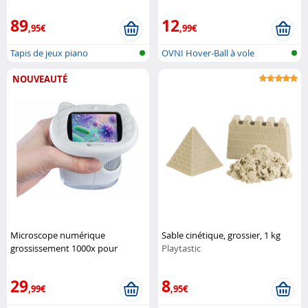
89
12
,95€
,99€
Tapis de jeux piano
OVNI Hover-Ball à vole
autonome
NOUVEAUTÉ
Microscope numérique
Sable cinétique, grossier, 1 kg
grossissement 1000x pour
Playtastic
enfants DM-355
Playtastic
29
8
,99€
,95€