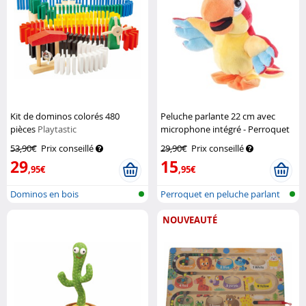
Kit de dominos colorés 480
Peluche parlante 22 cm avec
pièces
Playtastic
microphone intégré - Perroquet
Playtastic
53,90€
Prix conseillé
29,90€
Prix conseillé
29
15
,95€
,95€
Dominos en bois
Perroquet en peluche parlant
et mar...
NOUVEAUTÉ