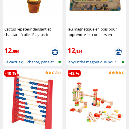
Cactus répéteur dansant et
Jeu magnétique en bois pour
chantant à piles
Playtastic
apprendre les couleurs en
anglais et les nombres
Playtastic
12
12
,99€
,95€
Le cactus qui chante, parle et
labyrinthe magnétique pour
dans...
enfants...
-40 %
-42 %