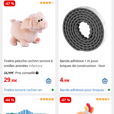
-47 %
Tirelire peluche cochon sonore à
Bande adhésive 1 m pour
oreilles animées
Infactory
briques de construction - Noir
Infactory
56,90€
Prix conseillé
29
4
,95€
,99€
Tirelire sonore cochon en
Bande adhésive pour briques
peluche
de cons...
-44 %
-47 %