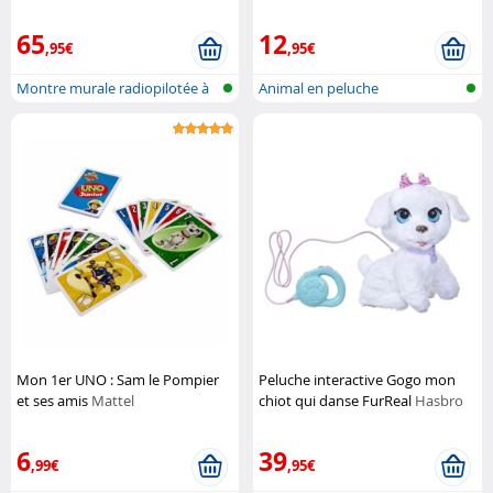
Lunartec
65
12
,95€
,95€
Montre murale radiopilotée à
Animal en peluche
LED
Mon 1er UNO : Sam le Pompier
Peluche interactive Gogo mon
et ses amis
Mattel
chiot qui danse FurReal
Hasbro
6
39
,99€
,95€