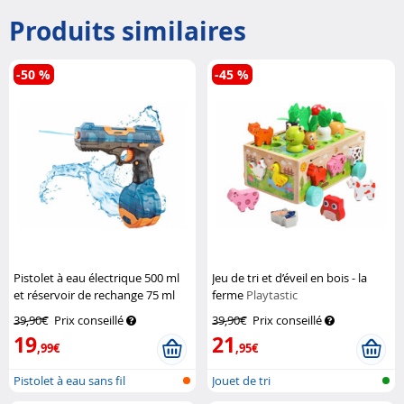
Produits similaires
-50 %
-45 %
Pistolet à eau électrique 500 ml
Jeu de tri et d’éveil en bois - la
et réservoir de rechange 75 ml
ferme
Playtastic
Speeron
39,90€
Prix conseillé
39,90€
Prix conseillé
19
21
,99€
,95€
Pistolet à eau sans fil
Jouet de tri