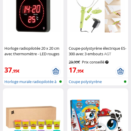
Horloge radiopilotée 20 x 20 cm
Coupe-polystyrène électrique ES-
avec thermomètre - LED rouges
300 avec 3 embouts
AGT
Lunartec
29,90€
Prix conseillé
37
17
,95€
,95€
Horloge murale radiopilotée à
Coupe polystyrène
LED a...