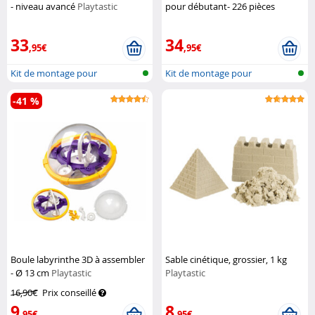
- niveau avancé
Playtastic
pour débutant- 226 pièces
Playtastic
33
34
,95€
,95€
Kit de montage pour
Kit de montage pour
montagne russe...
montagne russe...
-41 %
Boule labyrinthe 3D à assembler
Sable cinétique, grossier, 1 kg
- Ø 13 cm
Playtastic
Playtastic
16,90€
Prix conseillé
9
8
,95€
,95€