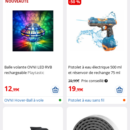
NOUVEAUTÉ
-50 %
Balle volante OVNI LED RVB
Pistolet à eau électrique 500 ml
rechargeable
Playtastic
et réservoir de rechange 75 ml
Speeron
39,90€
Prix conseillé
12
19
,99€
,99€
OVNI Hover-Ball à vole
Pistolet à eau sans fil
autonome