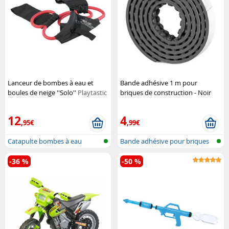
Lanceur de bombes à eau et
Bande adhésive 1 m pour
boules de neige ''Solo''
Playtastic
briques de construction - Noir
Infactory
12
4
,95€
,99€
Catapulte bombes à eau
Bande adhésive pour briques
de cons...
-36 %
-50 %