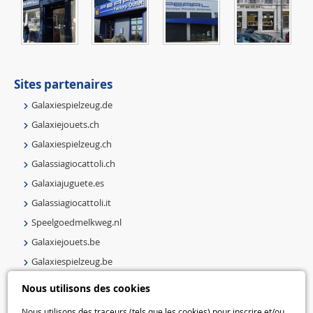
Sites partenaires
Galaxiespielzeug.de
Galaxiejouets.ch
Galaxiespielzeug.ch
Galassiagiocattoli.ch
Galaxiajuguete.es
Galassiagiocattoli.it
Speelgoedmelkweg.nl
Galaxiejouets.be
Galaxiespielzeug.be
Speelgoedmelkweg.be
Nous utilisons des cookies
Macway.com
Nous utilisons des traceurs (tels que les cookies) pour inscrire et/ou