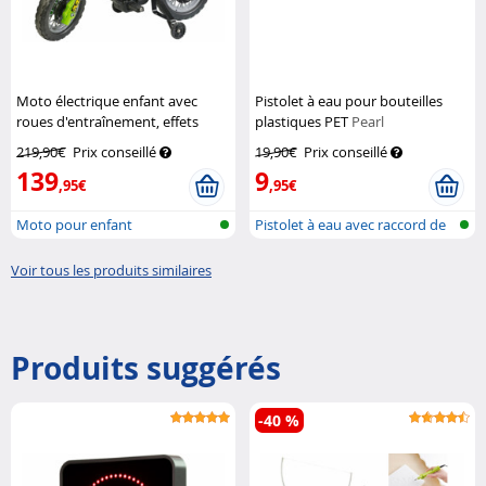
Moto électrique enfant avec
Pistolet à eau pour bouteilles
roues d'entraînement, effets
plastiques PET
Pearl
sonores et lumineux
Playtastic
219,90€
Prix conseillé
19,90€
Prix conseillé
139
9
,95€
,95€
Moto pour enfant
Pistolet à eau avec raccord de
bout...
Voir tous les produits similaires
Produits suggérés
-40 %