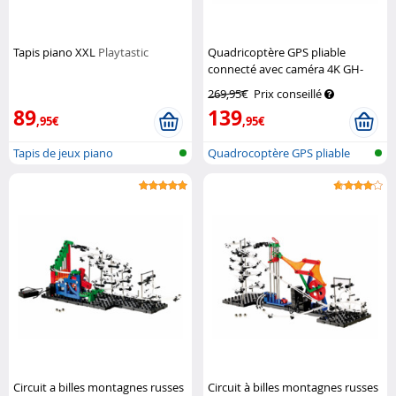
Tapis piano XXL
Playtastic
Quadricoptère GPS pliable
connecté avec caméra 4K GH-
260.fpv
Simulus
269,95€
Prix conseillé
89
139
,95€
,95€
Tapis de jeux piano
Quadrocoptère GPS pliable
avec camé...
Circuit a billes montagnes russes
Circuit à billes montagnes russes