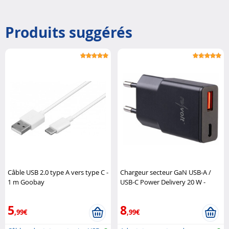
Produits suggérés
Câble USB 2.0 type A vers type C -
Chargeur secteur GaN USB-A /
1 m Goobay
USB-C Power Delivery 20 W -
coloris noir Revolt
5
8
,99€
,99€