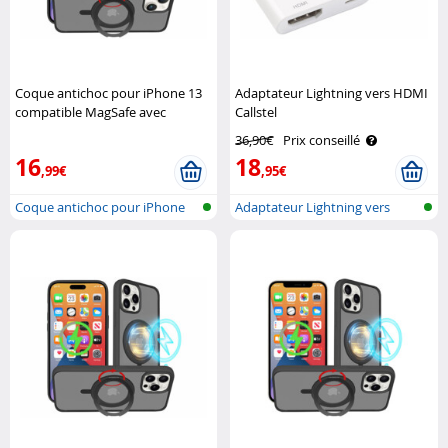
Coque antichoc pour iPhone 13
Adaptateur Lightning vers HDMI
compatible MagSafe avec
Callstel
support 360° XCase
36,90€
Prix conseillé
16
18
,99€
,95€
Coque antichoc pour iPhone
Adaptateur Lightning vers
13, comp..
HDMI avec..