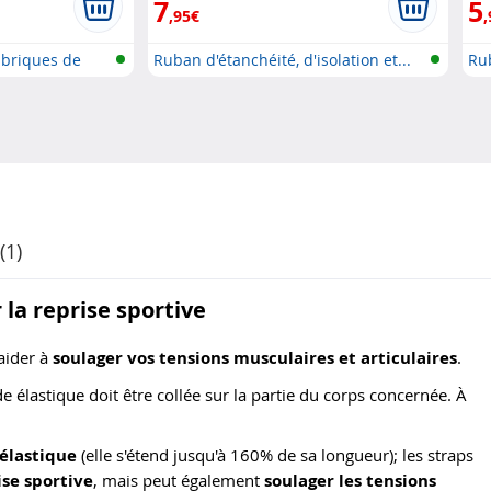
7
5
,95€
,
 briques de
Ruban d'étanchéité, d'isolation et...
Ru
réu
(1)
 la reprise sportive
aider à
soulager vos tensions musculaires et articulaires
.
de élastique doit être collée sur la partie du corps concernée. À
 élastique
(elle s'étend jusqu'à 160% de sa longueur); les straps
ise sportive
, mais peut également
soulager les tensions