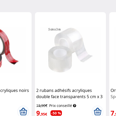
cryliques noirs
2 rubans adhésifs acryliques
Or
double face transparents 5 cm x 3
Sp
m
AGT
19,90€
Prix conseillé
9
7
-50 %
,95€
,