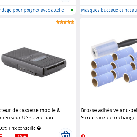
dage pour poignet avec attelle
Masques buccaux et nasau
les...
cteur de cassette mobile &
Brosse adhésive anti-pe
mériseur USB avec haut-
9 rouleaux de rechange
rleur, prise casque et
,90€
Prix conseillé
crophone
Auvisio
6
9
-48 %