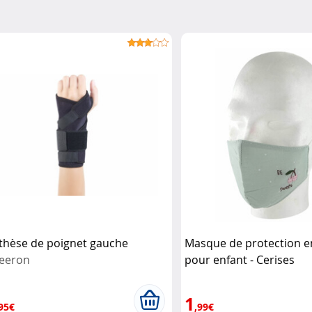
thèse de poignet gauche
Masque de protection e
eeron
pour enfant - Cerises
1
95€
,99€