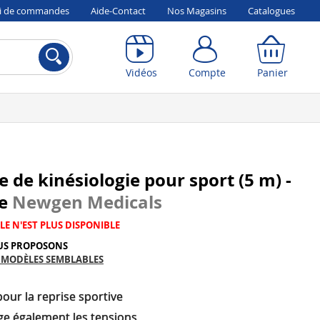
vi de commandes
Aide-Contact
Nos Magasins
Catalogues
Compte
Panier
Vidéos
Compte
Panier
 de kinésiologie pour sport (5 m) -
ge
Newgen Medicals
LE N'EST PLUS DISPONIBLE
US PROPOSONS
 MODÈLES SEMBLABLES
pour la reprise sportive
ge également les tensions