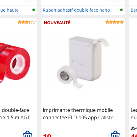
que haute
Ruban adhésif double face nano,
Ban
réu...
s...
NOUVEAUTÉ
 double-face
Imprimante thermique mobile
Le
m x 1,5 m
AGT
connectée ELD-105.app
Callstel
nu
pa
89
mi
19
4