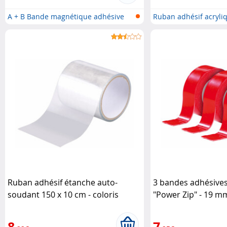
A + B Bande magnétique adhésive
Ruban adhésif acryli
(ba...
perfo...
Ruban adhésif étanche auto-
3 bandes adhésives
soudant 150 x 10 cm - coloris
"Power Zip" - 19 m
transparent
AGT
8
7