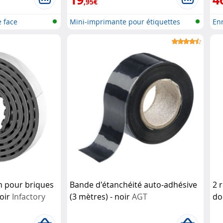
,95€
 face
Mini-imprimante pour étiquettes
Enr
the...
nu
m pour briques
Bande d'étanchéité auto-adhésive
2 
Noir
Infactory
(3 mètres) - noir
AGT
do
3