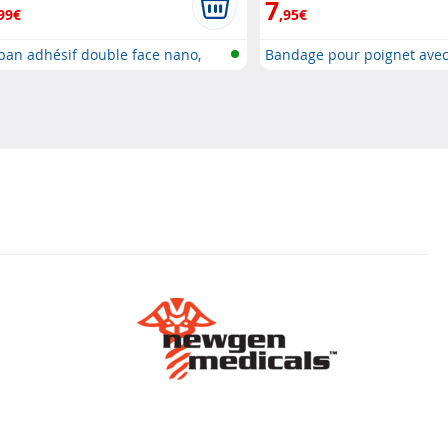
7
99€
,95€
ban adhésif double face nano,
Bandage pour poignet avec 
...
s...