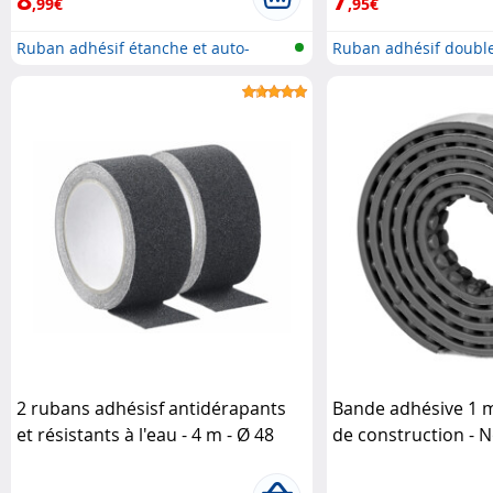
,99€
,95€
Ruban adhésif étanche et auto-
Ruban adhésif double
souda...
2 rubans adhésisf antidérapants
Bande adhésive 1 
et résistants à l'eau - 4 m - Ø 48
de construction - 
mm - Noir
AGT