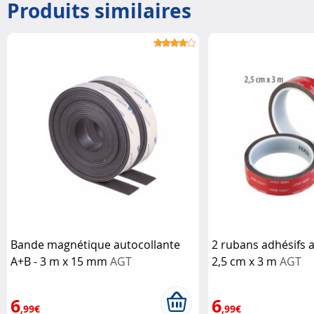
Produits similaires
Bande magnétique autocollante
2 rubans adhésifs a
A+B - 3 m x 15 mm
AGT
2,5 cm x 3 m
AGT
6
6
,99€
,99€