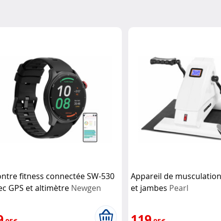
ntre fitness connectée SW-530
Appareil de musculatio
ec GPS et altimètre
Newgen
et jambes
Pearl
dicals
9
119