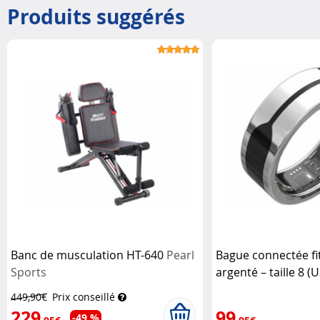
Produits suggérés
Banc de musculation HT-640
Pearl
Bague connectée fi
Sports
argenté – taille 8 (U
Newgen Medicals
449,90€
Prix conseillé
229
99
-49 %