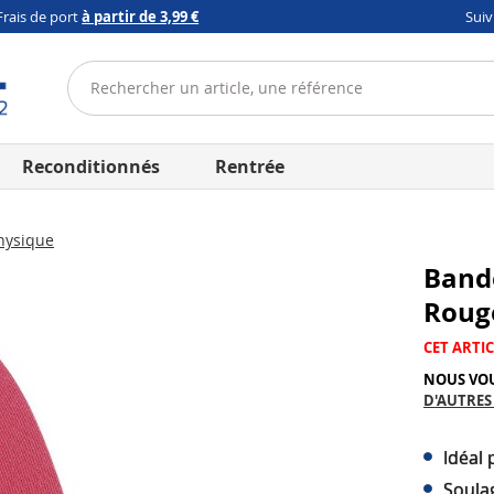
Frais de port
à partir de 3,99 €
Sui
Reconditionnés
Rentrée
hysique
Bande
Rou
CET ARTIC
NOUS VO
D'AUTRES
Idéal 
Soula