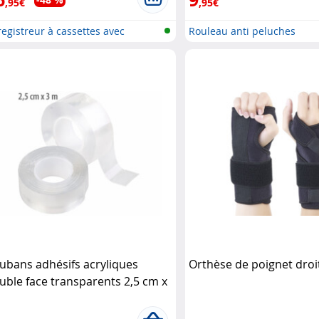
,95€
,95€
egistreur à cassettes avec
Rouleau anti peluches
mér...
rubans adhésifs acryliques
Orthèse de poignet dro
uble face transparents 2,5 cm x
 m
AGT