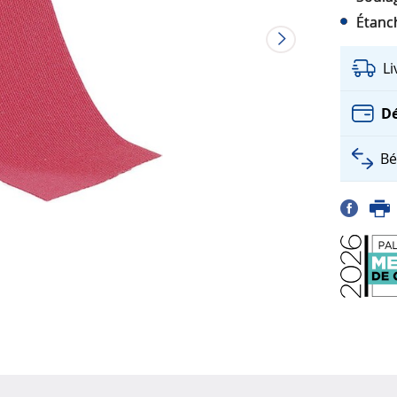
Étanch
L
Dé
Bé