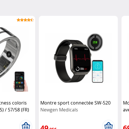
tness coloris
Montre sport connectée SW-520
Mo
S) / 57/58 (FR)
Newgen Medicals
av
Me
49
6