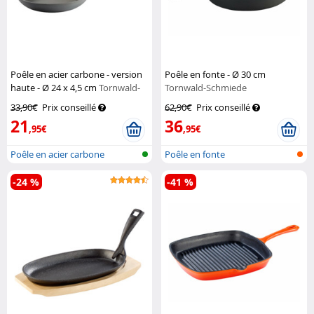
Poêle en acier carbone - version
Poêle en fonte - Ø 30 cm
haute - Ø 24 x 4,5 cm
Tornwald-
Tornwald-Schmiede
Schmiede
33,90€
Prix conseillé
62,90€
Prix conseillé
21
36
,95€
,95€
Poêle en acier carbone
Poêle en fonte
-24 %
-41 %