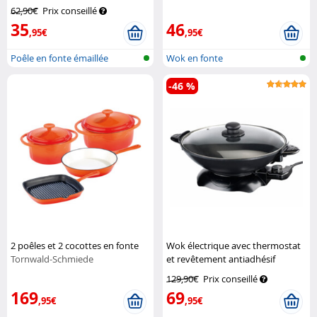
62,90€
Prix conseillé
35
46
,95€
,95€
Poêle en fonte émaillée
Wok en fonte
-46 %
2 poêles et 2 cocottes en fonte
Wok électrique avec thermostat
Tornwald-Schmiede
et revêtement antiadhésif
Rosenstein & Söhne
129,90€
Prix conseillé
169
69
,95€
,95€