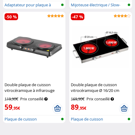
Adaptateur pour plaque à
Mijoteuse électrique / Slow-
induction
Cooker
-50 %
-47 %
Double plaque de cuisson
Double plaque de cuisson
vitrocéramique à infrarouge
vitrocéramique Ø 16/20 cm
2000 W, Ø 16,4 & 18,8 cm
Rosenstein & Söhne
119,90€
Prix conseillé
169,90€
Prix conseillé
Rosenstein & Söhne
59
89
,95€
,95€
Plaque de cuisson
Plaque de cuisson
vitrocéramique do...
vitrocéramique do...