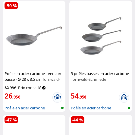
-50 %
Poêle en acier carbone - version
3 poêles basses en acier carbone
basse - Ø 28 x 3,5 cm
Tornwald-
Tornwald-Schmiede
Schmiede
53,90€
Prix conseillé
26
54
,95€
,95€
Poêle en acier carbone
Poêle en acier carbone
-47 %
-44 %