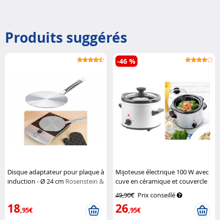
Produits suggérés
-46 %
Disque adaptateur pour plaque à
Mijoteuse électrique 100 W avec
induction - Ø 24 cm
Rosenstein &
cuve en céramique et couvercle
Söhne
en verre, 1,4 L
Rosenstein &
49,90€
Prix conseillé
Söhne
18
26
,95€
,95€