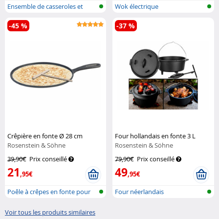
Ensemble de casseroles et
Wok électrique
poêles en...
-45 %
-37 %
Crêpière en fonte Ø 28 cm
Four hollandais en fonte 3 L
Rosenstein & Söhne
Rosenstein & Söhne
39,90€
Prix conseillé
79,90€
Prix conseillé
21
49
,95€
,95€
Poêle à crêpes en fonte pour
Four néerlandais
gril e...
Voir tous les produits similaires