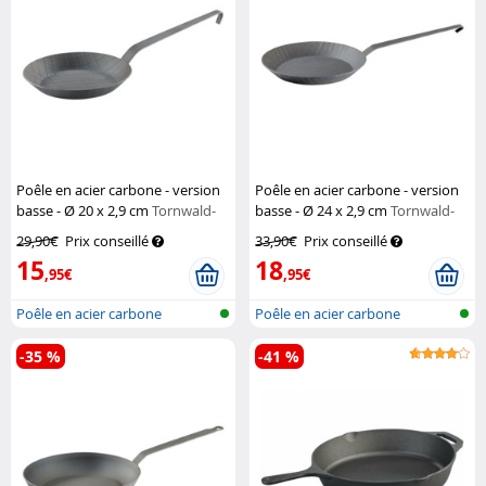
Poêle en acier carbone - version
Poêle en acier carbone - version
basse - Ø 20 x 2,9 cm
Tornwald-
basse - Ø 24 x 2,9 cm
Tornwald-
Schmiede
Schmiede
29,90€
Prix conseillé
33,90€
Prix conseillé
15
18
,95€
,95€
Poêle en acier carbone
Poêle en acier carbone
-35 %
-41 %