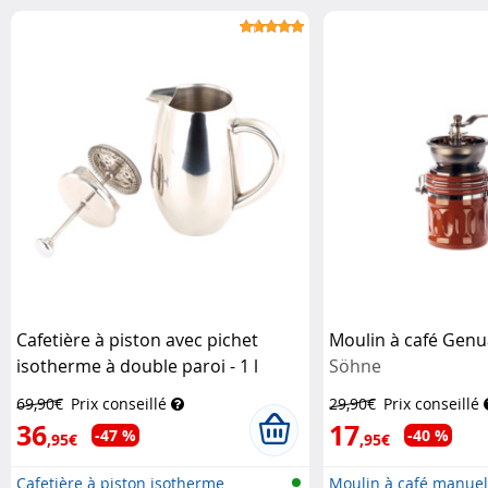
doub...
po...
Cafetière à piston avec pichet
Moulin à café Gen
isotherme à double paroi - 1 l
Söhne
Rosenstein & Söhne
69,90€
Prix conseillé
29,90€
Prix conseillé
36
17
-47 %
-40 %
,95€
,95€
Cafetière à piston isotherme
Moulin à café manuel