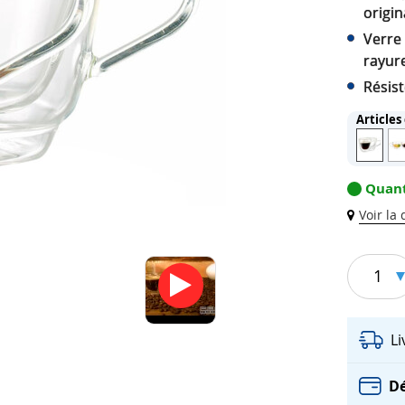
origin
Verre 
rayur
Résis
Articles
Quant
Voir la
1
L
Dé