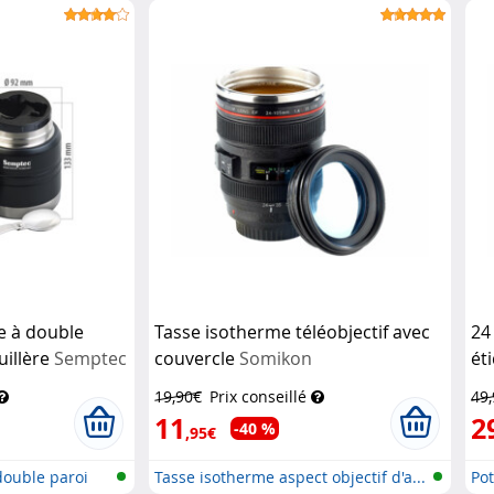
e à double
Tasse isotherme téléobjectif avec
24
uillère
Semptec
couvercle
Somikon
ét
b
19,90€
Prix conseillé
49
11
2
-40 %
,95€
double paroi
Tasse isotherme aspect objectif d'a...
Pot