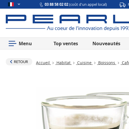
03 88 58 02 02
(coût d'un appel local)
Menu
Top ventes
Nouveautés
RETOUR
Accueil
Habitat
Cuisine
Boissons
Caf