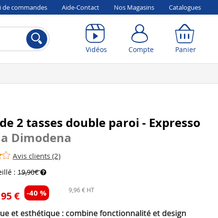
vi de commandes
Aide-Contact
Nos Magasins
Catalogues
Compte
Panier
Vidéos
Compte
Panier
de 2 tasses double paroi - Expresso
na Dimodena
Avis clients (2)
illé :
19,90€
9,96 € HT
-40 %
,95 €
ue et esthétique : combine fonctionnalité et design