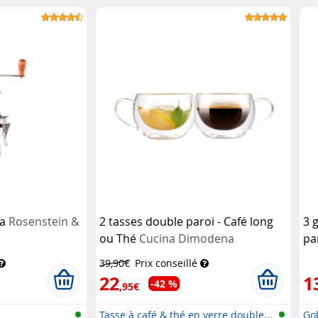
ua
Rosenstein &
2 tasses double paroi - Café long
3 
ou Thé
Cucina Dimodena
par
39,90€
Prix conseillé
22
1
-42 %
,95€
Tasse à café & thé en verre double...
Go