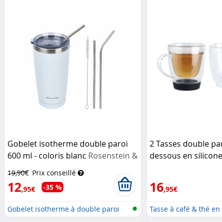
Gobelet isotherme double paroi
2 Tasses double pa
600 ml - coloris blanc
Rosenstein &
dessous en silicon
Söhne
Dimodena
19,90€
Prix conseillé
12
16
-35 %
,95€
,95€
Gobelet isotherme à double paroi
Tasse à café & thé en 