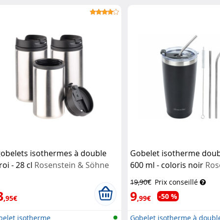
gobelets isothermes à double
Gobelet isotherme doub
oi - 28 cl
Rosenstein & Söhne
600 ml - coloris noir
Ros
Söhne
19,90€
Prix conseillé
3
9
-50 %
,95€
,99€
belet isotherme
Gobelet isotherme à doubl