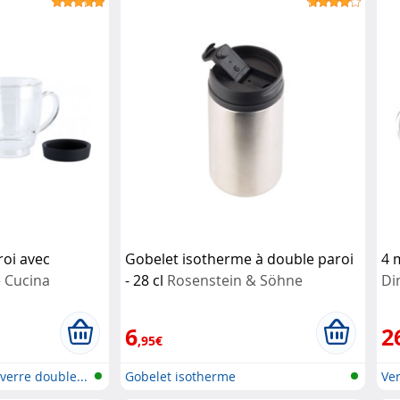
roi avec
Gobelet isotherme à double paroi
4 
e
Cucina
- 28 cl
Rosenstein & Söhne
Di
6
2
,95€
verre double...
Gobelet isotherme
Ver