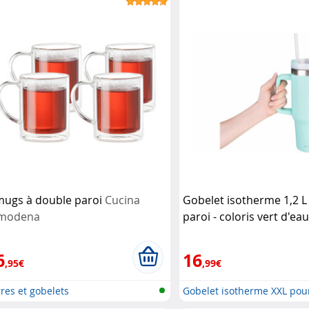
mugs à double paroi
Cucina
Gobelet isotherme 1,2 L
modena
paroi - coloris vert d'ea
Rosenstein & Söhne
6
16
,95€
,99€
res et gobelets
Gobelet isotherme XXL pou