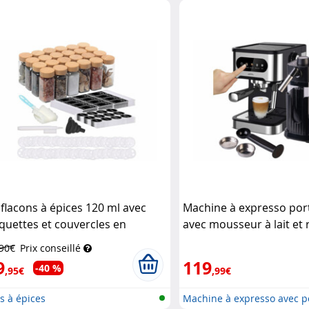
go...
 flacons à épices 120 ml avec
Machine à expresso port
iquettes et couvercles en
avec mousseur à lait et 
ambou
Rosenstein & Söhne
lait
Cucina Dimodena
,90€
Prix conseillé
9
119
-40 %
,95€
,99€
s à épices
Machine à expresso avec por