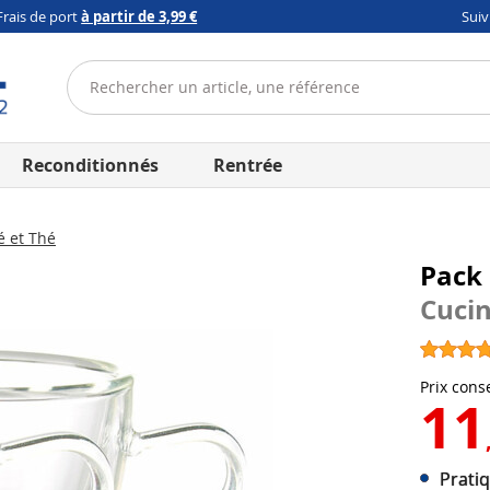
Frais de port
à partir de 3,99 €
Sui
Reconditionnés
Rentrée
é et Thé
Pack 
Cuci
Prix conse
11
Pratiq