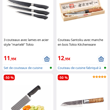
3 couteaux avec lames en acier
Couteau Santoku avec manche
style "martelé" Tokio
en bois Tokio Kitchenware
Kitchenware
11
12
,95€
,95€
Set de couteaux de cuisine
Couteau de cuisine fabriqué à
la ma..
-50 %
-50 %