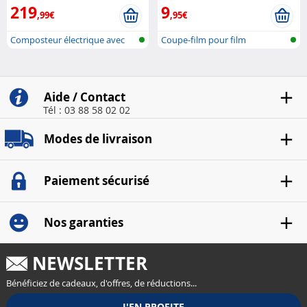
219
9
,99€
,95€
Composteur électrique avec
Coupe-film pour film
auto-net..
alimentaire et..
Aide / Contact
Tél : 03 88 58 02 02
Modes de livraison
Paiement sécurisé
Nos garanties
NEWSLETTER
Bénéficiez de cadeaux, d'offres, de réductions...