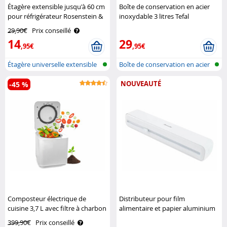
Étagère extensible jusqu'à 60 cm
Boîte de conservation en acier
pour réfrigérateur Rosenstein &
inoxydable 3 litres Tefal
Söhne
29,90€
Prix conseillé
14
29
,95€
,95€
Étagère universelle extensible
Boîte de conservation en acier
NOUVEAUTÉ
-45 %
Composteur électrique de
Distributeur pour film
cuisine 3,7 L avec filtre à charbon
alimentaire et papier aluminium
actif K-05 Rosenstein & Söhne
Rosenstein & Söhne
399,90€
Prix conseillé