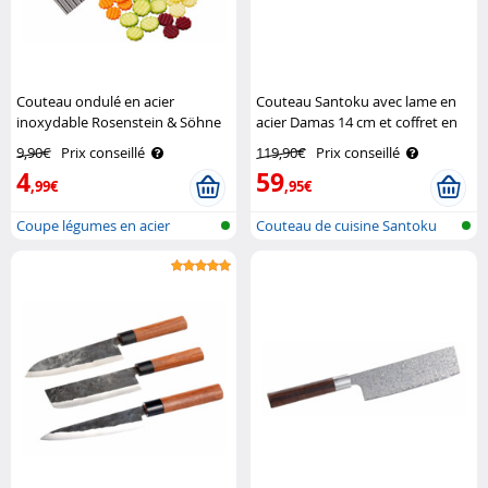
Couteau ondulé en acier
Couteau Santoku avec lame en
inoxydable Rosenstein & Söhne
acier Damas 14 cm et coffret en
bois Tokio Kitchenware
9,90€
Prix conseillé
119,90€
Prix conseillé
4
59
,99€
,95€
Coupe légumes en acier
Couteau de cuisine Santoku
inoxydable