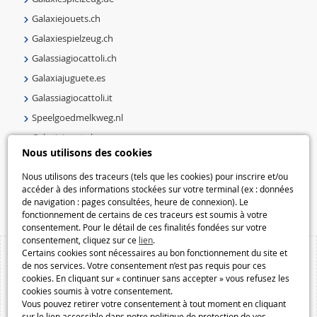
Galaxiejouets.ch
Galaxiespielzeug.ch
Galassiagiocattoli.ch
Galaxiajuguete.es
Galassiagiocattoli.it
Speelgoedmelkweg.nl
Galaxiejouets.be
Nous utilisons des cookies
Galaxiespielzeug.be
Speelgoedmelkweg.be
Nous utilisons des traceurs (tels que les cookies) pour inscrire et/ou
accéder à des informations stockées sur votre terminal (ex : données
Macway.com
de navigation : pages consultées, heure de connexion). Le
fonctionnement de certains de ces traceurs est soumis à votre
consentement. Pour le détail de ces finalités fondées sur votre
consentement, cliquez sur ce
lien
.
Certains cookies sont nécessaires au bon fonctionnement du site et
de nos services. Votre consentement n’est pas requis pour ces
cookies. En cliquant sur « continuer sans accepter » vous refusez les
cookies soumis à votre consentement.
Vous pouvez retirer votre consentement à tout moment en cliquant
sur le lien accessible dans notre politique de protection de vos