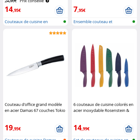
24,90€
Prix conseillé
14
7
,95€
,95€
Couteaux de cuisine en
Ensemble couteau et
céramique
éplucheur en cé..
Couteau d'office grand modèle
6 couteaux de cuisine colorés en
en acier Damas 67 couches Tokio
acier inoxydable Rosenstein &
Kitchenware
Söhne
19
14
,95€
,99€