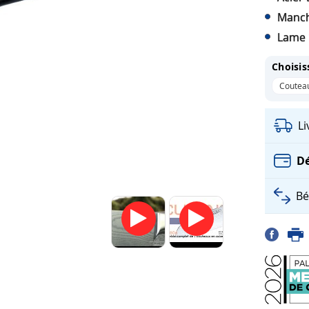
Manch
Lame 
Choisis
Couteau
L
Dé
Bé