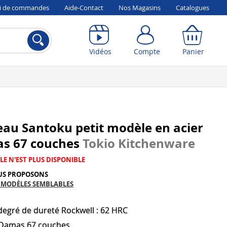
vi de commandes
Aide-Contact
Nos Magasins
Catalogues
Compte
Panier
Vidéos
Compte
Panier
au Santoku petit modèle en acier
s 67 couches
Tokio Kitchenware
LE N'EST PLUS DISPONIBLE
US PROPOSONS
 MODÈLES SEMBLABLES
degré de dureté Rockwell : 62 HRC
 Damas 67 couches