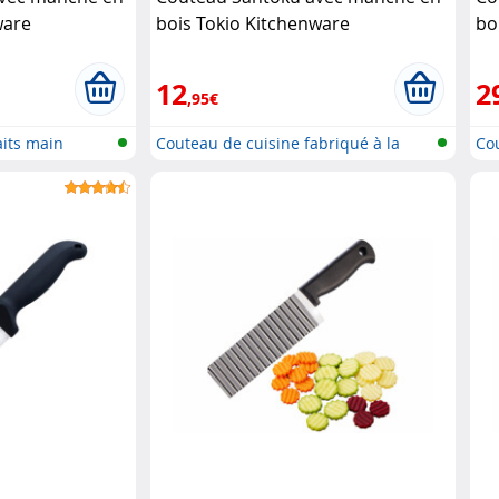
ware
bois Tokio Kitchenware
bo
12
2
,95€
aits main
Couteau de cuisine fabriqué à la
Cou
ma..