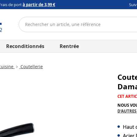
Frais de port
à partir de 3,99 €
Sui
Reconditionnés
Rentrée
cuisine
Coutellerie
Coute
Dama
CET ARTIC
NOUS VO
D'AUTRES
Haut 
Acier