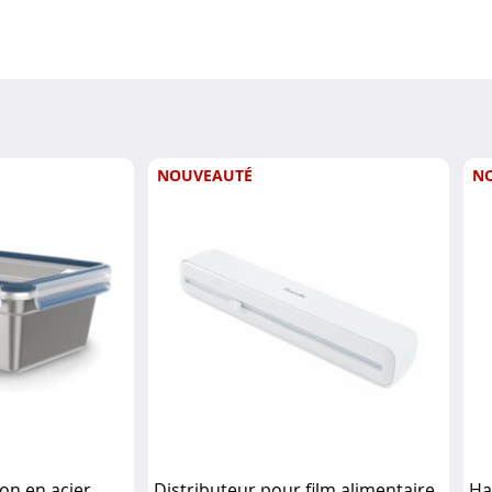
NOUVEAUTÉ
N
on en acier
Distributeur pour film alimentaire
Ha