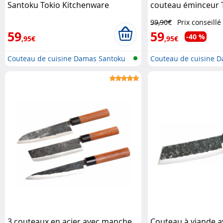
Santoku Tokio Kitchenware
couteau éminceur 
Kitchenware
99,90€
Prix conseillé
59
59
-40 %
,95€
,95€
Couteau de cuisine Damas Santoku
Couteau de cuisine 
3 couteaux en acier avec manche
Couteau à viande 