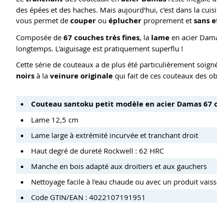
des épées et des haches. Mais aujourd'hui, c'est dans la cuisin
vous permet de
couper
ou
éplucher
proprement et
sans e
Composée de
67 couches très fines
, la
lame
en acier Dam
longtemps. L'aiguisage est pratiquement superflu !
Cette série de couteaux a de plus été particulièrement soigné
noirs
à la
veinure originale
qui fait de ces couteaux des ob
Couteau santoku petit modèle en acier Damas 67 
Lame 12,5 cm
Lame large à extrémité incurvée et tranchant droit
Haut degré de dureté Rockwell : 62 HRC
Manche en bois adapté aux droitiers et aux gauchers
Nettoyage facile à l'eau chaude ou avec un produit vaissel
Code GTIN/EAN : 4022107191951