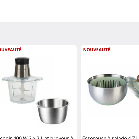
OUVEAUTÉ
NOUVEAUTÉ
choir 400 W 2 x 2 L et broyeur à
Essoreuse à salade 4,7 L