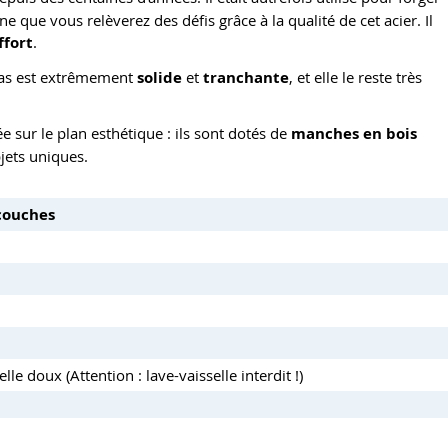
e que vous relèverez des défis grâce à la qualité de cet acier. Il
ffort
.
as est extrêmement
solide
et
tranchante
, et elle le reste très
e sur le plan esthétique : ils sont dotés de
manches en bois
jets uniques.
couches
le doux (Attention : lave-vaisselle interdit !)