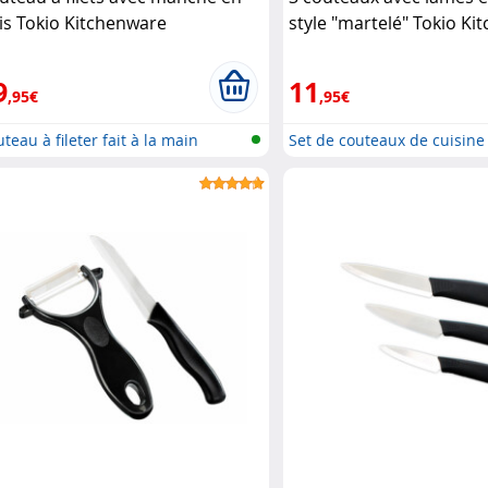
is Tokio Kitchenware
style "martelé" Tokio K
9
11
,95€
,95€
teau à fileter fait à la main
Set de couteaux de cuisine