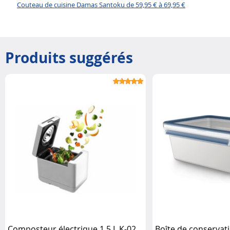
Couteau de cuisine Damas Santoku de 59,95 € à 69,95 €
Produits suggérés
Composteur électrique 1,5 L K-02
Boîte de conservati