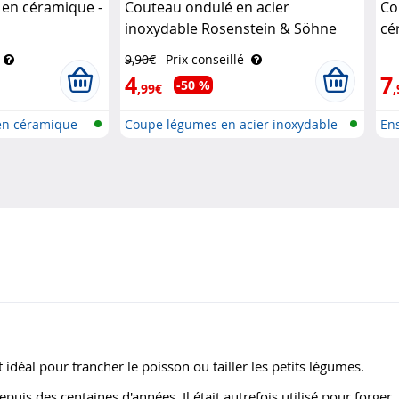
 en céramique -
Couteau ondulé en acier
Co
inoxydable Rosenstein & Söhne
cé
9,90€
Prix conseillé
4
7
-50 %
,99€
,
en céramique
Coupe légumes en acier inoxydable
En
cé.
 idéal pour trancher le poisson ou tailler les petits légumes.
epuis des centaines d'années. Il était autrefois utilisé pour forger