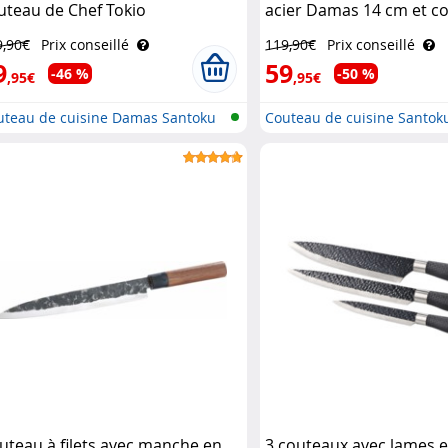
uteau de Chef Tokio
acier Damas 14 cm et co
tchenware
bois Tokio Kitchenware
9,90€
Prix conseillé
119,90€
Prix conseillé
9
59
-46 %
-50 %
,95€
,95€
uteau de cuisine Damas Santoku
Couteau de cuisine Santok
uteau à filets avec manche en
3 couteaux avec lames e