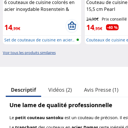
6 couteaux de cuisine colorés en
Couteau de cuisine
acier inoxydable Rosenstein &
15,5 cm Pearl
Söhne
24,90€
Prix conseillé
14
14
-40 %
,99€
,95€
Set de couteaux de cuisine en acier..
Couteaux de cuisine 
Voir tous les produits similaires
Descriptif
Vidéos (2)
Avis Presse (1)
Une lame de qualité professionnelle
Le
petit couteau santoku
est un couteau de précison. Il est
Le
tranchant
des couteaux en
acier Damas
reste inégalé d