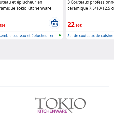
uteau et éplucheur en
3 Couteaux professionn
ramique Tokio Kitchenware
céramique 7,5/10/12,5 
Rosenstein & Söhne
22
95€
,95€
semble couteau et éplucheur en
Set de couteaux de cuisine
.
céram..