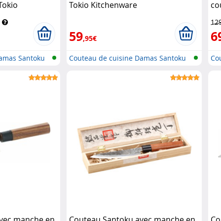
Tokio
Tokio Kitchenware
co
Ki
12
59
6
,95€
Damas Santoku
Couteau de cuisine Damas Santoku
Co
avec manche en
Couteau Santoku avec manche en
Co