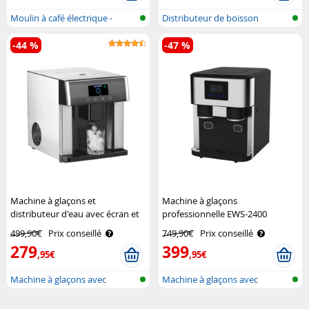
Moulin à café électrique -
Distributeur de boisson
broyeur ..
-44 %
-47 %
Machine à glaçons et
Machine à glaçons
distributeur d'eau avec écran et
professionnelle EWS-2400
boîtier en acier inoxydable EWS-
Rosenstein & Söhne
499,90€
Prix conseillé
749,90€
Prix conseillé
2350 Rosenstein & Söhne
279
399
,95€
,95€
Machine à glaçons avec
Machine à glaçons avec
distributeur..
broyeur à gl..