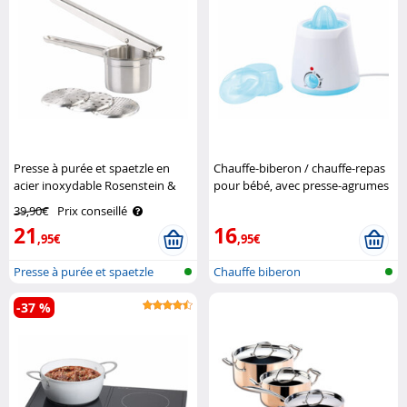
Presse à purée et spaetzle en
Chauffe-biberon / chauffe-repas
acier inoxydable Rosenstein &
pour bébé, avec presse-agrumes
Söhne
CyBaby
39,90€
Prix conseillé
21
16
,95€
,95€
Presse à purée et spaetzle
Chauffe biberon
-37 %