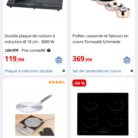
Double plaque de cuisson à
Poêles, casserole et faitouts en
induction Ø 18 cm - 3000 W
cuivre Tornwald-Schmiede
Rosenstein & Söhne
189,90€
Prix conseillé
119
369
,95€
,95€
Plaque à induction double
Set de casseroles en cuivre
mobile en..
-34 %