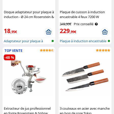
Disque adaptateur pour plaque à
Plaque de cuisson à induction
induction - Ø 24 cm Rosenstein &
encastrable 4 feux 7200 W
Söhne
Rosenstein & Söhne
349,90€
Prix conseillé
18
229
,95€
,99€
Adaptateur pour plaque à
Plaque à induction encastrable
induction
4 zo..
TOP VENTE
-48 %
Extracteur de jus professionnel
3 couteaux en acier avec manche
en fonte Rosenstein & Söhne
en bois de rose Tokio