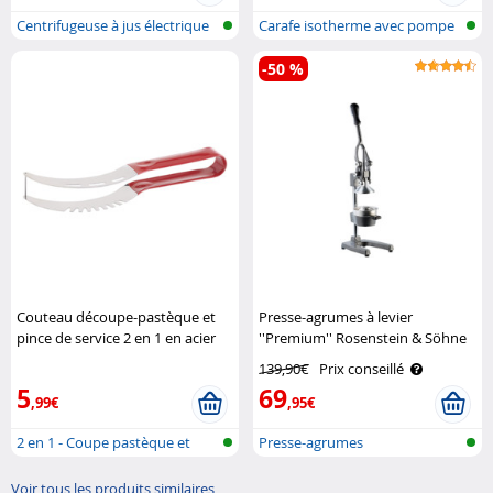
Centrifugeuse à jus électrique
Carafe isotherme avec pompe
-50 %
Couteau découpe-pastèque et
Presse-agrumes à levier
pince de service 2 en 1 en acier
''Premium'' Rosenstein & Söhne
inoxydable Pearl
139,90€
Prix conseillé
5
69
,99€
,95€
2 en 1 - Coupe pastèque et
Presse-agrumes
pince po..
Voir tous les produits similaires