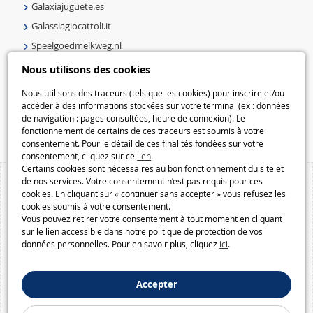
Galaxiajuguete.es
Galassiagiocattoli.it
Speelgoedmelkweg.nl
Galaxiejouets.be
Nous utilisons des cookies
Galaxiespielzeug.be
Nous utilisons des traceurs (tels que les cookies) pour inscrire et/ou
Speelgoedmelkweg.be
accéder à des informations stockées sur votre terminal (ex : données
de navigation : pages consultées, heure de connexion). Le
Macway.com
fonctionnement de certains de ces traceurs est soumis à votre
consentement. Pour le détail de ces finalités fondées sur votre
consentement, cliquez sur ce
lien
.
Certains cookies sont nécessaires au bon fonctionnement du site et
de nos services. Votre consentement n’est pas requis pour ces
cookies. En cliquant sur « continuer sans accepter » vous refusez les
cookies soumis à votre consentement.
Vous pouvez retirer votre consentement à tout moment en cliquant
sur le lien accessible dans notre politique de protection de vos
données personnelles. Pour en savoir plus, cliquez
ici
.
Accepter