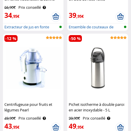
Kitchenware
66,90€
Prix conseillé
34
39
,95€
,95€
Extracteur de jus en fonte
Ensemble de couteaux de
cuisine fai..
-12 %
-50 %
Centrifugeuse pour fruits et
Pichet isotherme à double paroi
légumes Pearl
en acier inoxydable - 5 L
Rosenstein & Söhne
49,90€
Prix conseillé
99,90€
Prix conseillé
43
49
,95€
,95€