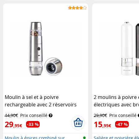
Moulin à sel et à poivre
2 moulins à poivre e
rechargeable avec 2 réservoirs
électriques avec b
Rosenstein & Söhne
céramique - Noir et
44,90€
Prix conseillé
29,90€
Prix conseillé
Rosenstein & Söhn
29
15
-33 %
-47 %
,95€
,95€
Moulin à épices combiné sur
Salière et poivrière é