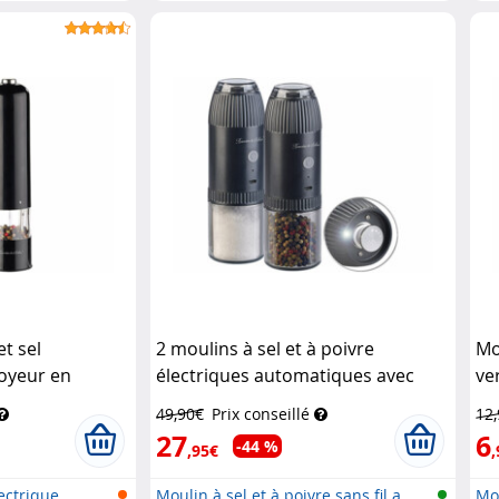
t sel
2 moulins à sel et à poivre
Mo
royeur en
électriques automatiques avec
ve
 Blanc
LED
Rosenstein & Söhne
cé
49,90€
Prix conseillé
12
e
27
6
-44 %
,95€
,
lectrique
Moulin à sel et à poivre sans fil a...
Mou