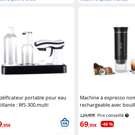
zéificateur portable pour eau
Machine à expresso no
tillante : WS-300.multi
rechargeable avec bouil
senstein & Söhne
intégrée
Cucina Dimod
129,90€
Prix conseillé
9
69
-46 %
,95€
,95€