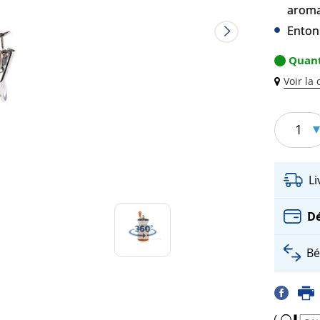
aroma
Entonn
Quant
Voir la
1
L
Dé
Bé