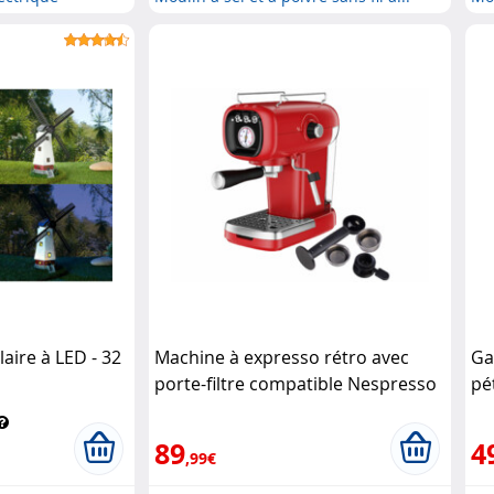
aire à LED - 32
Machine à expresso rétro avec
Ga
porte-filtre compatible Nespresso
pé
Cucina Dimodena
Ro
89
4
,99€