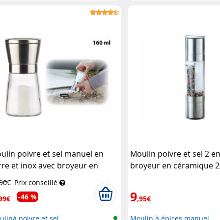
hacho...
ulin poivre et sel manuel en
Moulin poivre et sel 2 e
rre et inox avec broyeur en
broyeur en céramique 2
ramique - 13 cm
Pearl
Manuel
Rosenstein & S
,90€
Prix conseillé
9
-46 %
99€
,95€
linà poivre et sel
Moulin à épices manuel