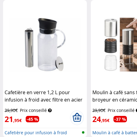
Cafetière en verre 1,2 L pour
Moulin à café sans f
infusion à froid avec filtre en acier
broyeur en céram
inoxydable
Rosenstein & Söhne
& Söhne
39,90€
Prix conseillé
39,90€
Prix conseillé
21
24
-45 %
-37 %
,95€
,95€
Cafetière pour infusion à froid
Moulin à café à batter