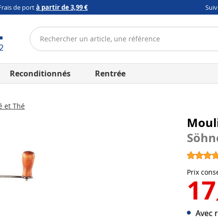
Frais de port
à partir de 3,99 €
Sui
Reconditionnés
Rentrée
é et Thé
Moul
Söhn
Prix conse
17
Avec r