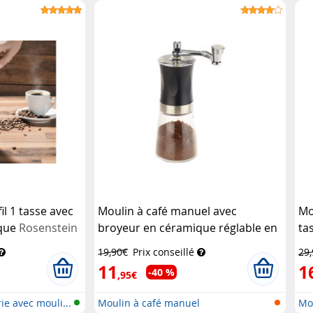
il 1 tasse avec
Moulin à café manuel avec
Mo
ique
Rosenstein
broyeur en céramique réglable en
ta
continu
Rosenstein & Söhne
19,90€
Prix conseillé
29
11
1
-40 %
,95€
ie avec mouli...
Moulin à café manuel
Mou