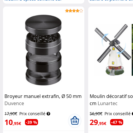
batteri...
Broyeur manuel extrafin, Ø 50 mm
Moulin décoratif sol
Duvence
cm
Lunartec
17,90€
Prix conseillé
56,90€
Prix conseillé
10
29
-39 %
-47 %
,95€
,95€