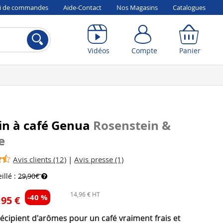
vi de commandes
Aide-Contact
Nos Magasins
Catalogues
Compte
Panier
Vidéos
Compte
Panier
in à café Genua
Rosenstein &
e
Avis clients (12)
|
Avis presse (1)
illé :
29,90€
14,96 € HT
-40 %
,95 €
écipient d'arômes pour un café vraiment frais et