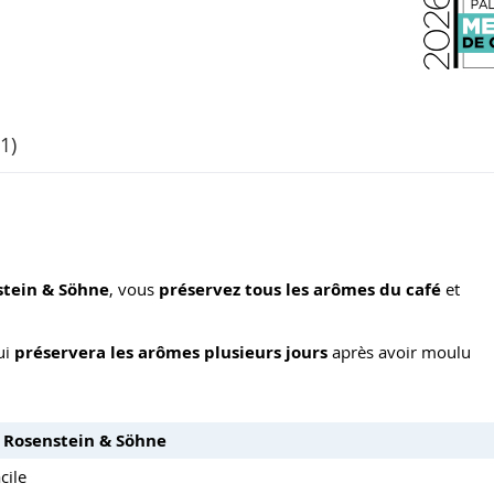
1)
stein & Söhne
, vous
préservez tous les arômes du café
et
ui
préservera les arômes plusieurs jours
après avoir moulu
 Rosenstein & Söhne
cile