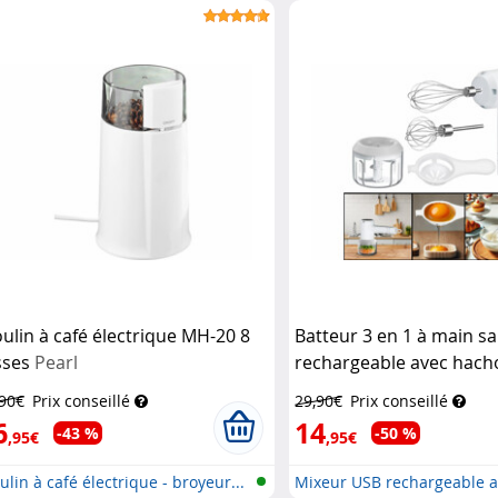
ulin à café électrique MH-20 8
Batteur 3 en 1 à main san
sses
Pearl
rechargeable avec hacho
fouets
Rosenstein & Sö
,90€
Prix conseillé
29,90€
Prix conseillé
6
14
-43 %
-50 %
,95€
,95€
lin à café électrique - broyeur...
Mixeur USB rechargeable 