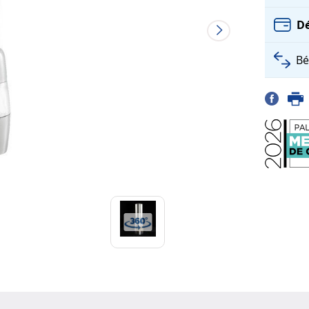
Dé
Bé