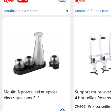
,99€
,95€
Moulinà poivre et sel
Moulin à épices manu
Moulin à poivre, sel et épices
Support mural ave
électrique sans fil /
4 bouteilles Rosen
3 compartiments amovibles
79,90€
Prix conseillé
Rosenstein & Söhne