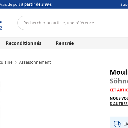
Frais de port
à partir de 3,99 €
Sui
Reconditionnés
Rentrée
cuisine
Assaisonnement
Mouli
Söhn
CET ARTIC
NOUS VO
D'AUTRES
L