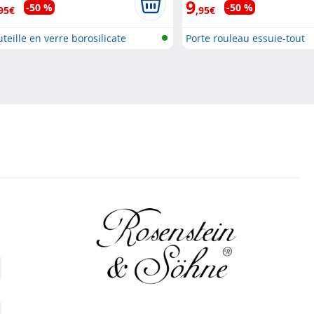
9
-50 %
-50 %
95€
,95€
teille en verre borosilicate
Porte rouleau essuie-tout