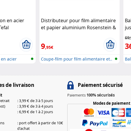
on en acier
Distributeur pour film alimentaire
Ba
Tefal
et papier aluminium Rosenstein &
ju
Söhne
Ge
69
9
3
,95€
 en acier
Coupe-film pour film alimentaire et..
Ba
hau
s de livraison
Paiement sécurisé
it
Paiements
100% sécurisés
etrait
: 3,99 € de 3 à 5 jours
Modes de paiement
st)
: 3,99 € de 3 à 4 jours
: 6,99 € de 1 à 2 jours
ins
: port offert à partir de 10€
d'achat