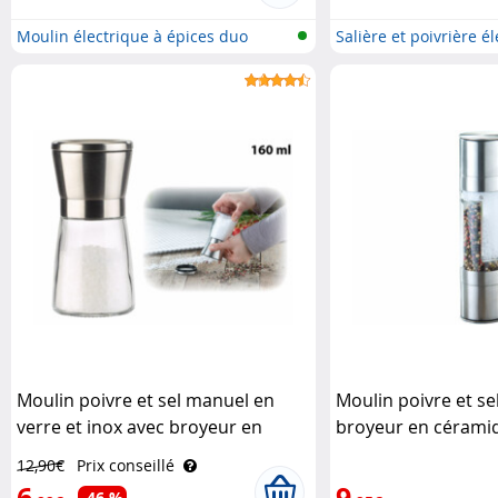
Moulin électrique à épices duo
Salière et poivrière é
Moulin poivre et sel manuel en
Moulin poivre et se
verre et inox avec broyeur en
broyeur en céramiq
céramique - 13 cm Pearl
Manuel Rosenstein
12,90€
Prix conseillé
6
9
-46 %