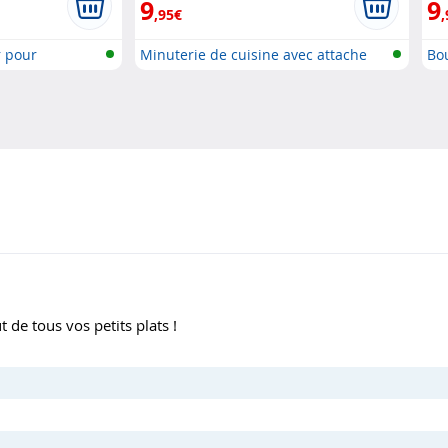
9
9
,95€
,
r pour
Minuterie de cuisine avec attache
Bou
m..
 de tous vos petits plats !