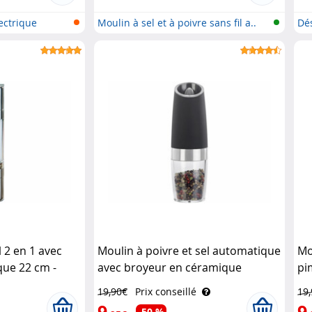
lectrique
Moulin à sel et à poivre sans fil a..
Dé
l 2 en 1 avec
Moulin à poivre et sel automatique
Mo
ue 22 cm -
avec broyeur en céramique
pi
 & Söhne
Rosenstein & Söhne
19,90€
Prix conseillé
19
9
9
-50 %