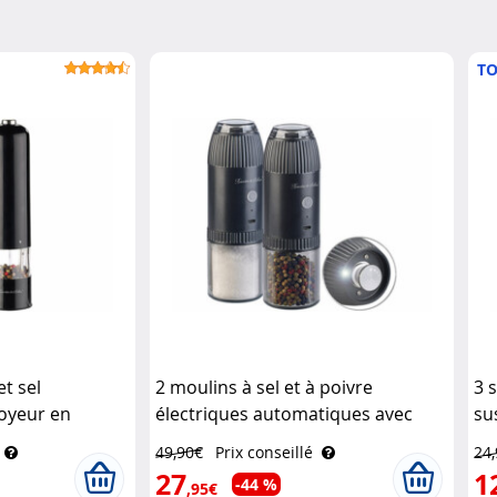
TO
t sel
2 moulins à sel et à poivre
3 
royeur en
électriques automatiques avec
su
 Blanc
LED Rosenstein & Söhne
Si
49,90€
Prix conseillé
24
e
27
1
-44 %
,95€