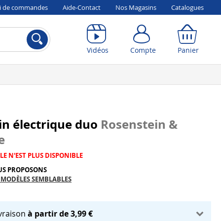
vi de commandes
Aide-Contact
Nos Magasins
Catalogues
Compte
Panier
Vidéos
Compte
Panier
n électrique duo
Rosenstein &
e
LE N'EST PLUS DISPONIBLE
US PROPOSONS
 MODÈLES SEMBLABLES
ivraison
à partir de 3,99 €