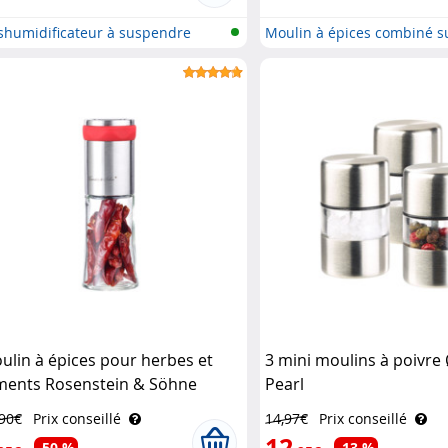
shumidificateur à suspendre
Moulin à épices combiné s
batteri..
ulin à épices pour herbes et
3 mini moulins à poivre
ments Rosenstein & Söhne
Pearl
,90€
Prix conseillé
14,97€
Prix conseillé
12
-50 %
-13 %