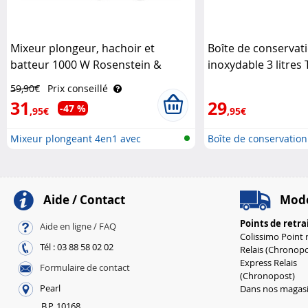
Mixeur plongeur, hachoir et
Boîte de conservati
batteur 1000 W Rosenstein &
inoxydable 3 litres 
Söhne
59,90€
Prix conseillé
31
29
-47 %
,95€
,95€
Mixeur plongeant 4en1 avec
Boîte de conservation
accessoi..
Aide / Contact
Mode
Points de retra
Aide en ligne / FAQ
Colissimo Point r
Tél : 03 88 58 02 02
Relais (Chronopo
Express Relais
Formulaire de contact
(Chronopost)
Pearl
Dans nos magas
B.P. 10168