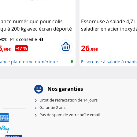
lance numérique pour colis
Essoreuse à salade 4,7 L
squ'à 200 kg avec écran déporté
saladier en acier inoxyd
neral Office
Rosenstein & Söhne
,90€
Prix conseillé
6
26
-47 %
,99€
,99€
lance plateforme numérique
Essoreuse à salade à maniv
te ..
Nos garanties
Droit de rétractation de 14 jours
Garantie 2 ans
Pas de spam de votre boîte email