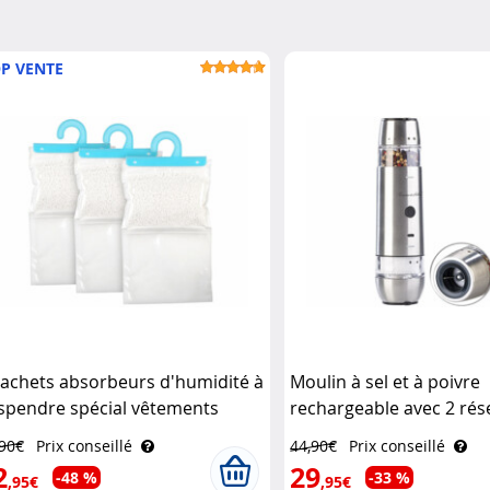
P VENTE
sachets absorbeurs d'humidité à
Moulin à sel et à poivre
spendre spécial vêtements
rechargeable avec 2 rés
chler Haushaltsgeräte
Rosenstein & Söhne
,90€
Prix conseillé
44,90€
Prix conseillé
2
29
-48 %
-33 %
,95€
,95€