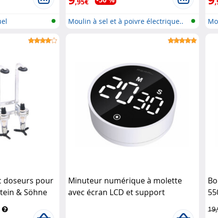
,95€
,
el
Moulin à sel et à poivre électrique..
Mou
c doseurs pour
Minuteur numérique à molette
Bo
stein & Söhne
avec écran LCD et support
55
magnétique Pearl
19