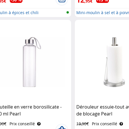
95€
,95€
lin à épices et chili
Mini-moulin à sel et à poiv
manue..
uteille en verre borosilicate -
Dérouleur essuie-tout a
0 ml Pearl
de blocage Pearl
,90€
Prix conseillé
19,90€
Prix conseillé