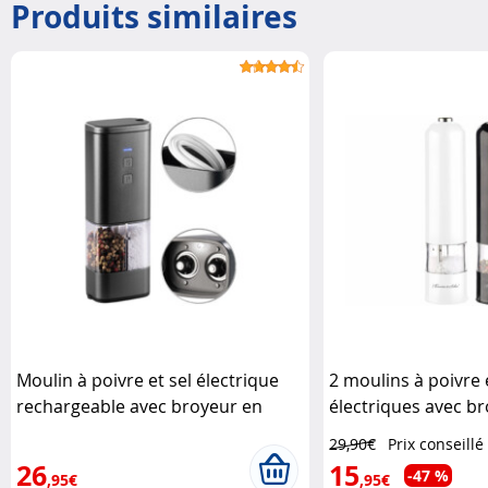
Produits similaires
Moulin à poivre et sel électrique
2 moulins à poivre e
rechargeable avec broyeur en
électriques avec b
céramique Rosenstein & Söhne
céramique - Noir et
29,90€
Prix conseillé
Rosenstein & Söhn
26
15
-47 %
,95€
,95€