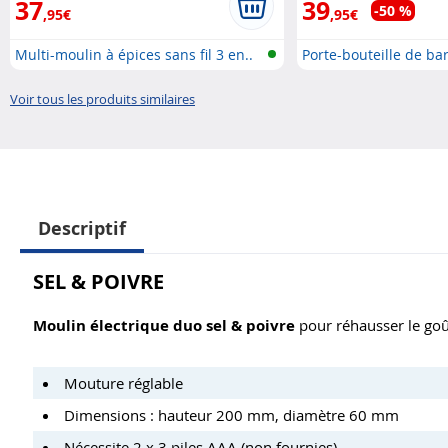
37
39
-50 %
,95€
,95€
Multi-moulin à épices sans fil 3 en..
Porte-bouteille de ba
montage..
Voir tous les produits similaires
Descriptif
SEL & POIVRE
Moulin électrique duo sel & poivre
pour réhausser le goût
Mouture réglable
Dimensions : hauteur 200 mm, diamètre 60 mm
Nécessite 2 x 3 piles AAA (non fournies)